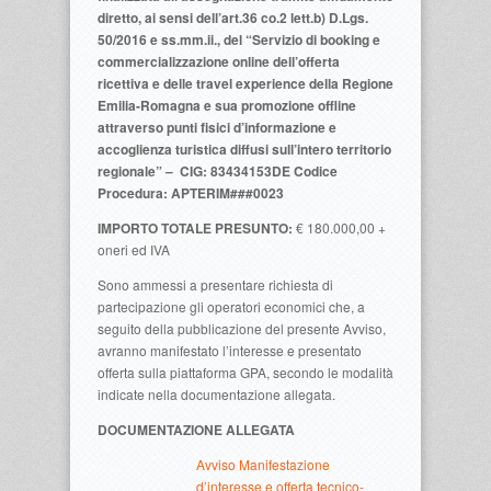
diretto, ai sensi dell’art.36 co.2 lett.b) D.Lgs.
50/2016 e ss.mm.ii., del “Servizio di booking e
commercializzazione online dell’offerta
ricettiva e delle travel experience della Regione
Emilia-Romagna e sua promozione offline
attraverso punti fisici d’informazione e
accoglienza turistica diffusi sull’intero territorio
regionale” –
CIG: 83434153DE
Codice
Procedura: APTERIM###0023
IMPORTO TOTALE PRESUNTO:
€ 180.000,00 +
oneri ed IVA
Sono ammessi a presentare richiesta di
partecipazione gli operatori economici che, a
seguito della pubblicazione del presente Avviso,
avranno manifestato l’interesse e presentato
offerta sulla piattaforma GPA, secondo le modalità
indicate nella documentazione allegata.
DOCUMENTAZIONE ALLEGATA
Avviso Manifestazione
d’interesse e offerta tecnico-