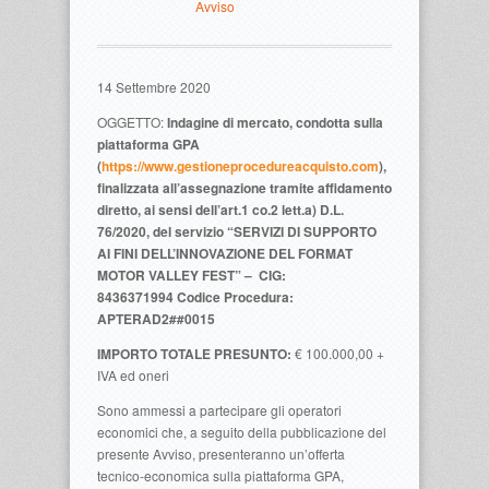
Avviso
14 Settembre 2020
OGGETTO:
Indagine di mercato, condotta sulla
piattaforma GPA
(
https://www.gestioneprocedureacquisto.com
),
finalizzata all’assegnazione tramite affidamento
diretto, ai sensi dell’art.1 co.2 lett.a) D.L.
76/2020, del servizio “SERVIZI DI SUPPORTO
AI FINI DELL’INNOVAZIONE DEL FORMAT
MOTOR VALLEY FEST” –
CIG:
8436371994
Codice Procedura:
APTERAD2##0015
IMPORTO TOTALE PRESUNTO:
€ 100.000,00 +
IVA ed oneri
Sono ammessi a partecipare gli operatori
economici che, a seguito della pubblicazione del
presente Avviso, presenteranno un’offerta
tecnico-economica sulla piattaforma GPA,