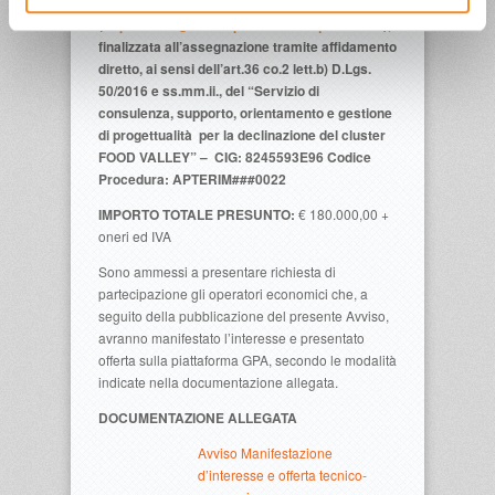
piattaforma GPA
(
https://www.gestioneprocedureacquisto.com
),
finalizzata all’assegnazione tramite affidamento
diretto, ai sensi dell’art.36 co.2 lett.b) D.Lgs.
50/2016 e ss.mm.ii., del “Servizio di
consulenza, supporto, orientamento e gestione
di progettualità per la declinazione del cluster
FOOD VALLEY” –
CIG: 8245593E96
Codice
Procedura: APTERIM###0022
IMPORTO TOTALE PRESUNTO:
€ 180.000,00 +
oneri ed IVA
Sono ammessi a presentare richiesta di
partecipazione gli operatori economici che, a
seguito della pubblicazione del presente Avviso,
avranno manifestato l’interesse e presentato
offerta sulla piattaforma GPA, secondo le modalità
indicate nella documentazione allegata.
DOCUMENTAZIONE ALLEGATA
Avviso Manifestazione
d’interesse e offerta tecnico-