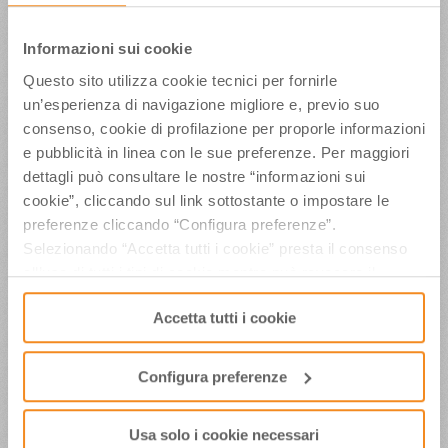
indicate nei documenti di gara, la
documentazione amministrativa e l’offerta
Informazioni sui cookie
tecnica
nel periodo compreso dal 1° giugno (ore
09.00) al 30 luglio 2020 (ore 18.00),
fino ad
Questo sito utilizza cookie tecnici per fornirle
esaurimento del budget complessivo stanziato
un’esperienza di navigazione migliore e, previo suo
per il progetto.
consenso, cookie di profilazione per proporle informazioni
DOCUMENTAZIONE ALLEGATA
e pubblicità in linea con le sue preferenze. Per maggiori
Avviso
dettagli può consultare le nostre “informazioni sui
Avviso proroga scadenza
cookie”, cliccando sul link sottostante o impostare le
Avviso ulteriore proroga
preferenze cliccando “Configura preferenze”.
scadenza
Selezionando “Accetta tutti i cookie” presta il consenso
Capitolato tecnico
all’uso di tutti i tipi di cookie mentre può revocare il
Allegato A
Allegato B
consenso cliccando su “Usa solo i cookie necessari” e
Accetta tutti i cookie
saranno attivati i soli cookie tecnici necessari al corretto
funzionamento del sito.
Configura preferenze
16 Marzo 2020
OGGETTO:
Indagine di mercato, condotta sulla
Usa solo i cookie necessari