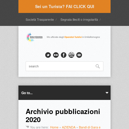
Sei un Turista? FAI CLICK QUI
Società Trasparente
Segnala illeciti o irregolarità
Timbrature
Webmail
Intranet
Intranet2
Go to...
Archivio pubblicazioni
2020
You are here:
Home
»
AZIENDA
»
Bandi di Gara e