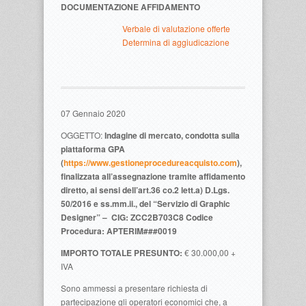
DOCUMENTAZIONE AFFIDAMENTO
Verbale di valutazione offerte
Determina di aggiudicazione
07 Gennaio 2020
OGGETTO:
Indagine di mercato, condotta sulla
piattaforma GPA
(
https://www.gestioneprocedureacquisto.com
),
finalizzata all’assegnazione tramite affidamento
diretto, ai sensi dell’art.36 co.2 lett.a) D.Lgs.
50/2016 e ss.mm.ii., del “Servizio di Graphic
Designer” –
CIG: ZCC2B703C8
Codice
Procedura: APTERIM###0019
IMPORTO TOTALE PRESUNTO:
€ 30.000,00 +
IVA
Sono ammessi a presentare richiesta di
partecipazione gli operatori economici che, a