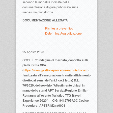
secondo le modalità indicate nella
documentazione di gara pubblicata sulla
medesima piattaforma.
DOCUMENTAZIONE ALLEGATA
Richiesta preventivo
Determina Aggiudicazione
25 Agosto 2020
OGGETTO:
Indagine di mercato, condotta sulla
piattaforma GPA
(
https://www.gestioneprocedureacquisto.com
),
finalizzata all’assegnazione tramite affidamento
diretto, ai sensi dell’art.1 co.2 lett.a) D.L.
76/2020, del servizio “Allestimento chiavi in
mano dello stand APT Servizi/Regione Emilia-
Romagna all’evento fieristico TTG Travel
Experience 2020” –
CIG: 8412795A0C
Codice
Procedura: APTERIM2##0001