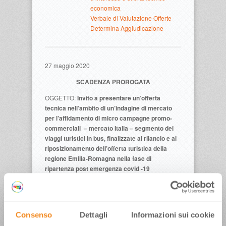
economica
Verbale di Valutazione Offerte
Determina Aggiudicazione
27 maggio 2020
SCADENZA PROROGATA
OGGETTO:
Invito a presentare un’offerta
tecnica nell’ambito di un’indagine di mercato
per l’affidamento di micro campagne promo-
commerciali – mercato Italia – segmento dei
viaggi turistici in bus, finalizzate al rilancio e al
riposizionamento dell’offerta turistica della
regione Emilia-Romagna nella fase di
ripartenza post emergenza covid -19
Valore variabile del contratto singolo derivato:
da un minimo di € 1.600,00 a un massimo di €
4.000,00, oltre IVA.
Consenso
Dettagli
Informazioni sui cookie
Il concorrente dovrà presentare, con le modalità