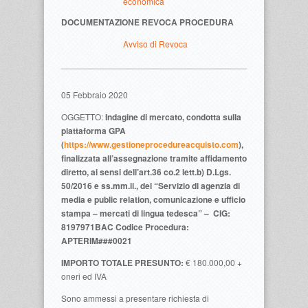
economica
DOCUMENTAZIONE REVOCA PROCEDURA
Avviso di Revoca
05 Febbraio 2020
OGGETTO:
Indagine di mercato, condotta sulla
piattaforma GPA
(
https://www.gestioneprocedureacquisto.com
),
finalizzata all’assegnazione tramite affidamento
diretto, ai sensi dell’art.36 co.2 lett.b) D.Lgs.
50/2016 e ss.mm.ii., del “Servizio di agenzia di
media e public relation, comunicazione e ufficio
stampa – mercati di lingua tedesca” –
CIG:
8197971BAC
Codice Procedura:
APTERIM###0021
IMPORTO TOTALE PRESUNTO:
€ 180.000,00 +
oneri ed IVA
Sono ammessi a presentare richiesta di