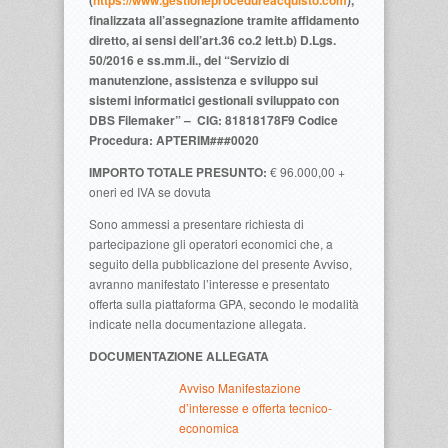
(
https://www.gestioneprocedureacquisto.com
),
finalizzata all’assegnazione tramite affidamento
diretto, ai sensi dell’art.36 co.2 lett.b) D.Lgs.
50/2016 e ss.mm.ii., del “Servizio di
manutenzione, assistenza e sviluppo sui
sistemi informatici gestionali sviluppato con
DBS Filemaker” –
CIG: 81818178F9
Codice
Procedura: APTERIM###0020
IMPORTO TOTALE PRESUNTO:
€ 96.000,00 +
oneri ed IVA se dovuta
Sono ammessi a presentare richiesta di
partecipazione gli operatori economici che, a
seguito della pubblicazione del presente Avviso,
avranno manifestato l’interesse e presentato
offerta sulla piattaforma GPA, secondo le modalità
indicate nella documentazione allegata.
DOCUMENTAZIONE ALLEGATA
Avviso Manifestazione
d’interesse e offerta tecnico-
economica