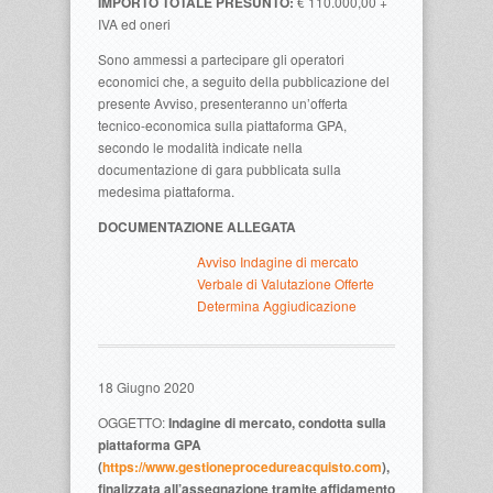
IMPORTO TOTALE PRESUNTO:
€ 110.000,00 +
IVA ed oneri
Sono ammessi a partecipare gli operatori
economici che, a seguito della pubblicazione del
presente Avviso, presenteranno un’offerta
tecnico-economica sulla piattaforma GPA,
secondo le modalità indicate nella
documentazione di gara pubblicata sulla
medesima piattaforma.
DOCUMENTAZIONE ALLEGATA
Avviso Indagine di mercato
Verbale di Valutazione Offerte
Determina Aggiudicazione
18 Giugno 2020
OGGETTO:
Indagine di mercato, condotta sulla
piattaforma GPA
(
https://www.gestioneprocedureacquisto.com
),
finalizzata all’assegnazione tramite affidamento