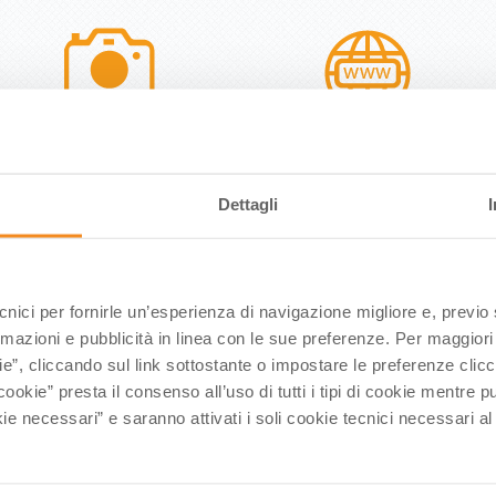
ARCHIVIO FOTO E VIDEO
SITI TURISMO REGIONALE
Archivio video-fotografico ad uso degli
I siti regionali del turismo realizzati e
Dettagli
operatori del turismo, pubblici e privati
gestiti da APT Servizi
NEWS
ecnici per fornirle un’esperienza di navigazione migliore e, previ
rmazioni e pubblicità in linea con le sue preferenze. Per maggiori
ie”, cliccando sul link sottostante o impostare le preferenze cli
cookie” presta il consenso all’uso di tutti i tipi di cookie mentre
ie necessari” e saranno attivati i soli cookie tecnici necessari a