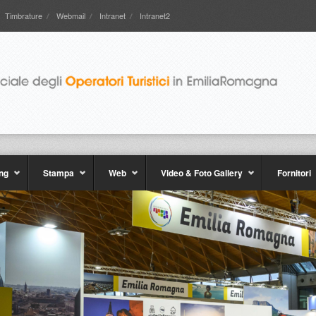
Timbrature
Webmail
Intranet
Intranet2
ng
Stampa
Web
Video & Foto Gallery
Fornitori