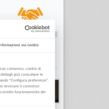
FIERE E WORKSHOP
Scopri come partecipare a fiere e
Informazioni sui cookie
workshop in Calendario
o suo consenso, cookie di
 dettagli può consultare le
ccando “Configura preferenze”.
 può revocare il consenso
l corretto funzionamento del