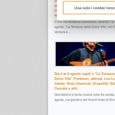
Venerdì 7 e sabato 8 agosto a”La Terr
della Dolce Vita” Gelmini, Malpezzi, D
Usa solo i cookie nece
Domenico, Maradona Jr, Fabiani, Baro
Notaro, Jay Lillo e i Los Locos
Entra nel weekend conclusivo, venerdì 7 e 
agosto, “La Terrazza della Dolce Vita” con
Ventura e...
Dal 4 al 6 agosto ospiti a “La Terrazza
Dolce Vita” Friedman, Jebreal, Los L
Cambi, Rosa Chemical, Scopelliti, Sall
Concato e altri
Giornalismo e tanta musica nelle tre serate, 
agosto, nel giardino del Grand Hotel di Rimi