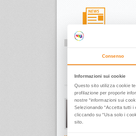
RASSEGNA STAMPA QUOTIDIANI
In un click tutti gli articoli giornalieri
Consenso
dedicati all’Emilia Romagna
Informazioni sui cookie
Questo sito utilizza cookie t
profilazione per proporle info
nostre “informazioni sui cook
Selezionando “Accetta tutti i 
cliccando su “Usa solo i cook
sito.