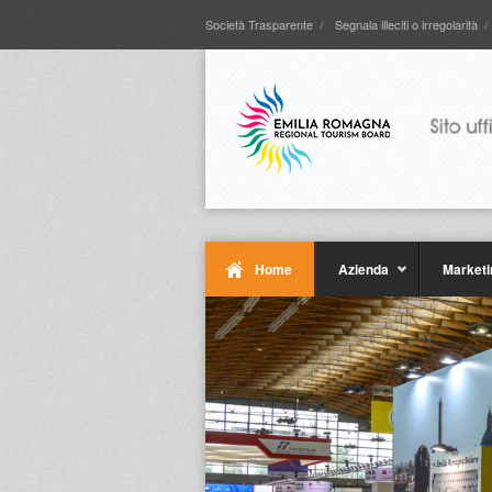
Società Trasparente
Segnala illeciti o irregolarità
Home
Azienda
Marketi