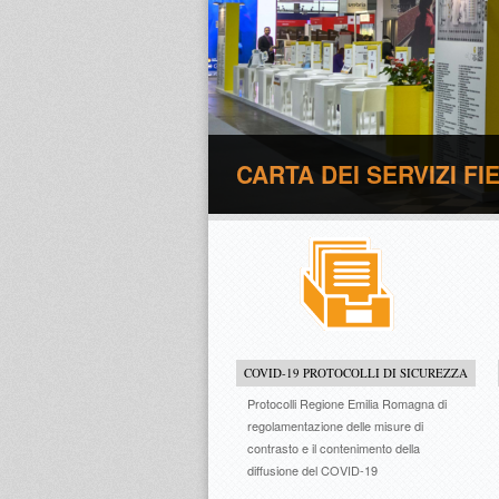
CARTA DEI SERVIZI F
COVID-19 PROTOCOLLI DI SICUREZZA
Protocolli Regione Emilia Romagna di
regolamentazione delle misure di
contrasto e il contenimento della
diffusione del COVID-19