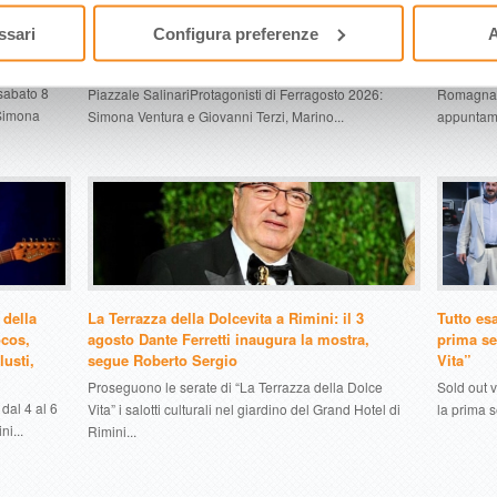
azza
CONTO ALLA ROVESCIA PER IL GRAN
Notte di
i
FINALE DI FERRAGOSTO A CERVIA. SABATO
trekking
ssari
Configura preferenze
A
lo,
15 AGOSTO 2026 “SBARCO DEGLI AUTORI”
spiaggia
Appuntamento alle 18.15 area Torre San Michele –
Ad agosto,
sabato 8
Piazzale SalinariProtagonisti di Ferragosto 2026:
Romagna s
 Simona
Simona Ventura e Giovanni Terzi, Marino...
appuntamen
 della
La Terrazza della Dolcevita a Rimini: il 3
Tutto esa
ocos,
agosto Dante Ferretti inaugura la mostra,
prima se
usti,
segue Roberto Sergio
Vita”
Proseguono le serate di “La Terrazza della Dolce
Sold out v
dal 4 al 6
Vita” i salotti culturali nel giardino del Grand Hotel di
la prima s
ni...
Rimini...