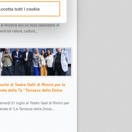
 San Lorenzo in Emilia-Romagna tra
 in quota, Osservatori, Fuochi in
ccetta tutti i cookie
, Parchi tematici, Cammini e Castelli
 nei giorni dedicati alle Perseidi, l’Emilia-
i illumina con un ricco calendario di
ti tra natura, cultura...
urito al Teatro Galli di Rimini per la
rata della 7a “Terrazza della Dolce
enerdì 31 luglio al Teatro Galli di Rimini per
erata di “La Terrazza della Dolce...