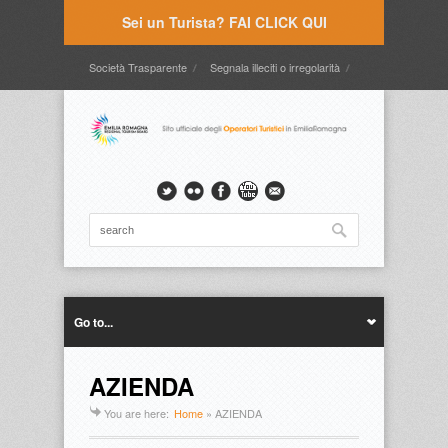
Sei un Turista? FAI CLICK QUI
Società Trasparente
Segnala illeciti o irregolarità
Timbrature
Webmail
Intranet
Intranet2
Go to...
AZIENDA
You are here:
Home
»
AZIENDA