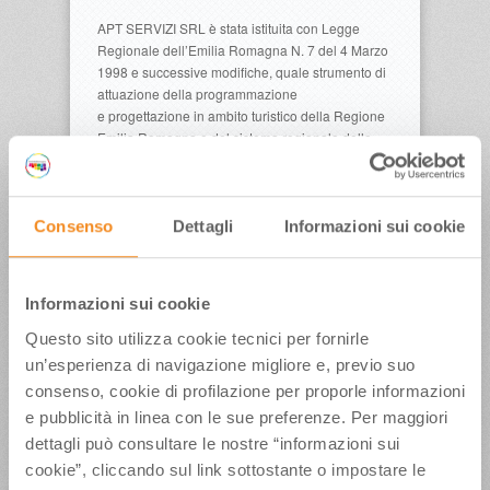
APT SERVIZI SRL è stata istituita con Legge
Regionale dell’Emilia Romagna N. 7 del 4 Marzo
1998 e successive modifiche, quale strumento di
attuazione della programmazione
e progettazione in ambito turistico della Regione
Emilia Romagna e del sistema regionale delle
Camere di commercio, in house providing.
APT SERVIZI SRL, in particolare, attua la
gestione e l’attuazione dei piani regionali in
Consenso
Dettagli
Informazioni sui cookie
materia di turismo sul mercato nazionale ed, in
particolare, la specializzazione nella
realizzazione di progetti sui mercati
Informazioni sui cookie
internazionali.
Questo sito utilizza cookie tecnici per fornirle
un’esperienza di navigazione migliore e, previo suo
consenso, cookie di profilazione per proporle informazioni
ULTIMI ARTICOLI
e pubblicità in linea con le sue preferenze. Per maggiori
dettagli può consultare le nostre “informazioni sui
Venerdì 7 e sabato 8 agosto a”La Terrazza della
Dolce Vita” Gelmini, Malpezzi, Di Domenico,
cookie”, cliccando sul link sottostante o impostare le
Maradona Jr, Fabiani, Barolo, Notaro, Jay Lillo e i