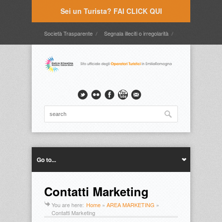
Sei un Turista? FAI CLICK QUI
Società Trasparente
Segnala illeciti o irregolarità
Timbrature
Webmail
Intranet
Intranet2
Go to...
Contatti Marketing
You are here:
Home
»
AREA MARKETING
»
Contatti Marketing