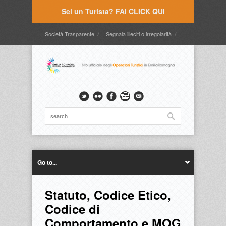
Sei un Turista? FAI CLICK QUI
Società Trasparente
Segnala illeciti o irregolarità
Timbrature
Webmail
Intranet
Intranet2
Go to...
Statuto, Codice Etico,
Codice di
Comportamento e MOG