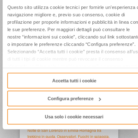
Questo sito utilizza cookie tecnici per fornirle un’esperienza 
Scarica il MOG Elenco delle Fattispecie di reato rilevanti APT Serv
navigazione migliore e, previo suo consenso, cookie di
profilazione per proporle informazioni e pubblicità in linea con
le sue preferenze. Per maggiori dettagli può consultare le
nostre “informazioni sui cookie”, cliccando sul link sottostant
ULTIMI ARTICOLI
o impostare le preferenze cliccando “Configura preferenze”.
Vacanze in Romagna, i 10 “must” dell’estate 2026
Selezionando “Accetta tutti i cookie” presta il consenso all’u
Weekend conclusivo per”La Terrazza della Dolce
di tutti i tipi di cookie mentre può revocare il consenso
Vita”, con il Ministro del Turismo Mazzi, Iva
cliccando su “Usa solo i cookie necessari” e saranno attivati 
Zanicchi, l’Orchestra Fondazione Pavarotti e tanti
soli cookie tecnici necessari al corretto funzionamento del
altri
Accetta tutti i cookie
sito.
Venerdì 7 e sabato 8 agosto a”La Terrazza della
Dolce Vita” Gelmini, Malpezzi, Di Domenico,
Maradona Jr, Fabiani, Barolo, Notaro, Jay Lillo e i
Configura preferenze
Los Locos
CONTO ALLA ROVESCIA PER IL GRAN FINALE
DI FERRAGOSTO A CERVIA. SABATO 15
Usa solo i cookie necessari
AGOSTO 2026 “SBARCO DEGLI AUTORI”
Notte di San Lorenzo in Emilia-Romagna tra
trekking in quota, Osservatori, Fuochi in spiaggia,