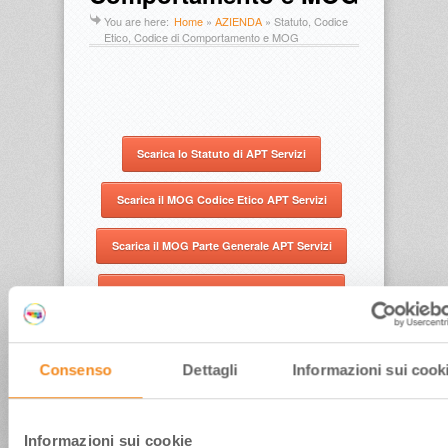
You are here:
Home
»
AZIENDA
»
Statuto, Codice
Etico, Codice di Comportamento e MOG
Scarica lo Statuto di APT Servizi
Scarica il MOG Codice Etico APT Servizi
Scarica il MOG Parte Generale APT Servizi
Scarica il MOG Parte Speciale APT Servizi
Scarica il MOG I Protocolli APT Servizi
Consenso
Dettagli
Informazioni sui cook
Scarica il MOG Sistema disciplinare APT Servizi
Scarica il Codice di Comportamento APT Servizi
Informazioni sui cookie