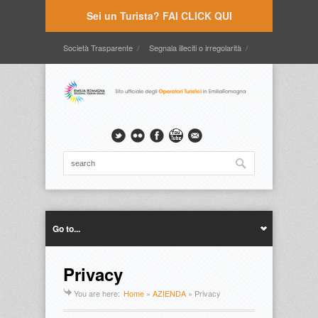
Sei un Turista? FAI CLICK QUI
Società Trasparente
Segnala illeciti o irregolarità
Timbrature
Webmail
Intranet
Intranet2
Go to...
Privacy
You are here:
Home
»
AZIENDA
»
Privacy