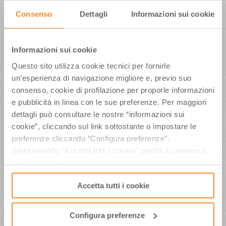
I
nformativa generale APT Servizi
:
in cui
Consenso
Dettagli
Informazioni sui cookie
forniamo informazioni sui dati trattati, sulle
finalità e modalità del trattamento, sui diritti
esercitabili e sui tempi di conservazione dei
Informazioni sui cookie
dati.
Informativa del sito www.aptservizi.com
:
Questo sito utilizza cookie tecnici per fornirle
informativa che descrive il trattamento dei
un’esperienza di navigazione migliore e, previo suo
dati personali nell’ambito della gestione del
consenso, cookie di profilazione per proporle informazioni
sito web.
Cookie policy del sito www.aptservizi.com
:
e pubblicità in linea con le sue preferenze. Per maggiori
informativa contenente tutto quanto c’è da
dettagli può consultare le nostre “informazioni sui
sapere sui cookie utilizzati nell’ambito della
cookie”, cliccando sul link sottostante o impostare le
gestione del sito web.
preferenze cliccando “Configura preferenze”.
Selezionando “Accetta tutti i cookie” presta il consenso
Inoltre, abbiamo realizzato una sezione dedicata
all’uso di tutti i tipi di cookie mentre può revocare il
per la consultazione delle informative dei nostri
consenso cliccando su “Usa solo i cookie necessari” e
portali web istituzionali, al seguente link:
Accetta tutti i cookie
saranno attivati i soli cookie tecnici necessari al corretto
https://www.aptservizi.com/azienda/privacy/informativa_sitiweb/
funzionamento del sito.
COME ESERCITARE I
Configura preferenze
DIRITTI