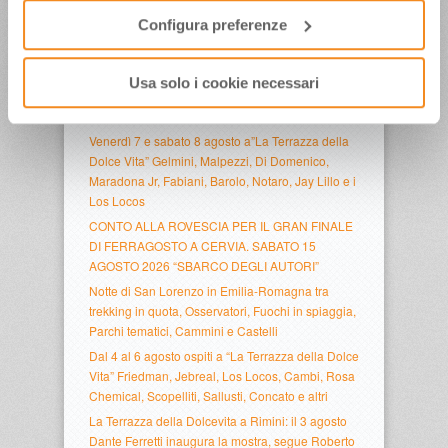
Periodo evento
:
Configura preferenze
Usa solo i cookie necessari
ULTIMI ARTICOLI
Venerdì 7 e sabato 8 agosto a”La Terrazza della
Dolce Vita” Gelmini, Malpezzi, Di Domenico,
Maradona Jr, Fabiani, Barolo, Notaro, Jay Lillo e i
Los Locos
CONTO ALLA ROVESCIA PER IL GRAN FINALE
DI FERRAGOSTO A CERVIA. SABATO 15
AGOSTO 2026 “SBARCO DEGLI AUTORI”
Notte di San Lorenzo in Emilia-Romagna tra
trekking in quota, Osservatori, Fuochi in spiaggia,
Parchi tematici, Cammini e Castelli
Dal 4 al 6 agosto ospiti a “La Terrazza della Dolce
Vita” Friedman, Jebreal, Los Locos, Cambi, Rosa
Chemical, Scopelliti, Sallusti, Concato e altri
La Terrazza della Dolcevita a Rimini: il 3 agosto
Dante Ferretti inaugura la mostra, segue Roberto