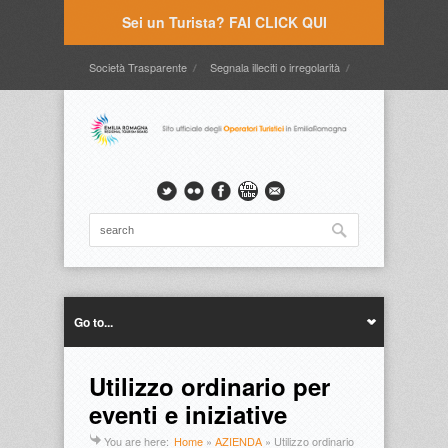
Sei un Turista? FAI CLICK QUI
Società Trasparente
Segnala illeciti o irregolarità
Timbrature
Webmail
Intranet
Intranet2
Go to...
Utilizzo ordinario per
eventi e iniziative
You are here:
Home
»
AZIENDA
»
Utilizzo ordinario