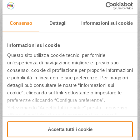
almeno 7 giorni prima dell’uso del logo.
Cosa indicare nella domanda
Consenso
Dettagli
Informazioni sui cookie
Il richiedente dovrà specificare le seguenti
informazioni:
Informazioni sui cookie
Oggetto dell’e-mail
:
Questo sito utilizza cookie tecnici per fornirle
“Richiesta Utilizzo per Logo Aziendale
un’esperienza di navigazione migliore e, previo suo
APT Servizi s.r.l.”
consenso, cookie di profilazione per proporle informazioni
“Richiesta Utilizzo per Logo
e pubblicità in linea con le sue preferenze. Per maggiori
Promozionale Visit Emilia Romagna”
“Richiesta Utilizzo per Logo Aziendale
dettagli può consultare le nostre “informazioni sui
e Promozionale”
cookie”, cliccando sul link sottostante o impostare le
preferenze cliccando “Configura preferenze”.
Nome
(del richiedente):
Cognome
(del richiedente):
Selezionando “Accetta tutti i cookie” presta il consenso
Azienda/Ente
(del richiedente):
all’uso di tutti i tipi di cookie mentre può revocare il
C.F/P. IVA
(del richiedente):
consenso cliccando su “Usa solo i cookie necessari” e
Indirizzo
(del richiedente):
Accetta tutti i cookie
saranno attivati i soli cookie tecnici necessari al corretto
Nome evento
:
funzionamento del sito.
Luogo evento
: