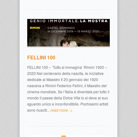
FELLINI 100
FELLINI 100 – ‘Tutto si immagina’ Rimini 1920 –
2020 Nel centenario della nascita, le iniziative
dedicate al Maestro Il 20 gennaio del 1920
nasceva a Rimini Federico Fellini, il Maestro del
cinema mondiale. Se l’Italia è diventata per tutto il
mondo il paese della Dolce Vita lo si deve al suo
sguardo unico e inconfondibile. Pochissimi artisti
sono riusciti…
read more →