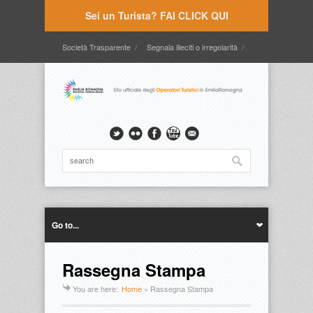
Sei un Turista? FAI CLICK QUI
Società Trasparente
Segnala illeciti o irregolarità
Timbrature
Webmail
Intranet
Intranet2
Go to...
Rassegna Stampa
You are here:
Home
»
Rassegna Stampa