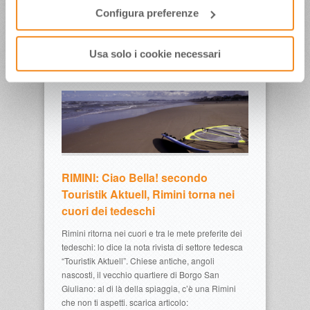
all’Ucraina, passando per la Notte Rosa sulla
Configura preferenze
costa Adriatica: la regina tra 40 eventi, da non
perdere. 40 Festivals
Usa solo i cookie necessari
RIMINI: Ciao Bella! secondo
Touristik Aktuell, Rimini torna nei
cuori dei tedeschi
Rimini ritorna nei cuori e tra le mete preferite dei
tedeschi: lo dice la nota rivista di settore tedesca
“Touristik Aktuell”. Chiese antiche, angoli
nascosti, il vecchio quartiere di Borgo San
Giuliano: al di là della spiaggia, c’è una Rimini
che non ti aspetti. scarica articolo: