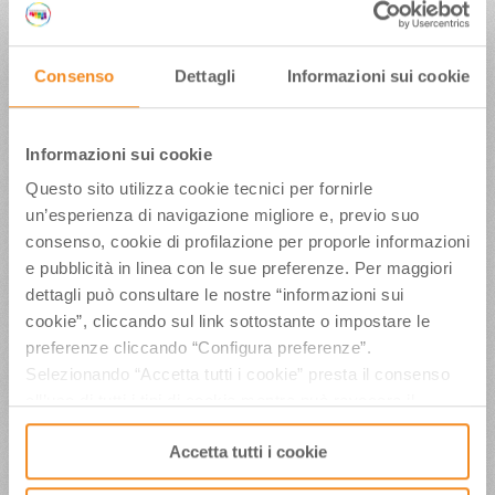
Consenso
Dettagli
Informazioni sui cookie
L’Emilia Romagna consolida il
Informazioni sui cookie
record in cucina Leader in Europa
Questo sito utilizza cookie tecnici per fornirle
con 44 marchi tra Dop e Igp
un’esperienza di navigazione migliore e, previo suo
consenso, cookie di profilazione per proporle informazioni
Con l’ingresso dell’Anguria Reggiana sono saliti
a 44 i prodotti tra Dop e Igp dell’Emilia Romagna
e pubblicità in linea con le sue preferenze. Per maggiori
dettagli può consultare le nostre “informazioni sui
cookie”, cliccando sul link sottostante o impostare le
preferenze cliccando “Configura preferenze”.
Notte Rosa: nuova guida tedesca
Selezionando “Accetta tutti i cookie” presta il consenso
sui 40 emigliori festivals del mondo.
all’uso di tutti i tipi di cookie mentre può revocare il
Notte Rosa tra i must da non
consenso cliccando su “Usa solo i cookie necessari” e
perdere
Accetta tutti i cookie
saranno attivati i soli cookie tecnici necessari al corretto
funzionamento del sito.
Dai Caraibi agli eventi in Florida, da Berlino