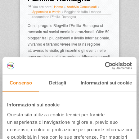
You are here:
Home
»
Archivio Comunicati
»
Appennino e Verde
»
Boggler da tutto il mondo
raccontano l’Emilia-Romagna
Con il progetto Blogville l’Emilia-Romagna si
racconta sui social media internazionali. Oltre 50
blogger, tra i più gettonati a livello internazionale,
vivranno e faranno vivere live la ns regione
attraverso le visite, gli incontri e gli eventi nelle
nove province della ns regione. Attraverso questi
nuovi canali comunicativi la Regione conferma la
propria propensione ad investire su innovazione
e nuovi trends.
Consenso
Dettagli
Informazioni sui cookie
Scarica
comunicato:
PresseinformationBlogVille_neu
Informazioni sui cookie
Pubblicato in data:
Questo sito utilizza cookie tecnici per fornirle
03 Maggio 2012
un’esperienza di navigazione migliore e, previo suo
consenso, cookie di profilazione per proporle informazioni
e pubblicità in linea con le sue preferenze. Per maggiori