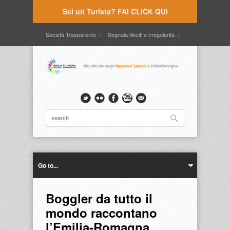
Sei un Turista? FAI CLICK QUI
Società Trasparente
Segnala illeciti o irregolarità
Timbrature
Webmail
Intranet
Intranet2
Go to...
Boggler da tutto il
mondo raccontano
l’Emilia-Romagna