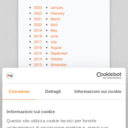
2023
January
2022
February
2021
March
2020
April
2019
May
2018
June
2017
July
2016
August
2015
September
2014
October
2013
November
2012
December
2011
2010
2009
Consenso
Dettagli
Informazioni sui cookie
2008
2007
2006
2005
Informazioni sui cookie
Questo sito utilizza cookie tecnici per fornirle
un’esperienza di navigazione migliore e, previo suo