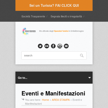
Sei un Turista? FAI CLICK QUI
Società Trasparente
Segnala illeciti o irregolarità
Timbrature
Webmail
Intranet
Intranet2
Go to...
Eventi e Manifestazioni
You are here:
Home
»
AREA STAMPA
»
Eventi e
Manifestazioni