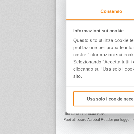
2020
April
2019
May
Consenso
2018
June
2017
July
2016
August
Informazioni sui cookie
2015
September
2014
October
Questo sito utilizza cookie t
2013
November
profilazione per proporle info
2012
December
nostre “informazioni sui cook
2011
Selezionando “Accetta tutti i 
2010
2009
cliccando su “Usa solo i cook
2008
sito.
2007
2006
2005
Usa solo i cookie nece
I file sono in formato PDF.
Puoi utilizzare Acrobat Reader per leggerli 