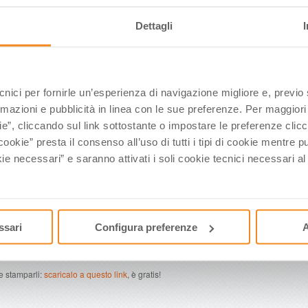
Dettagli
ecnici per fornirle un’esperienza di navigazione migliore e, previ
rmazioni e pubblicità in linea con le sue preferenze. Per maggiori
ie”, cliccando sul link sottostante o impostare le preferenze cli
cookie” presta il consenso all’uso di tutti i tipi di cookie mentre
ie necessari” e saranno attivati i soli cookie tecnici necessari a
ssari
Configura preferenze
A
e stamparli:
scaricalo a questo link
, è gratis!