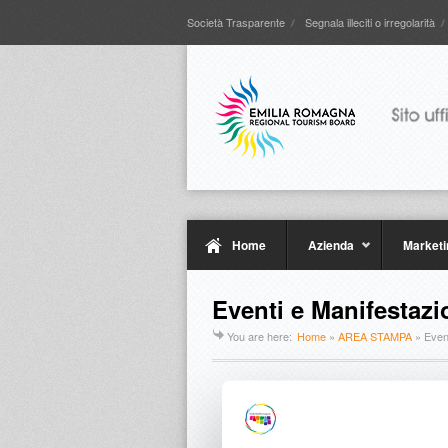
Società Trasparente
Segnala illeciti o irregolarità
Home
Azienda
Marketi
Eventi e Manifestazi
You are here:
Home
»
AREA STAMPA
»
Even
2023
January
2022
February
2021
March