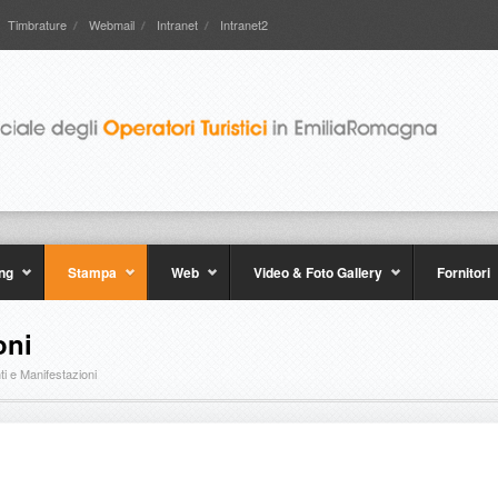
Timbrature
Webmail
Intranet
Intranet2
ng
Stampa
Web
Video & Foto Gallery
Fornitori
oni
ti e Manifestazioni