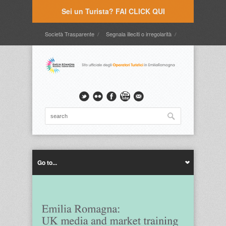
Sei un Turista? FAI CLICK QUI
Società Trasparente
Segnala illeciti o irregolarità
Timbrature
Webmail
Intranet
Intranet2
Go to...