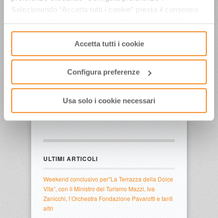
Video
Selezionando “Accetta tutti i cookie” presta il consenso
all’uso di tutti i tipi di cookie mentre può revocare il
consenso cliccando su “Usa solo i cookie necessari” e
Accetta tutti i cookie
saranno attivati i soli cookie tecnici necessari al corretto
funzionamento del sito.
Configura preferenze
Usa solo i cookie necessari
ULTIMI ARTICOLI
Weekend conclusivo per”La Terrazza della Dolce
Vita”, con il Ministro del Turismo Mazzi, Iva
Zanicchi, l’Orchestra Fondazione Pavarotti e tanti
altri