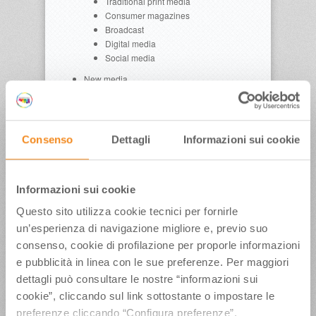
Traditional print media
Consumer magazines
Broadcast
Digital media
Social media
New media
A new news platform?
The rise of live videos
Marketing and trade
Consenso
Dettagli
Informazioni sui cookie
RELATORI
Informazioni sui cookie
Julie Giraud
– Associate Director Four
Communications PR Agency London
Questo sito utilizza cookie tecnici per fornirle
un’esperienza di navigazione migliore e, previo suo
consenso, cookie di profilazione per proporle informazioni
Scarica la Presentazione
e pubblicità in linea con le sue preferenze. Per maggiori
dettagli può consultare le nostre “informazioni sui
cookie”, cliccando sul link sottostante o impostare le
preferenze cliccando “Configura preferenze”.