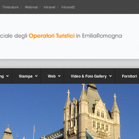
Timbrature
Webmail
Intranet
Intranet2
ng
Stampa
Web
Video & Foto Gallery
Fornitori