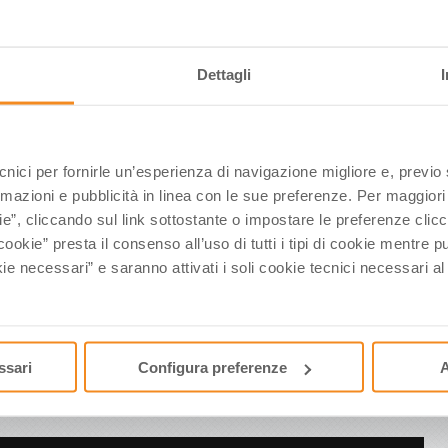
te e conquistare un mercato dove la competizione è molto alta
Dettagli
rica la presentazione di Renato Fantoni
ecnici per fornirle un’esperienza di navigazione migliore e, previ
os.co.uk (tour operator specializzato sul traget single)
rmazioni e pubblicità in linea con le sue preferenze. Per maggiori
ie”, cliccando sul link sottostante o impostare le preferenze cli
cookie” presta il consenso all’uso di tutti i tipi di cookie mentre
i di nicchia;
ie necessari” e saranno attivati i soli cookie tecnici necessari a
arica la presentazione di Kate Winter
ssari
Configura preferenze
A
rte: