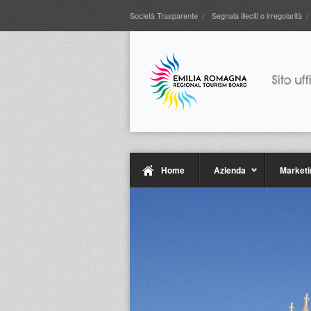
Società Trasparente
Segnala illeciti o irregolarità
Home
Azienda
Marketi