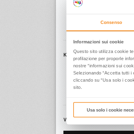
Come sviluppare una strategia vincen
Consenso
Sca
Informazioni sui cookie
Questo sito utilizza cookie t
Kate Winter Product Manager Sol
profilazione per proporle info
nostre “informazioni sui cook
Il mercato dei viaggi organizzati;
Selezionando “Accetta tutti i 
I TO portano la loro esperienza: I viagg
cliccando su “Usa solo i cook
sito.
Sc
Usa solo i cookie nece
Video Seminario UK – prima pa