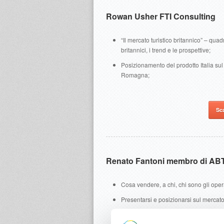
Rowan Usher FTI Consulting
“Il mercato turistico britannico” – quad
britannici, i trend e le prospettive;
Posizionamento del prodotto Italia sul 
Romagna;
Sc
Renato Fantoni membro di ABTOI
Cosa vendere, a chi, chi sono gli operat
Presentarsi e posizionarsi sul mercato
Cosa fare e non fare per conquistare cl