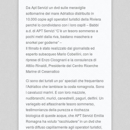
Da Apt Servizi un dvd sulle meraviglie
sottomarine del mare Adriatico distribuito in
10.000 copie agli operatori turistici della Riviera
perché lo condividano con i loro ospiti – Babbi
a.d. di APT Servizi “C’è un tesoro sommerso a
pochi metri dalla riva, bastano maschera e
snorkel per goderne” –
Il filmato è stato realizzato dal giornalista ed
esperto subacqueo Mario Cobellini, con le
riprese di Enzo Cicognani e la consulenza di
Attilio Rinaldi, Presidente del Centro Ricerche
Marine di Cesenatico
Ci sono dei turisti un po’ speciali che frequentano
l’Adriatico che lambisce la costa romagnola. Sono
i cavalucci marini. E con loro mazzole,
nudibranchi, murici, canestrelli, paguri, delfini. Un
variegato ed affascinante tesoro sommerso,
testimonianza della purezza e ricchezza
biologica di queste acque, che APT Servizi Emilia
Romagna ha voluto “racchiudere” in un dvd che
verrà diffuso capillarmente agli operatori turistici,