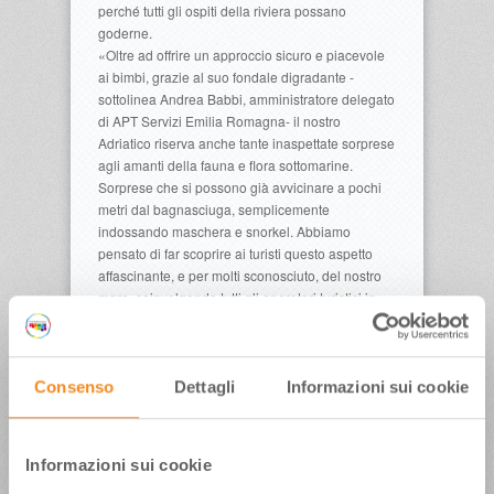
perché tutti gli ospiti della riviera possano
goderne.
«Oltre ad offrire un approccio sicuro e piacevole
ai bimbi, grazie al suo fondale digradante -
sottolinea Andrea Babbi, amministratore delegato
di APT Servizi Emilia Romagna- il nostro
Adriatico riserva anche tante inaspettate sorprese
agli amanti della fauna e flora sottomarine.
Sorprese che si possono già avvicinare a pochi
metri dal bagnasciuga, semplicemente
indossando maschera e snorkel. Abbiamo
pensato di far scoprire ai turisti questo aspetto
affascinante, e per molti sconosciuto, del nostro
mare, coinvolgendo tutti gli operatori turistici in
un’azione di valorizzazione».
Il dvd, che verrà distribuito in 10.000 copie ad
albergatori e bagnini, è stato realizzato da Mario
Cobellini, giornalista ed esperto subacqueo, con
Consenso
Dettagli
Informazioni sui cookie
le immagini di Enzo Cicognani e la consulenza di
Attilio Rinaldi, presidente del Centro Ricerche
Marine di Cesenatico (che con la nave Daphne
Informazioni sui cookie
monitora costantemente lo stato di salute