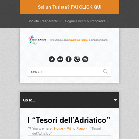
Sei un Turista? FAI CLICK QUI
Società Trasparente
Segnala illeciti o irregolarità
Timbrature
Webmail
Intranet
Intranet2
Go to...
I “Tesori dell’Adriatico”
You are here:
Home
»
Primo Piano
»
I “Tesori
dell’Adriatico”