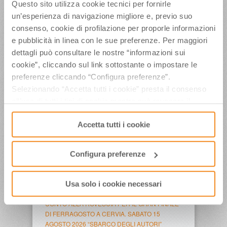
Questo sito utilizza cookie tecnici per fornirle
29 Novembre 2011
un’esperienza di navigazione migliore e, previo suo
consenso, cookie di profilazione per proporle informazioni
e pubblicità in linea con le sue preferenze. Per maggiori
Tags
dettagli può consultare le nostre “informazioni sui
Città d'arte
web app
cookie”, cliccando sul link sottostante o impostare le
preferenze cliccando “Configura preferenze”.
Selezionando “Accetta tutti i cookie” presta il consenso
ULTIMI ARTICOLI
all’uso di tutti i tipi di cookie mentre può revocare il
consenso cliccando su “Usa solo i cookie necessari” e
Weekend conclusivo per”La Terrazza della Dolce
Accetta tutti i cookie
saranno attivati i soli cookie tecnici necessari al corretto
Vita”, con il Ministro del Turismo Mazzi, Iva
funzionamento del sito.
Zanicchi, l’Orchestra Fondazione Pavarotti e tanti
altri
Configura preferenze
Venerdì 7 e sabato 8 agosto a”La Terrazza della
Dolce Vita” Gelmini, Malpezzi, Di Domenico,
Maradona Jr, Fabiani, Barolo, Notaro, Jay Lillo e i
Usa solo i cookie necessari
Los Locos
CONTO ALLA ROVESCIA PER IL GRAN FINALE
DI FERRAGOSTO A CERVIA. SABATO 15
AGOSTO 2026 “SBARCO DEGLI AUTORI”