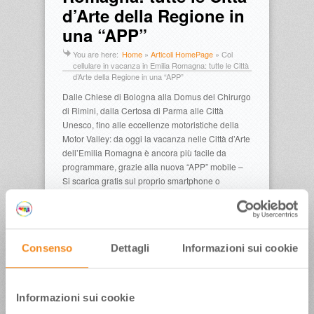
d’Arte della Regione in
una “APP”
You are here:
Home
»
Articoli HomePage
»
Col
cellulare in vacanza in Emilia Romagna: tutte le Città
d’Arte della Regione in una “APP”
Dalle Chiese di Bologna alla Domus del Chirurgo
di Rimini, dalla Certosa di Parma alle Città
Unesco, fino alle eccellenze motoristiche della
Motor Valley: da oggi la vacanza nelle Città d’Arte
dell’Emilia Romagna è ancora più facile da
programmare, grazie alla nuova “APP” mobile –
Si scarica gratis sul proprio smartphone o
digitando www.art-city.mobi – Orari dei musei e
dei luoghi storici, eventi, hotel e pacchetti
soggiorno, tutto nel palmo della mano – Un altro
segnale dell’evoluzione tecnologica del turismo
Consenso
Dettagli
Informazioni sui cookie
in Emilia Romagna
Leggi tutto il comunicato!
Informazioni sui cookie
Pubblicato in data: