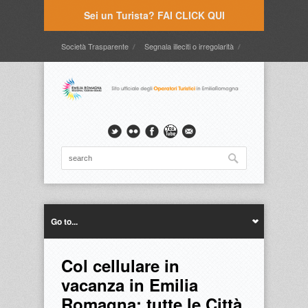
Sei un Turista? FAI CLICK QUI
Società Trasparente
Segnala illeciti o irregolarità
Timbrature
Webmail
Intranet
Intranet2
Go to...
Col cellulare in
vacanza in Emilia
Romagna: tutte le Città