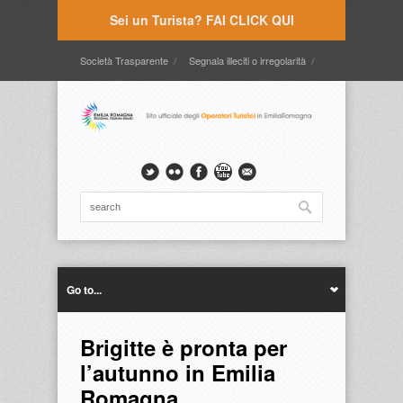
Sei un Turista? FAI CLICK QUI
Società Trasparente
Segnala illeciti o irregolarità
Timbrature
Webmail
Intranet
Intranet2
Go to...
Brigitte è pronta per
l’autunno in Emilia
Romagna