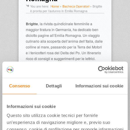
You are here:
Home
»
Bacheca Operatori
»
Brigitte
è pronta per l’autunno in Emilia Romagna
Brigitte
, la rivista quindicinale femminile a
maggior tiratura in Germania, ha dedicato ben
diciotto pagine all’Emilia Romagna. Un viaggio
culinario alla scoperta dell’anima dell’Italia, dalle
colline al mare, passando per la Terra dei Motori
e i fenicotteri rosa del Delta del Po. Un itinerario
ricco di consigli e suggerimenti per le lettrici.
Clicca
qui
per scaricare le pagine dedicate
all’Emilia Romagna su
Brigitte
.
Consenso
Dettagli
Informazioni sui cookie
Pubblicato in data:
09 Settembre 2010
Informazioni sui cookie
Tags
Questo sito utilizza cookie tecnici per fornirle
un’esperienza di navigazione migliore e, previo suo
Brigitte
Delta del Po
Emilia 
consenso, cookie di profilazione per proporle informazioni
Romagna
Enogastronomia
germania
t