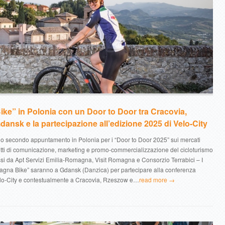
e” in Polonia con un Door to Door tra Cracovia,
ansk e la partecipazione all’edizione 2025 di Velo-City
o secondo appuntamento in Polonia per i “Door to Door 2025” sui mercati
tti di comunicazione, marketing e promo-commercializzazione del cicloturismo
ssi da Apt Servizi Emilia-Romagna, Visit Romagna e Consorzio Terrabici – I
agna Bike” saranno a Gdansk (Danzica) per partecipare alla conferenza
elo-City e contestualmente a Cracovia, Rzeszow e…
read more →