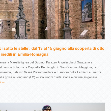
oi sotto le stelle’: dal 13 al 15 giugno alla scoperta di otto
e inediti in Emilia-Romagna
cenza la Maestà lignea del Duomo, Palazzo Anguissola di Grazzano e
istoforo; a Bologna la Cappella Bentivoglio in San Giacomo Maggiore, la
omenico, Palazzo Vassè Pietrammellara – E ancora: Villa Ferniani a Faenza
lla ghisa a Longiano (FC) – Otto luoghi d’arte, storia e cultura, in genere
e →