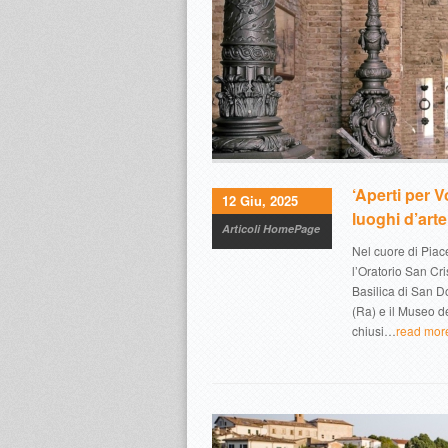
‘Aperti per V
12 Giu, 2025
luoghi d’art
Articoli HomePage
Nel cuore di Pia
l’Oratorio San Cr
Basilica di San D
(Ra) e il Museo de
chiusi…
read mor