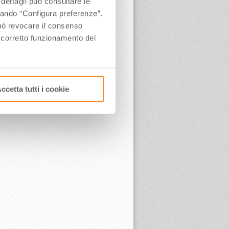
 dettagli può consultare le
ccando “Configura preferenze”.
 può revocare il consenso
l corretto funzionamento del
ccetta tutti i cookie