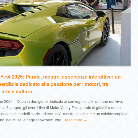
 Fest 2025: Parate, mostre, esperienze interattive: un
rdibile dedicato alla passione per i motori, tra
 arte e cultura
 2025 – Dopo la due giorni dedicata ai convegni e talk, entrano nel vivo,
a 8 giugno, gli eventi live di Motor Valley Fest: parate di gioielli a due e
osizioni di modelli storici ed esclusivi, mostre tematiche e un caleidoscopio di
erto, nei musei e negli showroom, che…
read more →