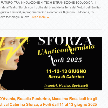
 FUTURO, TRA INNOVAZIONE HI-TECH E TRANSIZIONE ECOLOGICA Il
le al Teatro Storchi con il gotha dei brand della Terra dei Motori dell’Emilia-
urato il festival, in programma fino a domenica 8 giugno Modena, 05
uove tecnologie, nuove…
read more →
’Avenia, Rosella Postorino, Massimo Recalcati tra gli
stival Caterina Sforza, a Forlì dall’11 al 13 giugno 2025