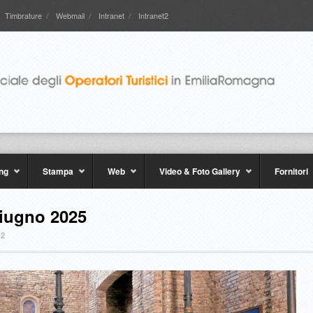
Timbrature
Webmail
Intranet
Intranet2
ng
Stampa
Web
Video & Foto Gallery
Fornitori
iugno 2025
 2