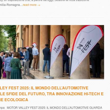
’Emilia-Romagna…
read more →
EY FEST 2025: IL MONDO DELL’AUTOMOTIVE
E SFIDE DEL FUTURO, TRA INNOVAZIONE HI-TECH E
NE ECOLOGICA
ampa MOTOR VALLEY FEST 2025: IL MONDO DELL’AUTOMOTIVE GUARDA