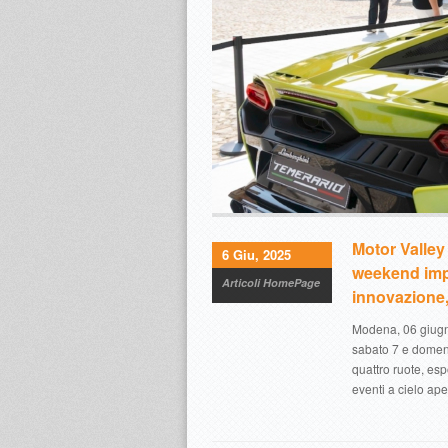
Motor Valley
6 Giu, 2025
weekend impe
Articoli HomePage
innovazione,
Modena, 06 giugno
sabato 7 e domenic
quattro ruote, esp
eventi a cielo ap