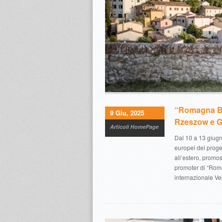
“Romagna Bik
9 Giu, 2025
Rzeszow e Gd
Articoli HomePage
Dal 10 a 13 giugn
europei dei proge
all’estero, promo
promoter di “Rom
internazionale V