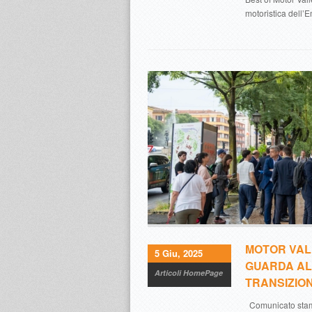
motoristica dell
MOTOR VALL
5 Giu, 2025
GUARDA ALL
Articoli HomePage
TRANSIZIO
Comunicato st