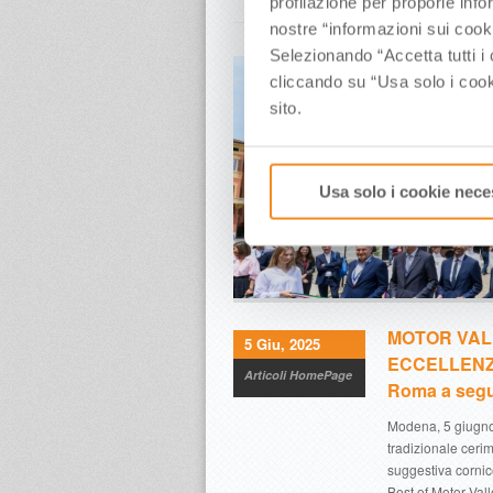
profilazione per proporle info
nostre “informazioni sui cook
Selezionando “Accetta tutti i 
cliccando su “Usa solo i cook
sito.
Usa solo i cookie nece
MOTOR VALL
5 Giu, 2025
ECCELLENZE 
Articoli HomePage
Roma a segu
Modena, 5 giugno 
tradizionale cerim
suggestiva corni
Best of Motor Vall