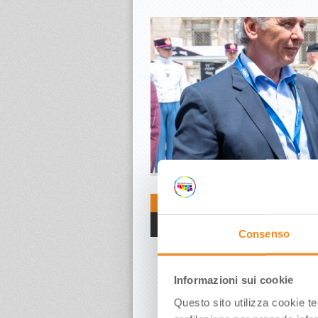
MOTOR VALL
5 Giu, 2025
INAUGURA
Articoli HomePage
Consenso
Massimo Mezzetti, 
Modena ospiterà u
come questo conve
Informazioni sui cookie
in un momento in c
energetica e l’in
Questo sito utilizza cookie t