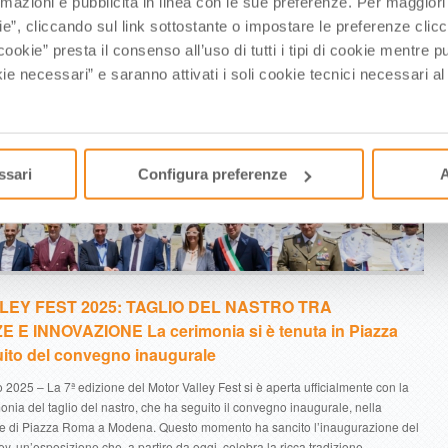
rmazioni e pubblicità in linea con le sue preferenze. Per maggiori
ie”, cliccando sul link sottostante o impostare le preferenze cli
cookie” presta il consenso all’uso di tutti i tipi di cookie mentre
ie necessari” e saranno attivati i soli cookie tecnici necessari a
ssari
Configura preferenze
A
EY FEST 2025: TAGLIO DEL NASTRO TRA
E INNOVAZIONE La cerimonia si è tenuta in Piazza
ito del convegno inaugurale
2025 – La 7ª edizione del Motor Valley Fest si è aperta ufficialmente con la
onia del taglio del nastro, che ha seguito il convegno inaugurale, nella
ce di Piazza Roma a Modena. Questo momento ha sancito l’inaugurazione del
ey, un’esposizione che, a partire da oggi, celebra la ricca tradizione