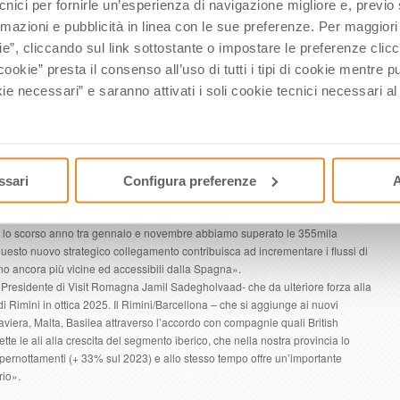
o con la Spagna rafforza l’apertura e la connessione con il mondo della nostra
ecnici per fornirle un’esperienza di navigazione migliore e, previ
iversi tipi di turismo. Barcellona è una grande metropoli europea e porterà
rmazioni e pubblicità in linea con le sue preferenze. Per maggiori
n solo collegate al mare e alla spiaggia, ma anche a percorsi culturali e di
ie”, cliccando sul link sottostante o impostare le preferenze cli
o offrire. Bene dunque questo respiro internazionale che vogliamo continuare a
cookie” presta il consenso all’uso di tutti i tipi di cookie mentre
nica grande meta turistica».
 a portare a Rimini un’altra importante compagnia internazionale come Vueling -
ie necessari” e saranno attivati i soli cookie tecnici necessari a
oporto Fellini, Leonardo Corbucci- grazie ad un proficuo gioco di squadra con
 luglio con l’obiettivo di costruire una relazione di lungo termine per rafforzare
orio, puntando a sviluppare la rotta anche nel periodo invernale. Barcellona,
oportuali, rientra nelle Top 3 destination di tale territorio ed è un importante hub
oli e internazionali. Siamo certi che tale volo riscuoterà un enorme successo,
ssari
Configura preferenze
A
ilità di volare a Barcellona partendo dall’aeroporto di casa».
lla nostra Regione negli ultimi 5 anni è cresciuta del +30% -commenta il
 e lo scorso anno tra gennaio e novembre abbiamo superato le 355mila
sto nuovo strategico collegamento contribuisca ad incrementare i flussi di
sono ancora più vicine ed accessibili dalla Spagna».
e Presidente di Visit Romagna Jamil Sadegholvaad- che da ulteriore forza alla
 Rimini in ottica 2025. Il Rimini/Barcellona – che si aggiunge ai nuovi
viera, Malta, Basilea attraverso l’accordo con compagnie quali British
tte le ali alla crescita del segmento iberico, che nella nostra provincia lo
pernottamenti (+ 33% sul 2023) e allo stesso tempo offre un’importante
rio».