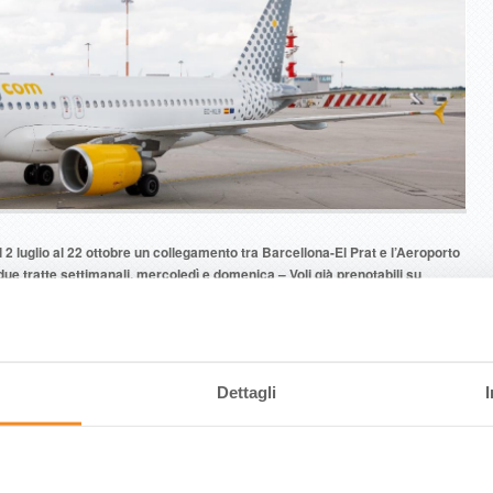
2 luglio al 22 ottobre un collegamento tra Barcellona-El Prat e l’Aeroporto
due tratte settimanali, mercoledì e domenica – Voli già prenotabili su
le al Turismo Frisoni: “sempre più concreto il ruolo del Fellini come
offerta turistica emiliano-romagnola”
reo arricchisce il piano voli dell’Aeroporto Internazionale Federico Fellini di
alla compagnia aerea spagnola Vueling, che dal 2 luglio attiverà un
El Prat.
Dettagli
 minuti, avrà frequenza bisettimanale: mercoledì e domenica, sarà attivo fino al
/186 posti. I voli sono prenotabili da oggi su
www.vueling.com/it/
.
sempre più concreto il ruolo del Fellini come vettore di promozione
ano-romagnola- commenta l’assessore regionale al Turismo, Roberta Frisoni-.