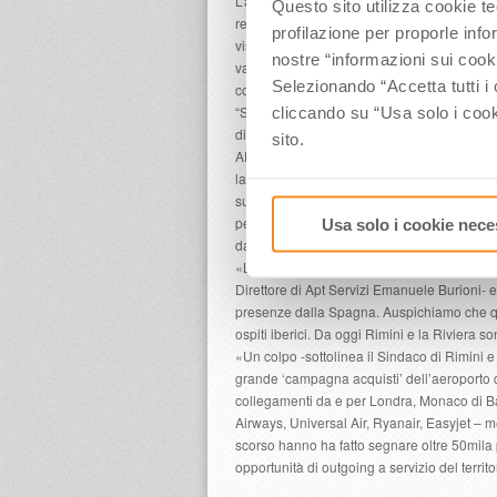
L’annuncio del nuovo collegamento da lugli
Questo sito utilizza cookie t
regione, insieme alla capacità di attrarre d
profilazione per proporle info
visitatori interessati a vivere esperienze no
nostre “informazioni sui cook
vacanza attiva che i nostri territori posson
Selezionando “Accetta tutti i 
costruire per rendere la nostra regione un’u
“Siamo molto soddisfatti di essere riusciti
cliccando su “Usa solo i cook
dichiara l’Amministratore Delegato dell’Aer
sito.
APT Servizi e il Comune di Rimini. Si parte a
la connessione internazionale di tale territ
sulla base dei dati reperibili dai sistemi aer
per le connessioni con altri aeroporti spagn
Usa solo i cookie nece
dando finalmente a molti romagnoli la possib
«La quota di turisti spagnoli in vacanza ne
Direttore di Apt Servizi Emanuele Burioni-
presenze dalla Spagna. Auspichiamo che que
ospiti iberici. Da oggi Rimini e la Riviera 
«Un colpo -sottolinea il Sindaco di Rimini 
grande ‘campagna acquisti’ dell’aeroporto di
collegamenti da e per Londra, Monaco di Ba
Airways, Universal Air, Ryanair, Easyjet – me
scorso hanno ha fatto segnare oltre 50mila 
opportunità di outgoing a servizio del territo