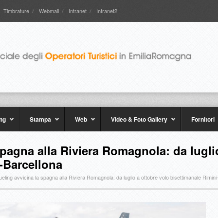
Timbrature
Webmail
Intranet
Intranet2
ng
Stampa
Web
Video & Foto Gallery
Fornitori
spagna alla Riviera Romagnola: da lugli
-Barcellona
ueling avvicina la spagna alla Riviera Romagnola: da luglio a ottobre volo bisettimanale Rimini