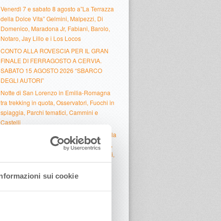
Venerdì 7 e sabato 8 agosto a”La Terrazza
della Dolce Vita” Gelmini, Malpezzi, Di
Domenico, Maradona Jr, Fabiani, Barolo,
Notaro, Jay Lillo e i Los Locos
CONTO ALLA ROVESCIA PER IL GRAN
FINALE DI FERRAGOSTO A CERVIA.
SABATO 15 AGOSTO 2026 “SBARCO
DEGLI AUTORI”
Notte di San Lorenzo in Emilia-Romagna
tra trekking in quota, Osservatori, Fuochi in
spiaggia, Parchi tematici, Cammini e
Castelli
Dal 4 al 6 agosto ospiti a “La Terrazza della
Dolce Vita” Friedman, Jebreal, Los Locos,
Cambi, Rosa Chemical, Scopelliti, Sallusti,
Concato e altri
Informazioni sui cookie
La Terrazza della Dolcevita a Rimini: il 3
agosto Dante Ferretti inaugura la mostra,
segue Roberto Sergio