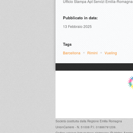
Ufficio Stampa Apt Servizi Emilia-Romagna
Pubblicato in data:
13 Febbraio 2025
Tags
Barcellona
Rimini
Vueling
Società costituita dalla
Regione Emilia Romagna
UnionCamere - N. 51008 P.I. 01886791209.