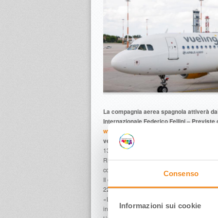
La compagnia aerea spagnola attiverà dal 
Internazionale Federico Fellini – Previste 
www.vueling.com/it/
– L’Assessora Regiona
vettore di promozione internazionale dell’
13 febbraio 2025 – Un nuovo collegamento ae
Rimini: lo scalo romagnolo è stato scelto d
collegamento con l’Aeroporto di Barcellona-
Consenso
Il collegamento, della durata di un’ora e 55
22 ottobre e operato con Airbus A320 da 180
«Londra, Monaco, Malta e ora Barcellona: è 
Informazioni sui cookie
internazionale dell’offerta turistica emili