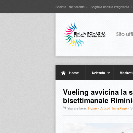
Società Trasparente
Segnala illeciti o irregolarità
Home
Azienda
Marketi
Vueling avvicina la 
bisettimanale Rimini
You are here:
Home
»
Articoli HomePage
»
V