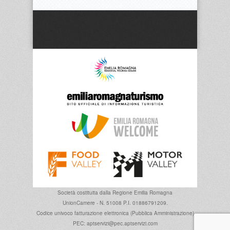
Società costituita dalla
Regione Emilia Romagna
UnionCamere - N. 51008 P.I. 01886791209.
Codice univoco fatturazione elettronica (Pubblica Amministrazione)
PEC: aptservizi@pec.aptservizi.com