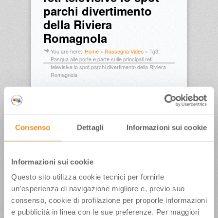
parchi divertimento
della Riviera
Romagnola
You are here:
Home
»
Rassegna Video
»
Tg3:
Pasqua alle porte e parte sulle principali reti
televisive lo spot parchi divertimento della Riviera
Romagnola
Pubblicato in data:
21 Marzo 2012
Consenso
Dettagli
Informazioni sui cookie
Tags
Acquario di Cattolica
Aquafan
Liviana 
Informazioni sui cookie
Zanetti
Maurizio 
Melucci
Mirabilandia
Oltremare
Rai
Questo sito utilizza cookie tecnici per fornirle
3
Spot Parchi
video
un’esperienza di navigazione migliore e, previo suo
consenso, cookie di profilazione per proporle informazioni
e pubblicità in linea con le sue preferenze. Per maggiori