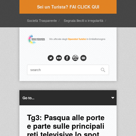
Sei un Turista? FAI CLICK QUI
Società Trasparente
Segnala illeciti o irregolarità
Timbrature
Webmail
Intranet
Intranet2
Go to...
Tg3: Pasqua alle porte
e parte sulle principali
reti televisive lo spot