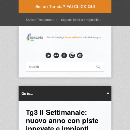
Sei un Turista? FAI CLICK QUI
Società Trasparente
Segnala illeciti o irregolarità
Timbrature
Webmail
Intranet
Intranet2
Go to...
Tg3 Il Settimanale:
nuovo anno con piste
innevate e impianti