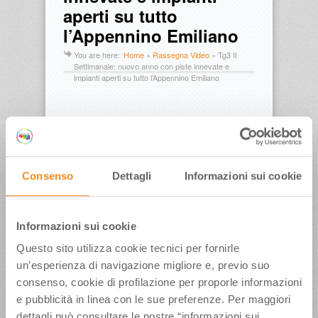
aperti su tutto
l’Appennino Emiliano
You are here:
Home
»
Rassegna Video
»
Tg3 Il
Settimanale: nuovo anno con piste innevate e
impianti aperti su tutto l’Appennino Emiliano
Pubblicato in data:
03 Gennaio 2012
Consenso
Dettagli
Informazioni sui cookie
Tags
ALBERTO TOMBA
Andrea 
Babbi
appennino emiliano
CORNO ALLE 
Informazioni sui cookie
SCALE
Luigi Quattrini
Marco 
Questo sito utilizza cookie tecnici per fornirle
Calvetti
Rai3
Sestola
video
un’esperienza di navigazione migliore e, previo suo
consenso, cookie di profilazione per proporle informazioni
e pubblicità in linea con le sue preferenze. Per maggiori
ULTIMI ARTICOLI
dettagli può consultare le nostre “informazioni sui