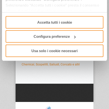
Venerdì 7 e sabato 8 agosto a”La Terrazza della
Selezionando “Accetta tutti i cookie” presta il consenso
Dolce Vita” Gelmini, Malpezzi, Di Domenico,
all’uso di tutti i tipi di cookie mentre può revocare il
Maradona Jr, Fabiani, Barolo, Notaro, Jay Lillo e i
Los Locos
consenso cliccando su “Usa solo i cookie necessari” e
Accetta tutti i cookie
saranno attivati i soli cookie tecnici necessari al corretto
CONTO ALLA ROVESCIA PER IL GRAN FINALE
DI FERRAGOSTO A CERVIA. SABATO 15
funzionamento del sito.
AGOSTO 2026 “SBARCO DEGLI AUTORI”
Configura preferenze
Notte di San Lorenzo in Emilia-Romagna tra
trekking in quota, Osservatori, Fuochi in spiaggia,
Parchi tematici, Cammini e Castelli
Usa solo i cookie necessari
Dal 4 al 6 agosto ospiti a “La Terrazza della Dolce
Vita” Friedman, Jebreal, Los Locos, Cambi, Rosa
Chemical, Scopelliti, Sallusti, Concato e altri