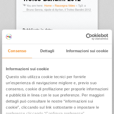
You are here:
Home
»
Rassegna Video
»
Tg3: a
Bruno Senna, nipote di Ayrton, il Trofeo Bandini 2012
Pubblicato in data:
17 Luglio 2012
Consenso
Dettagli
Informazioni sui cookie
Tags
Bruno Senna
motorvalley
Rai3
Trofeo 
Bandini Brisighella
video
Informazioni sui cookie
Questo sito utilizza cookie tecnici per fornirle
un’esperienza di navigazione migliore e, previo suo
ULTIMI ARTICOLI
consenso, cookie di profilazione per proporle informazioni
Weekend conclusivo per”La Terrazza della Dolce
e pubblicità in linea con le sue preferenze. Per maggiori
Vita”, con il Ministro del Turismo Mazzi, Iva
dettagli può consultare le nostre “informazioni sui
Zanicchi, l’Orchestra Fondazione Pavarotti e tanti
cookie”, cliccando sul link sottostante o impostare le
altri
preferenze cliccando “Configura preferenze”.