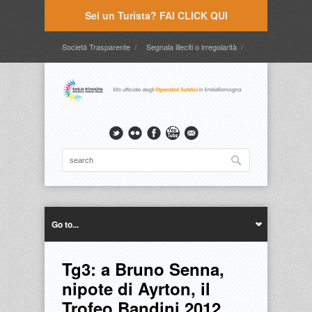
Sei un Turista? FAI CLICK QUI
Società Trasparente
Segnala illeciti o irregolarità
Timbrature
Webmail
Intranet
Intranet2
Go to...
Tg3: a Bruno Senna,
nipote di Ayrton, il
Trofeo Bandini 2012