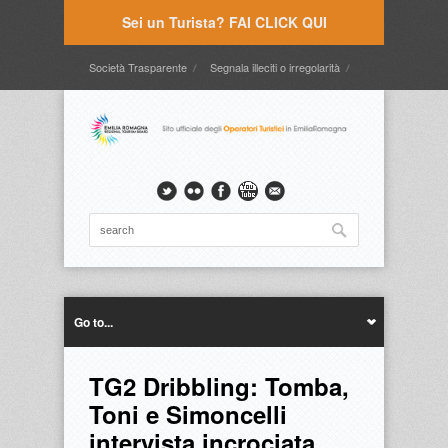
Sei un Turista? FAI CLICK QUI
Società Trasparente
Segnala illeciti o irregolarità
Timbrature
Webmail
Intranet
Intranet2
Go to...
TG2 Dribbling: Tomba,
Toni e Simoncelli
intervista incrociata