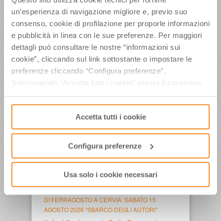
un’esperienza di navigazione migliore e, previo suo
consenso, cookie di profilazione per proporle informazioni
Tags
e pubblicità in linea con le sue preferenze. Per maggiori
ALBERTO TOMBA
Luca Toni
Marco 
dettagli può consultare le nostre “informazioni sui
Simoncelli
Rassegna Video
cookie”, cliccando sul link sottostante o impostare le
preferenze cliccando “Configura preferenze”.
Selezionando “Accetta tutti i cookie” presta il consenso
ULTIMI ARTICOLI
all’uso di tutti i tipi di cookie mentre può revocare il
Weekend conclusivo per”La Terrazza della Dolce
consenso cliccando su “Usa solo i cookie necessari” e
Vita”, con il Ministro del Turismo Mazzi, Iva
Accetta tutti i cookie
saranno attivati i soli cookie tecnici necessari al corretto
Zanicchi, l’Orchestra Fondazione Pavarotti e tanti
funzionamento del sito.
altri
Configura preferenze
Venerdì 7 e sabato 8 agosto a”La Terrazza della
Dolce Vita” Gelmini, Malpezzi, Di Domenico,
Maradona Jr, Fabiani, Barolo, Notaro, Jay Lillo e i
Usa solo i cookie necessari
Los Locos
CONTO ALLA ROVESCIA PER IL GRAN FINALE
DI FERRAGOSTO A CERVIA. SABATO 15
AGOSTO 2026 “SBARCO DEGLI AUTORI”