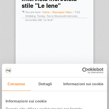
stile "Le Iene"
You are here:
Home
»
Rassegna Video
»
TG2
Dribbling: Tomba, Toni e Simoncelli intervista
incrociata stile "Le Iene"
TG2 Dribbling: Tomba, Toni e Simoncelli intervista
Consenso
Dettagli
Informazioni sui cookie
incrociata stile “Le Iene”
Pubblicato in data:
Informazioni sui cookie
21 Febbraio 2009
Questo sito utilizza cookie tecnici per fornirle