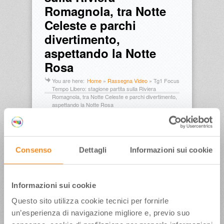
Romagnola, tra Notte
Celeste e parchi
divertimento,
aspettando la Notte
Rosa
You are here:
Home
»
Rassegna Video
»
Tg1 Focus
Tempo Libero: stagione partita sulla Riviera
Romagnola, tra Notte Celeste e parchi divertimento,
aspettando la Notte Rosa
Pubblicato in data:
18 Giugno 2012
Consenso
Dettagli
Informazioni sui cookie
Tags
Informazioni sui cookie
Andrea 
Babbi
campeggi
discoteche
Mirabilan
Questo sito utilizza cookie tecnici per fornirle
dia Divertical
Parchi 
un’esperienza di navigazione migliore e, previo suo
divertimento
rai1
riviera 