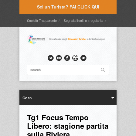
Sei un Turista? FAI CLICK QUI
Società Trasparente
Segnala illeciti o irregolarità
Timbrature
Webmail
Intranet
Intranet2
Go to...
Tg1 Focus Tempo
Libero: stagione partita
sulla Riviera