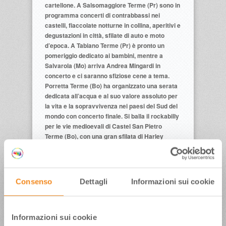
cartellone. A Salsomaggiore Terme (Pr) sono in
programma concerti di contrabbassi nei
castelli, fiaccolate notturne in collina, aperitivi e
degustazioni in città, sfilate di auto e moto
d’epoca. A Tabiano Terme (Pr) è pronto un
pomeriggio dedicato ai bambini, mentre a
Salvarola (Mo) arriva Andrea Mingardi in
concerto e ci saranno sfiziose cene a tema.
Porretta Terme (Bo) ha organizzato una serata
dedicata all’acqua e al suo valore assoluto per
la vita e la sopravvivenza nei paesi del Sud del
mondo con concerto finale. Si balla il rockabilly
per le vie medioevali di Castel San Pietro
Terme (Bo), con una gran sfilata di Harley
Davidson, Cadillac e auto americane e intanto
si gironzola fra le bancarelle del Mercatino
biologico e del miele.
I centri termali del Forlivese, immersi nelle
Consenso
Dettagli
Informazioni sui cookie
colline da Bertinoro a Castrocaro Terme fino a
Bagno di Romagna, riempiranno l’atmosfera
con le “Terme Magiche”, grazie a candele,
profumi, giocolieri, mangiafuoco,
Informazioni sui cookie