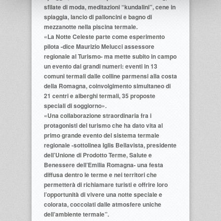
sfilate di moda, meditazioni “kundalini”, cene in
spiaggia, lancio di palloncini e bagno di
mezzanotte nella piscina termale.
«La Notte Celeste parte come esperimento
pilota -dice Maurizio Melucci assessore
regionale al Turismo- ma mette subito in campo
un evento dai grandi numeri: eventi in 13
comuni termali dalle colline parmensi alla costa
della Romagna, coinvolgimento simultaneo di
21 centri e alberghi termali, 35 proposte
speciali di soggiorno».
«Una collaborazione straordinaria fra i
protagonisti del turismo che ha dato vita al
primo grande evento del sistema termale
regionale -sottolinea Iglis Bellavista, presidente
dell’Unione di Prodotto Terme, Salute e
Benessere dell’Emilia Romagna- una festa
diffusa dentro le terme e nei territori che
permetterà di richiamare turisti e offrire loro
l’opportunità di vivere una notte speciale e
colorata, coccolati dalle atmosfere uniche
dell’ambiente termale”.