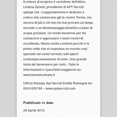
In attesa di scoprire il cartellone definitivo,
Liviana Zanetti, presidente di APT Servizi
spiega che «L’appuntamento è dedicato a
coloro che conoscono già le nostre Terme, ma
ancora di più a chi non ha mai provato un fango
termale o un idromassaggio benefico a base di
acque preziose. Un modo insomma per far
conoscere e apprezzare i nostri centri di
eccellenza. Siamo molto contenti perché è la
prima volta che si organizza un evento così
speciale nei centri termali, tutti aperti
contemporaneamente di notte. Una grande
festa del benessere per tutti». Tutte le
informazioni e i pacchetti soggiorno su:
www.lanotteceleste.it
Ufficio Stampa Apt Servizi Emilia Romagna tel.
0541/430190 – www.aptservizi.com
Pubblicato in data:
26 Aprile 2012