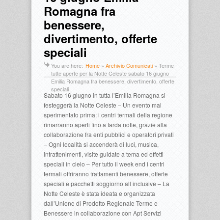
Romagna fra
benessere,
divertimento, offerte
speciali
You are here:
Home
»
Archivio Comunicati
»
Terme
tutte aperte per la Notte Celeste sabato 16 giugno
Emilia Romagna fra benessere, divertimento, offerte
speciali
Sabato 16 giugno in tutta l’Emilia Romagna si
festeggerà la Notte Celeste – Un evento mai
sperimentato prima: i centri termali della regione
rimarranno aperti fino a tarda notte, grazie alla
collaborazione fra enti pubblici e operatori privati
– Ogni località si accenderà di luci, musica,
intrattenimenti, visite guidate a tema ed effetti
speciali in cielo – Per tutto il week end i centri
termali offriranno trattamenti benessere, offerte
speciali e pacchetti soggiorno all inclusive – La
Notte Celeste è stata ideata e organizzata
dall’Unione di Prodotto Regionale Terme e
Benessere in collaborazione con Apt Servizi