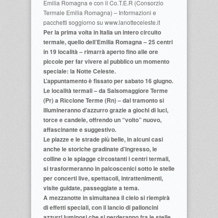
Emilia Romagna e con il Co.T.E.R (Consorzio
Termale Emilia Romagna) – Informazioni e
pacchetti soggiorno su www.lanotteceleste.it
Per la prima volta in Italia un intero circuito
termale, quello dell’Emilia Romagna – 25 centri
in 19 località – rimarrà aperto fino alle ore
piccole per far vivere al pubblico un momento
speciale: la Notte Celeste.
L’appuntamento è fissato per sabato 16 giugno.
Le località termali – da Salsomaggiore Terme
(Pr) a Riccione Terme (Rn) – dal tramonto si
illumineranno d’azzurro grazie a giochi di luci,
torce e candele, offrendo un “volto” nuovo,
affascinante e suggestivo.
Le piazze e le strade più belle, in alcuni casi
anche le storiche gradinate d’ingresso, le
colline o le spiagge circostanti i centri termali,
si trasformeranno in palcoscenici sotto le stelle
per concerti live, spettacoli, intrattenimenti,
visite guidate, passeggiate a tema.
A mezzanotte in simultanea il cielo si riempirà
di effetti speciali, con il lancio di palloncini
azzurri luminosi che si perderanno fra le stelle.