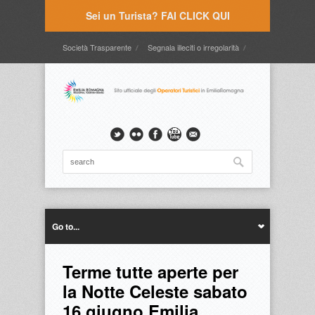
Sei un Turista? FAI CLICK QUI
Società Trasparente
Segnala illeciti o irregolarità
Timbrature
Webmail
Intranet
Intranet2
Go to...
Terme tutte aperte per
la Notte Celeste sabato
16 giugno Emilia