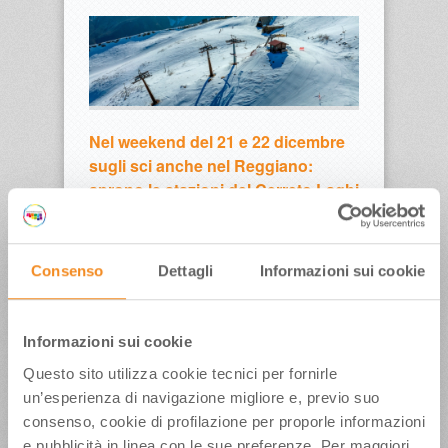
Nel weekend del 21 e 22 dicembre
sugli sci anche nel Reggiano:
aprono le stazioni del Cerreto Laghi
e Alpe di Cusna
Al via la stagione sciistica 2024-2025 questo fine
settimana (21 e 22 dicembre) per altre 2 località
Consenso
Dettagli
Informazioni sui cookie
invernali dell’Appennino dell’Emilia Romagna –
Con un manto nevoso tra i 50 e i 60 cm di neve
fresca si scia nel comprensorio di Cerreto Laghi
Informazioni sui cookie
(RE) e nella stazione di Alpe di Cusna Febbio
(RE) – Per conoscere in tempo reale la…
read
Questo sito utilizza cookie tecnici per fornirle
more →
un’esperienza di navigazione migliore e, previo suo
consenso, cookie di profilazione per proporle informazioni
e pubblicità in linea con le sue preferenze. Per maggiori