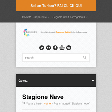
Sei un Turista? FAI CLICK QUI
Società Trasparente
Segnala illeciti o irregolarità
Timbrature
Webmail
Intranet
Intranet2
Go to...
Stagione Neve
You are here:
Home
»
Posts tagged "Stagione neve"