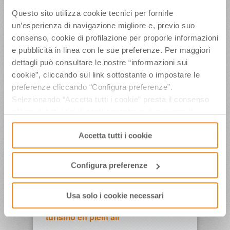
portocanale di Cesenatico
Questo sito utilizza cookie tecnici per fornirle
un’esperienza di navigazione migliore e, previo suo
consenso, cookie di profilazione per proporle informazioni
Tg1 Tempo Libero: a Skipass tante
e pubblicità in linea con le sue preferenze. Per maggiori
idee convenienti per non rinunciare
dettagli può consultare le nostre “informazioni sui
alle vacanze sulla neve
cookie”, cliccando sul link sottostante o impostare le
preferenze cliccando “Configura preferenze”.
Selezionando “Accetta tutti i cookie” presta il consenso
all’uso di tutti i tipi di cookie mentre può revocare il
Tg1: al Salone degli Sport Invernali
consenso cliccando su “Usa solo i cookie necessari” e
di Modena tutte le novita’ della
Accetta tutti i cookie
saranno attivati i soli cookie tecnici necessari al corretto
stagione sciistica
funzionamento del sito.
Configura preferenze
Tg1 Focus Tempo Libero: dal TTG
Usa solo i cookie necessari
di Rimini segnali positivi per il
turismo en plein air