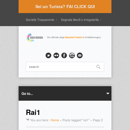
Sei un Turista? FAI CLICK QUI
Società Trasparente
Segnala illeciti o irregolarità
Timbrature
Webmail
Intranet
Intranet2
Go to...
Rai1
You are here:
Home
»
Posts tagged "rai1"
» Page 2