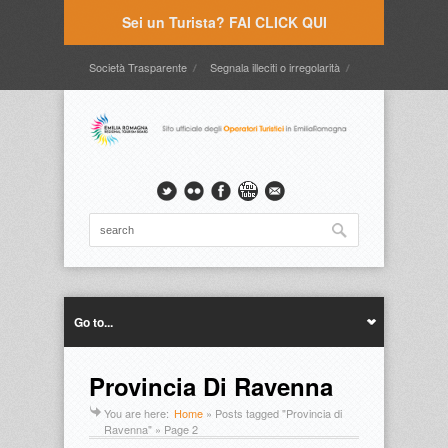
Sei un Turista? FAI CLICK QUI
Società Trasparente
Segnala illeciti o irregolarità
Timbrature
Webmail
Intranet
Intranet2
Go to...
Provincia Di Ravenna
You are here:
Home
»
Posts tagged "Provincia di
Ravenna"
» Page 2