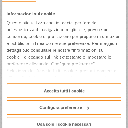
A Milano Marittima Premio 5 stelle
al giornalismo a Mazza, Ferrario,
Informazioni sui cookie
Belpietro – Tg3 regionale
Questo sito utilizza cookie tecnici per fornirle
un’esperienza di navigazione migliore e, previo suo
consenso, cookie di profilazione per proporle informazioni
Ponte del 25 aprile in Riviera, tra la
e pubblicità in linea con le sue preferenze. Per maggiori
moda più nuova a Riccione e le
dettagli può consultare le nostre “informazioni sui
migliori firme del giornalismo
cookie”, cliccando sul link sottostante o impostare le
italiano a Milano Marittima – Tg3
preferenze cliccando “Configura preferenze”.
regionale
Selezionando “Accetta tutti i cookie” presta il consenso
all’uso di tutti i tipi di cookie mentre può revocare il
consenso cliccando su “Usa solo i cookie necessari” e
Accetta tutti i cookie
saranno attivati i soli cookie tecnici necessari al corretto
23 marzo – Ravenna e i suoi
funzionamento del sito.
mosaici antidoto alla Pasqua di
pioggia – TGR
Configura preferenze
Usa solo i cookie necessari