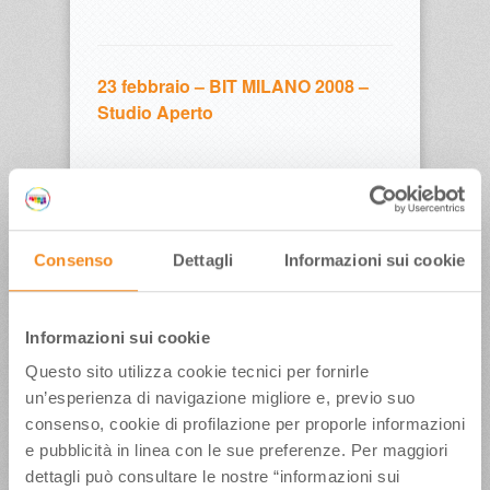
23 febbraio – BIT MILANO 2008 –
Studio Aperto
9 Dicembre – Produzione Mele in
Romagna – RAI1 Linea Verde
Consenso
Dettagli
Informazioni sui cookie
3 Dicembre – Tradizione del Maiale
Informazioni sui cookie
in E-R – TG2 Costume e Società
Questo sito utilizza cookie tecnici per fornirle
un’esperienza di navigazione migliore e, previo suo
consenso, cookie di profilazione per proporle informazioni
e pubblicità in linea con le sue preferenze. Per maggiori
2 Dicembre – La preparazione della
dettagli può consultare le nostre “informazioni sui
Sfoglia – RAI1 Linea Verde