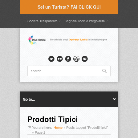
Sei un Turista? FAI CLICK QUI
Società Trasparente
Segnala illeciti o irregolarità
Timbrature
Webmail
Intranet
Intranet2
Go to...
Prodotti Tipici
You are here:
Home
»
Posts tagged "Prodotti tipici"
» Page 2