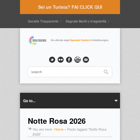
Sei un Turista? FAI CLICK QUI
Società Trasparente
Segnala illeciti o irregolarità
Timbrature
Webmail
Intranet
Intranet2
Go to...
Notte Rosa 2026
You are here:
Home
»
Posts tagged "Notte Rosa
2026"