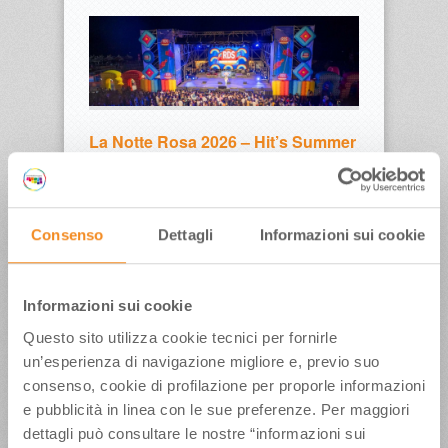
La Notte Rosa 2026 – Hit’s Summer
Dai Nomadi e J-Ax a Jerry Calà, da Dargen
D’Amico a Fred De Palma, passando per Nina
Zilli, Paul Kalkbrenner, Ditonellapiaga, Samurai
Jay, Petra Magoni, Venerus, Aka7even, LDA,
Consenso
Dettagli
Informazioni sui cookie
Moka Club, Pranvera Balkan A Rimini spazio alla
grande musica dell’RDS Summer Festival, a
Riccione RTL 102.5 Da non perdere gli
Informazioni sui cookie
appuntamenti con le albe in rosa e il grande
spettacolo pirotecnico che…
read more →
Questo sito utilizza cookie tecnici per fornirle
un’esperienza di navigazione migliore e, previo suo
consenso, cookie di profilazione per proporle informazioni
e pubblicità in linea con le sue preferenze. Per maggiori
ULTIMI ARTICOLI
dettagli può consultare le nostre “informazioni sui