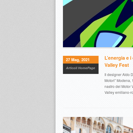
L’energia e i
27 Mag, 2021
Valley Fest
Articoli HomePage
Il designer Aldo D
Motori” Modena, 1
nastro del Motor V
Valley emiliano-