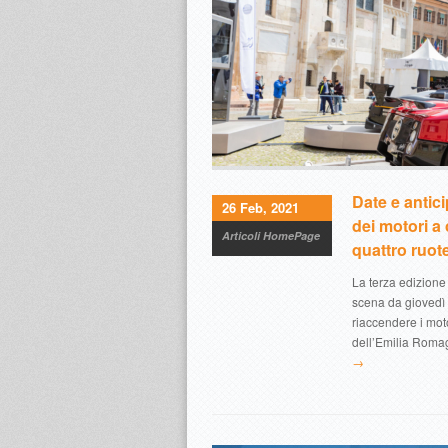
Date e antici
26 Feb, 2021
dei motori a 
Articoli HomePage
quattro ruot
La terza edizione 
scena da giovedì 
riaccendere i moto
dell’Emilia Roma
→