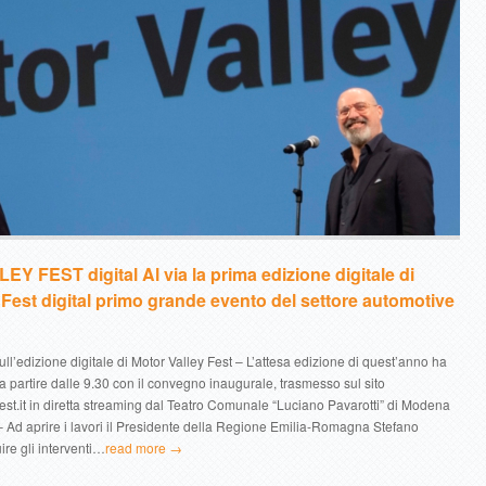
 FEST digital Al via la prima edizione digitale di
 Fest digital primo grande evento del settore automotive
 sull’edizione digitale di Motor Valley Fest – L’attesa edizione di quest’anno ha
 a partire dalle 9.30 con il convegno inaugurale, trasmesso sul sito
st.it in diretta streaming dal Teatro Comunale “Luciano Pavarotti” di Modena
Ad aprire i lavori il Presidente della Regione Emilia-Romagna Stefano
ire gli interventi…
read more →