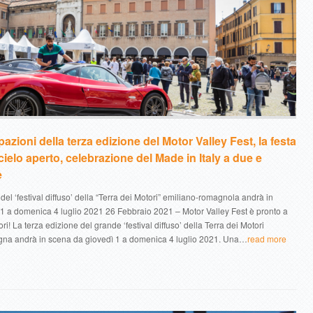
pazioni della terza edizione del Motor Valley Fest, la festa
cielo aperto, celebrazione del Made in Italy a due e
e
del ‘festival diffuso’ della “Terra dei Motori” emiliano-romagnola andrà in
1 a domenica 4 luglio 2021 26 Febbraio 2021 – Motor Valley Fest è pronto a
ri! La terza edizione del grande ‘festival diffuso’ della Terra dei Motori
gna andrà in scena da giovedì 1 a domenica 4 luglio 2021. Una…
read more