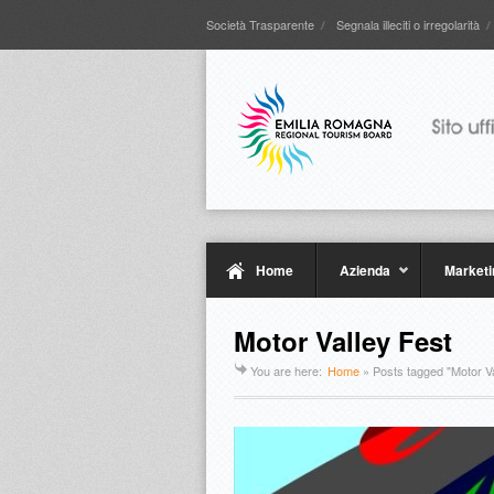
Società Trasparente
Segnala illeciti o irregolarità
Home
Azienda
Marketi
Motor Valley Fest
You are here:
Home
»
Posts tagged "Motor Va