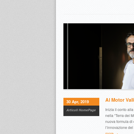
Al Motor Val
30 Apr, 2019
Inizia il conto all
Articoli HomePage
nella “Terra dei
nuova formula di 
l’innovazione del 
more →