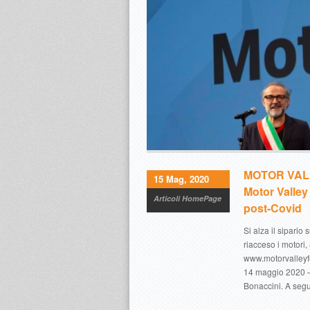
MOTOR VALLEY
15 Mag, 2020
Motor Valley
Articoli HomePage
post-Covid
Si alza il sipario
riacceso i motori,
www.motorvalleyfe
14 maggio 2020 – 
Bonaccini. A segu