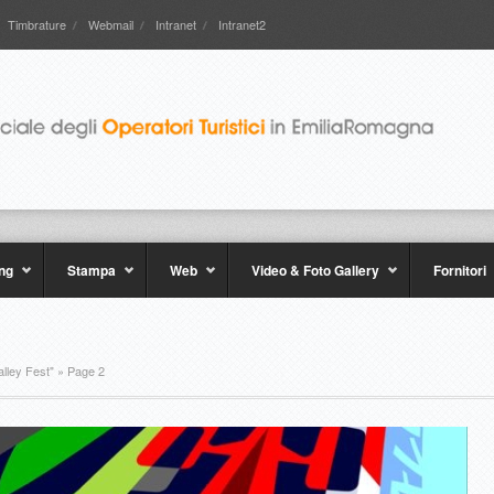
Timbrature
Webmail
Intranet
Intranet2
ng
Stampa
Web
Video & Foto Gallery
Fornitori
lley Fest"
» Page 2