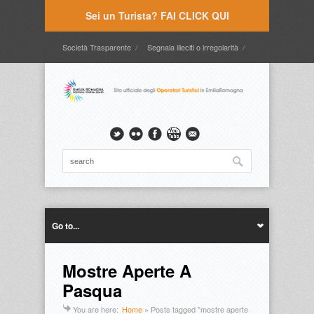
Sei un Turista? FAI CLICK QUI
Società Trasparente
Segnala illeciti o irregolarità
Timbrature
Webmail
Intranet
Intranet2
Go to...
Mostre Aperte A
Pasqua
You are here:
Home
»
Posts tagged "mostre aperte