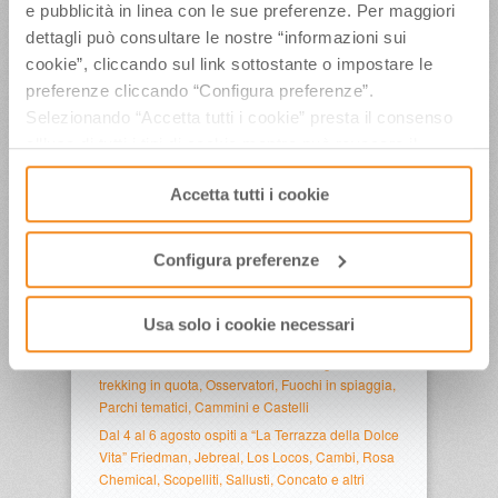
e pubblicità in linea con le sue preferenze. Per maggiori
dettagli può consultare le nostre “informazioni sui
ULTIMI ARTICOLI
cookie”, cliccando sul link sottostante o impostare le
preferenze cliccando “Configura preferenze”.
Weekend conclusivo per”La Terrazza della Dolce
Selezionando “Accetta tutti i cookie” presta il consenso
Vita”, con il Ministro del Turismo Mazzi, Iva
all’uso di tutti i tipi di cookie mentre può revocare il
Zanicchi, l’Orchestra Fondazione Pavarotti e tanti
altri
consenso cliccando su “Usa solo i cookie necessari” e
Accetta tutti i cookie
Venerdì 7 e sabato 8 agosto a”La Terrazza della
saranno attivati i soli cookie tecnici necessari al corretto
Dolce Vita” Gelmini, Malpezzi, Di Domenico,
funzionamento del sito.
Maradona Jr, Fabiani, Barolo, Notaro, Jay Lillo e i
Configura preferenze
Los Locos
CONTO ALLA ROVESCIA PER IL GRAN FINALE
DI FERRAGOSTO A CERVIA. SABATO 15
Usa solo i cookie necessari
AGOSTO 2026 “SBARCO DEGLI AUTORI”
Notte di San Lorenzo in Emilia-Romagna tra
trekking in quota, Osservatori, Fuochi in spiaggia,
Parchi tematici, Cammini e Castelli
Dal 4 al 6 agosto ospiti a “La Terrazza della Dolce
Vita” Friedman, Jebreal, Los Locos, Cambi, Rosa
Chemical, Scopelliti, Sallusti, Concato e altri