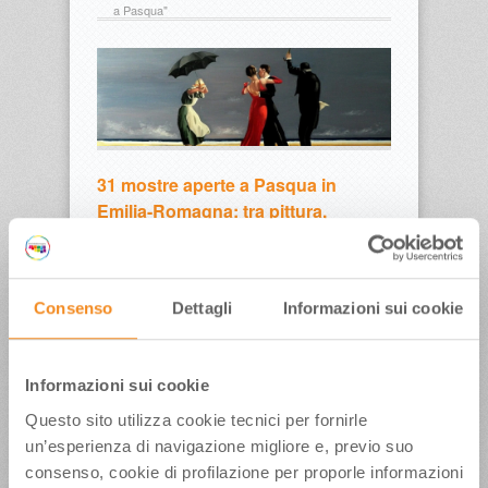
a Pasqua"
31 mostre aperte a Pasqua in
Emilia-Romagna: tra pittura,
scultura e fotografia
Sono 31 le mostre da non perdere per una
Pasqua all’insegna dell’arte in Emilia-Romagna –
Consenso
Dettagli
Informazioni sui cookie
Le splendide Città d’Arte della regione
propongono grandi mostre aperte domenica 20
e lunedì 21 aprile, per tutti gli appassionati:
dall’arte antica al contemporaneo passando
Informazioni sui cookie
attraverso il Simbolismo, le avanguardie, l’arte
Questo sito utilizza cookie tecnici per fornirle
ironica, il fumetto, la grande fotografia – Fattori a
un’esperienza di navigazione migliore e, previo suo
Piacenza, il Simbolismo a Parma,…
read more →
consenso, cookie di profilazione per proporle informazioni