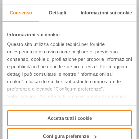
dall’8 all’11 luglio per un workshop e due
educational tour dedicati a città d’arte-Terre
Consenso
Dettagli
Informazioni sui cookie
Verdiane-enogastronomia e all’offerta turistica
balneare – L’iniziativa è promossa da Apt Servizi
in collaborazione con le Unioni di Prodotto Città
d’Arte e Costa – Dal 9 all’11 luglio reportage di
Informazioni sui cookie
una giornalista tedesca dedicato alla Bologna
Questo sito utilizza cookie tecnici per fornirle
sotterranea
un’esperienza di navigazione migliore e, previo suo
consenso, cookie di profilazione per proporle informazioni
e pubblicità in linea con le sue preferenze. Per maggiori
Stampa tedesca alla scoperta di
dettagli può consultare le nostre “informazioni sui
Fellini, Rimini e dintorni, San Leo,
cookie”, cliccando sul link sottostante o impostare le
enogastronomia
preferenze cliccando “Configura preferenze”.
Selezionando “Accetta tutti i cookie” presta il consenso
Giornalisti e troupe televisive tedesche in maggio
in Emilia Romagna per reportage dedicati alla
all’uso di tutti i tipi di cookie mentre può revocare il
Rimini sconosciuta, a San Leo e ai nuovi comuni
consenso cliccando su “Usa solo i cookie necessari” e
della regione, alle vacanze per famiglie, a tour
Accetta tutti i cookie
saranno attivati i soli cookie tecnici necessari al corretto
dedicati all’enogastronomia
funzionamento del sito.
Configura preferenze