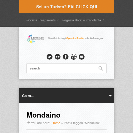
Sei un Turista? FAI CLICK QUI
Società Trasparente
Segnala illeciti o irregolarità
Timbrature
Webmail
Intranet
Intranet2
Go to...
Mondaino
You are here:
Home
»
Posts tagged "Mondaino"