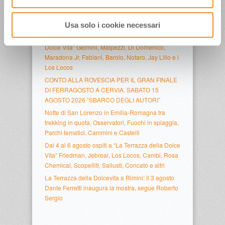
ULTIMI ARTICOLI
Usa solo i cookie necessari
Venerdì 7 e sabato 8 agosto a”La Terrazza della
Dolce Vita” Gelmini, Malpezzi, Di Domenico,
Maradona Jr, Fabiani, Barolo, Notaro, Jay Lillo e i
Los Locos
CONTO ALLA ROVESCIA PER IL GRAN FINALE
DI FERRAGOSTO A CERVIA. SABATO 15
AGOSTO 2026 “SBARCO DEGLI AUTORI”
Notte di San Lorenzo in Emilia-Romagna tra
trekking in quota, Osservatori, Fuochi in spiaggia,
Parchi tematici, Cammini e Castelli
Dal 4 al 6 agosto ospiti a “La Terrazza della Dolce
Vita” Friedman, Jebreal, Los Locos, Cambi, Rosa
Chemical, Scopelliti, Sallusti, Concato e altri
La Terrazza della Dolcevita a Rimini: il 3 agosto
Dante Ferretti inaugura la mostra, segue Roberto
Sergio