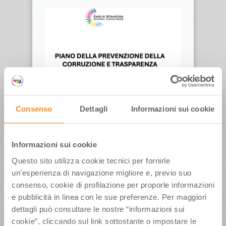
PTPCT 2025-2027
Consenso
Dettagli
Informazioni sui cookie
In questa pagina troverete il Piano di
Prevenzione della Corruzione e Trasparenza
2025-2027 approvato dal CDA di Apt Servizi srl in
data 29 gennaio 2025 Scarica il Piano
Informazioni sui cookie
Questo sito utilizza cookie tecnici per fornirle
un’esperienza di navigazione migliore e, previo suo
ULTIMI ARTICOLI
consenso, cookie di profilazione per proporle informazioni
e pubblicità in linea con le sue preferenze. Per maggiori
Weekend conclusivo per”La Terrazza della Dolce
dettagli può consultare le nostre “informazioni sui
Vita”, con il Ministro del Turismo Mazzi, Iva
cookie”, cliccando sul link sottostante o impostare le
Zanicchi, l’Orchestra Fondazione Pavarotti e tanti