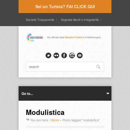
Sei un Turista? FAI CLICK QUI
Società Trasparente
Segnala illeciti o irregolarità
Timbrature
Webmail
Intranet
Intranet2
Go to...
Modulistica
You are here:
Home
»
Posts tagged "modulistica"