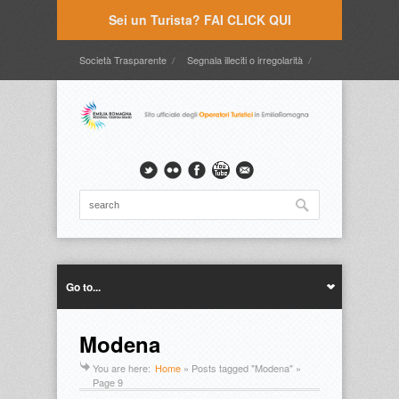
Sei un Turista? FAI CLICK QUI
Società Trasparente
Segnala illeciti o irregolarità
Timbrature
Webmail
Intranet
Intranet2
Go to...
Modena
You are here:
Home
»
Posts tagged "Modena"
»
Page 9