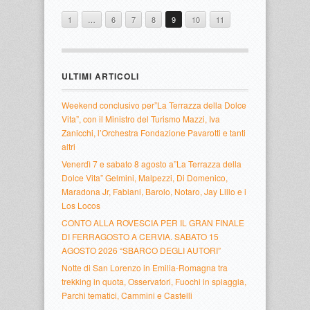
1
…
6
7
8
9
10
11
ULTIMI ARTICOLI
Weekend conclusivo per”La Terrazza della Dolce
Vita”, con il Ministro del Turismo Mazzi, Iva
Zanicchi, l’Orchestra Fondazione Pavarotti e tanti
altri
Venerdì 7 e sabato 8 agosto a”La Terrazza della
Dolce Vita” Gelmini, Malpezzi, Di Domenico,
Maradona Jr, Fabiani, Barolo, Notaro, Jay Lillo e i
Los Locos
CONTO ALLA ROVESCIA PER IL GRAN FINALE
DI FERRAGOSTO A CERVIA. SABATO 15
AGOSTO 2026 “SBARCO DEGLI AUTORI”
Notte di San Lorenzo in Emilia-Romagna tra
trekking in quota, Osservatori, Fuochi in spiaggia,
Parchi tematici, Cammini e Castelli