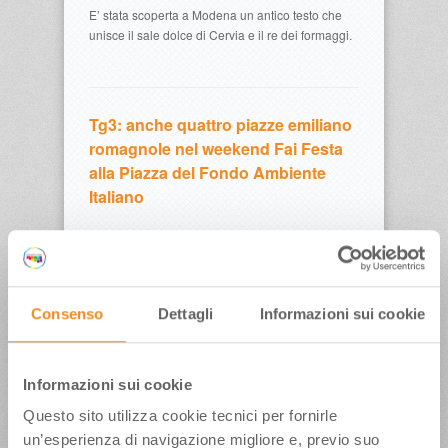
E’ stata scoperta a Modena un antico testo che
unisce il sale dolce di Cervia e il re dei formaggi.
Tg3: anche quattro piazze emiliano
romagnole nel weekend Fai Festa
alla Piazza del Fondo Ambiente
Italiano
Tg3: a Modena fino a fine ottobre la
Maison Gattinoni espone gli abiti
Consenso
Dettagli
Informazioni sui cookie
delle star
Informazioni sui cookie
Questo sito utilizza cookie tecnici per fornirle
Food lover’s tour of Emilia
un’esperienza di navigazione migliore e, previo suo