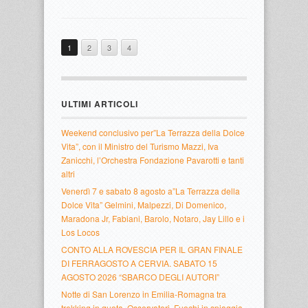
1
2
3
4
ULTIMI ARTICOLI
Weekend conclusivo per”La Terrazza della Dolce
Vita”, con il Ministro del Turismo Mazzi, Iva
Zanicchi, l’Orchestra Fondazione Pavarotti e tanti
altri
Venerdì 7 e sabato 8 agosto a”La Terrazza della
Dolce Vita” Gelmini, Malpezzi, Di Domenico,
Maradona Jr, Fabiani, Barolo, Notaro, Jay Lillo e i
Los Locos
CONTO ALLA ROVESCIA PER IL GRAN FINALE
DI FERRAGOSTO A CERVIA. SABATO 15
AGOSTO 2026 “SBARCO DEGLI AUTORI”
Notte di San Lorenzo in Emilia-Romagna tra
trekking in quota, Osservatori, Fuochi in spiaggia,