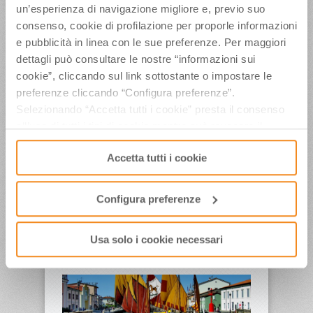
Sei giornalisti da Germania e
un’esperienza di navigazione migliore e, previo suo
Polonia salpano con “Cesenatico
consenso, cookie di profilazione per proporle informazioni
in Vela” alla scoperta delle
e pubblicità in linea con le sue preferenze. Per maggiori
tradizioni e dell’identità del borgo
dettagli può consultare le nostre “informazioni sui
marinaro
cookie”, cliccando sul link sottostante o impostare le
Dal 2 al 5 maggio Cesenatico accoglierà 6
preferenze cliccando “Configura preferenze”.
reporter di rinomate testate internazionali, invitati
Selezionando “Accetta tutti i cookie” presta il consenso
da Apt Servizi Emilia-Romagna, per promuovere
all’uso di tutti i tipi di cookie mentre può revocare il
la sua tradizione marinara e sportiva con la
consenso cliccando su “Usa solo i cookie necessari” e
regata turistica “Cesenatico in Vela”, realizzata in
Accetta tutti i cookie
saranno attivati i soli cookie tecnici necessari al corretto
collaborazione con l’Associazione Albergatori e il
Circolo Vela Cesenatico, con il patrocinio del
funzionamento del sito.
Comune di Cesenatico e dell’ente di promozione
Configura preferenze
turistica regionale –Presenti i reporter…
read
more →
Usa solo i cookie necessari