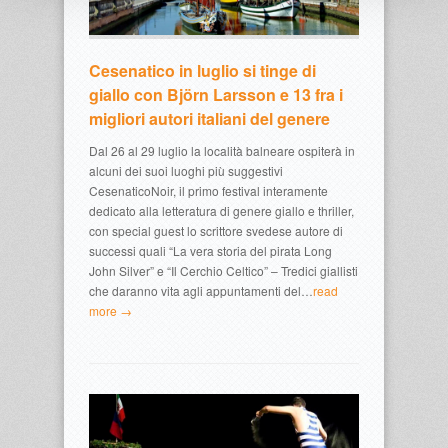
Cesenatico in luglio si tinge di
giallo con Björn Larsson e 13 fra i
migliori autori italiani del genere
Dal 26 al 29 luglio la località balneare ospiterà in
alcuni dei suoi luoghi più suggestivi
CesenaticoNoir, il primo festival interamente
dedicato alla letteratura di genere giallo e thriller,
con special guest lo scrittore svedese autore di
successi quali “La vera storia del pirata Long
John Silver” e “Il Cerchio Celtico” – Tredici giallisti
che daranno vita agli appuntamenti del…
read
more →