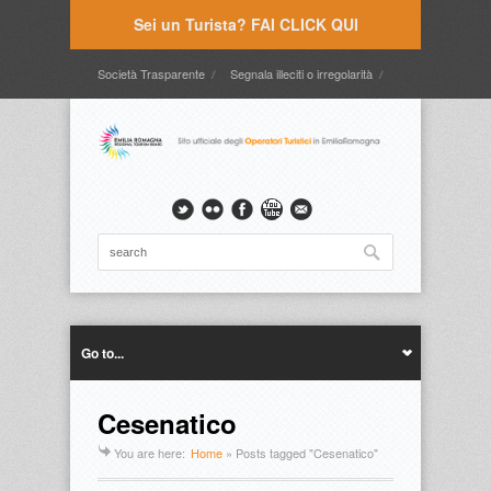
Sei un Turista? FAI CLICK QUI
Società Trasparente
Segnala illeciti o irregolarità
Timbrature
Webmail
Intranet
Intranet2
Go to...
Cesenatico
You are here:
Home
»
Posts tagged "Cesenatico"