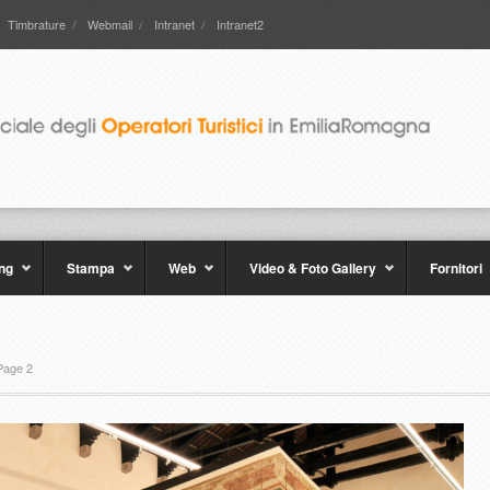
Timbrature
Webmail
Intranet
Intranet2
ng
Stampa
Web
Video & Foto Gallery
Fornitori
Page 2