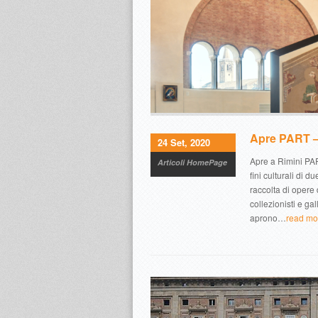
Apre PART – 
24 Set, 2020
Apre a Rimini PAR
Articoli HomePage
fini culturali di d
raccolta di opere
collezionisti e ga
aprono…
read m