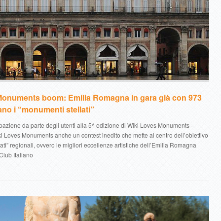
Monuments boom: Emilia Romagna in gara già con 973
ano i “monumenti stellati”
pazione da parte degli utenti alla 5^ edizione di Wiki Loves Monuments -
ki Loves Monuments anche un contest inedito che mette al centro dell’obiettivo
ati” regionali, ovvero le migliori eccellenze artistiche dell’Emilia Romagna
lub Italiano