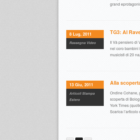
grand eprotagonis
TG3: Al Rave
8 Lug, 2011
Il Và pensiero di 
Rassegna Video
nel coro bambini 
musicisti di 20 na
Alla scopert
13 Giu, 2011
Ondine Cohane, gi
Articoli Stampa
scoperta di Bolog
Estero
York Times (quot
Scarica l’articolo