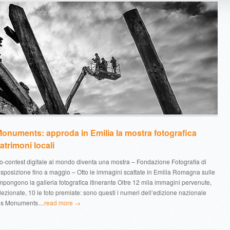
onuments: approda in Emilia la mostra fotografica
atrimoni locali
to-contest digitale al mondo diventa una mostra – Fondazione Fotografia di
sposizione fino a maggio – Otto le immagini scattate in Emilia Romagna sulle
pongono la galleria fotografica itinerante Oltre 12 mila immagini pervenute,
elezionate, 10 le foto premiate: sono questi i numeri dell’edizione nazionale
ves Monuments…
read more →