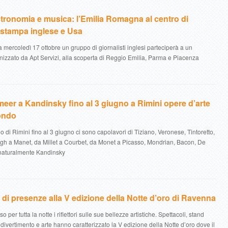
tronomia e musica: l’Emilia Romagna al centro di
 stampa inglese e Usa
mercoledì 17 ottobre un gruppo di giornalisti inglesi parteciperà a un
nizzato da Apt Servizi, alla scoperta di Reggio Emilia, Parma e Piacenza
eer a Kandinsky fino al 3 giugno a Rimini opere d’arte
mondo
 di Rimini fino al 3 giugno ci sono capolavori di Tiziano, Veronese, Tintoretto,
gh a Manet, da Millet a Courbet, da Monet a Picasso, Mondrian, Bacon, De
 naturalmente Kandinsky
di presenze alla V edizione della Notte d’oro di Ravenna
per tutta la notte i riflettori sulle sue bellezze artistiche. Spettacoli, stand
divertimento e arte hanno caratterizzato la V edizione della Notte d’oro dove il