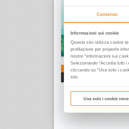
Consenso
Informazioni sui cookie
Questo sito utilizza cookie t
profilazione per proporle info
nostre “informazioni sui cook
Selezionando “Accetta tutti i 
Wellness Wee
20 Apr, 2016
cliccando su “Usa solo i cook
Romagna della
sito.
Articoli HomePage
Il movimento all’
eventi in calendar
per i più allenati
Usa solo i cookie nece
seguito comprese, 
giornata detoxing