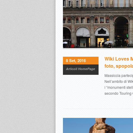
Wiki Loves 
8 Set, 2016
foto, spopol
Articoli HomePage
Massiccia parteci
Nell’ambito di Wi
i “monumenti stell
secondo Touring C