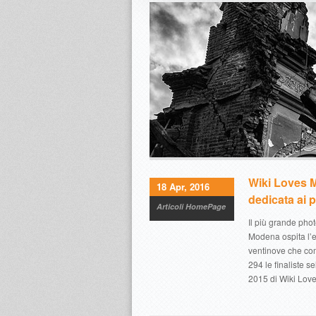
Wiki Loves M
18 Apr, 2016
dedicata ai p
Articoli HomePage
Il più grande pho
Modena ospita l’e
ventinove che com
294 le finaliste s
2015 di Wiki Lo