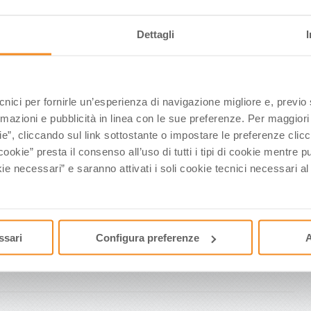
Dettagli
ecnici per fornirle un’esperienza di navigazione migliore e, previ
rmazioni e pubblicità in linea con le sue preferenze. Per maggiori
ie”, cliccando sul link sottostante o impostare le preferenze cli
cookie” presta il consenso all’uso di tutti i tipi di cookie mentre
k: un pieno di benessere nella Wellness Valley, la
ie necessari” e saranno attivati i soli cookie tecnici necessari a
 felicità e del sorriso
aria aperta è protagonista in Romagna dal 20 al 29 Maggio – Oltre 300 gli
io nella Wellness Valley, dalla costa all’entroterra – Competizioni agonistiche
 ma anche tanta attività fisica alla portata di tutti, neo mamme con passeggino a
ssari
Configura preferenze
A
a diretto contatto con la natura e con l’arte – E per recuperare l’energia a fine
 in formula open alle Terme e buon cibo sano a tavola