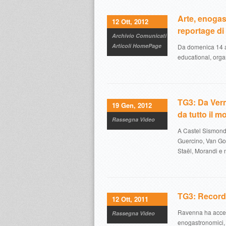
Arte, enogas
12 Ott, 2012
reportage di
Archivio Comunicati
Articoli HomePage
Da domenica 14 a 
educational, orga
TG3: Da Verm
19 Gen, 2012
da tutto il 
Rassegna Video
A Castel Sismondo
Guercino, Van Go
Staël, Morandi e
TG3: Record 
12 Ott, 2011
Ravenna ha acceso 
Rassegna Video
enogastronomici, 