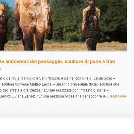
zze ambientali del paesaggio: sculture di pane a San
e
erto dal 30 al 31 luglio a San Paolo in Alpe nel comune di Santa Sofia –
 scultore forlivese Matteo Lucca – Saranno presentate dodici sculture che
po dell’artista a grandezza naturale realizzate con impasto di pane – Il
 Servizi Liviana Zanetti: “E’ una preziosa occasione per scoprire le…
read more