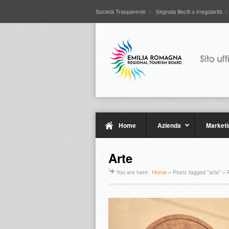
Società Trasparente
Segnala illeciti o irregolarità
Home
Azienda
Marketi
Arte
You are here:
Home
»
Posts tagged "arte"
» 