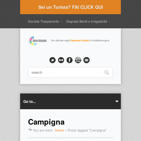
Sei un Turista? FAI CLICK QUI
Società Trasparente
Segnala illeciti o irregolarità
Timbrature
Webmail
Intranet
Intranet2
Go to...
Campigna
You are here:
Home
»
Posts tagged "Campigna"