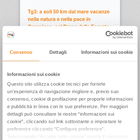
Tg3: a soli 50 km dal mare vacanze
nella natura e nella pace in
Campigna, nel Parco delle Foreste
Casentinesi
Consenso
Dettagli
Informazioni sui cookie
Tg3: Campigna e Parco delle
Foreste Casentinesi, da vivere a
Informazioni sui cookie
cavallo, con le ciaspole e su gli sci
Questo sito utilizza cookie tecnici per fornirle
un’esperienza di navigazione migliore e, previo suo
consenso, cookie di profilazione per proporle informazioni
Tg3: nel Parco delle Foreste
e pubblicità in linea con le sue preferenze. Per maggiori
Casentinesi natura a 360 gradi
dettagli può consultare le nostre “informazioni sui
cookie”, cliccando sul link sottostante o impostare le
preferenze cliccando “Configura preferenze”.
Selezionando “Accetta tutti i cookie” presta il consenso