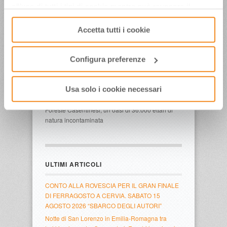
Tg3: diretta da Campigna, tra
all’uso di tutti i tipi di cookie mentre può revocare il
ciaspolate e sci di fondo
consenso cliccando su “Usa solo i cookie necessari” e
Accetta tutti i cookie
saranno attivati i soli cookie tecnici necessari al corretto
funzionamento del sito.
Tg3: Campigna e Foreste
Configura preferenze
Casentinesi, 36mila ettari di natura
incontaminata
Usa solo i cookie necessari
Campigna e versante romagnolo del Parco delle
Foreste Casentinesi, un’oasi di 36.000 ettari di
natura incontaminata
ULTIMI ARTICOLI
CONTO ALLA ROVESCIA PER IL GRAN FINALE
DI FERRAGOSTO A CERVIA. SABATO 15
AGOSTO 2026 “SBARCO DEGLI AUTORI”
Notte di San Lorenzo in Emilia-Romagna tra