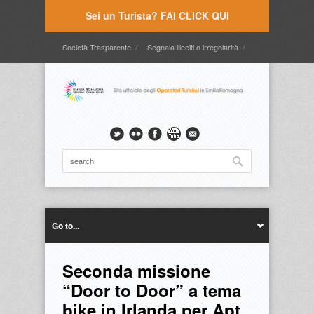
Sei un Turista? FAI CLICK QUI
Società Trasparente
Segnala illeciti o irregolarità
Timbrature
Webmail
Intranet
Intranet2
Go to...
Seconda missione
“Door to Door” a tema
bike in Irlanda per Apt