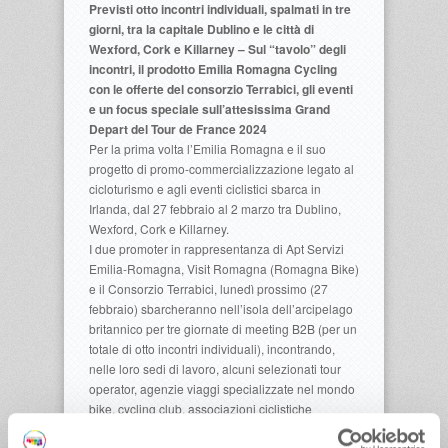
Previsti otto incontri individuali, spalmati in tre
giorni, tra la capitale Dublino e le città di
Wexford, Cork e Killarney – Sul “tavolo” degli
incontri, il prodotto Emilia Romagna Cycling
con le offerte del consorzio Terrabici, gli eventi
e un focus speciale sull’attesissima Grand
Depart del Tour de France 2024
Per la prima volta l’Emilia Romagna e il suo
progetto di promo-commercializzazione legato al
cicloturismo e agli eventi ciclistici sbarca in
Irlanda, dal 27 febbraio al 2 marzo tra Dublino,
Wexford, Cork e Killarney.
I due promoter in rappresentanza di Apt Servizi
Emilia-Romagna, Visit Romagna (Romagna Bike)
e il Consorzio Terrabici, lunedì prossimo (27
febbraio) sbarcheranno nell’isola dell’arcipelago
britannico per tre giornate di meeting B2B (per un
totale di otto incontri individuali), incontrando,
nelle loro sedi di lavoro, alcuni selezionati tour
operator, agenzie viaggi specializzate nel mondo
bike, cycling club, associazioni ciclistiche
amatoriali e anche giornalisti e blogger di settore.