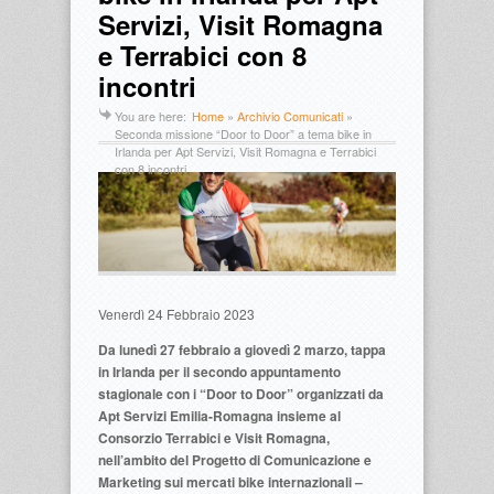
Servizi, Visit Romagna
e Terrabici con 8
incontri
You are here:
Home
»
Archivio Comunicati
»
Seconda missione “Door to Door” a tema bike in
Irlanda per Apt Servizi, Visit Romagna e Terrabici
con 8 incontri
Venerdì 24 Febbraio 2023
Da lunedì 27 febbraio a giovedì 2 marzo, tappa
in Irlanda per il secondo appuntamento
stagionale con i “Door to Door” organizzati da
Apt Servizi Emilia-Romagna insieme al
Consorzio Terrabici e Visit Romagna,
nell’ambito del Progetto di Comunicazione e
Marketing sui mercati bike internazionali –