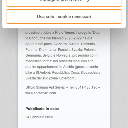
itinerari più affascinanti, le ciclovie, Via Romagna,
i servizi dei bike hotels, gli eventi ciclistici (il
passaggio dei Giro d’Italia, le Granfondo,
Usa solo i cookie necessari
l’Ironman, le gare internazionali di MTB, etc) tutte
le nuove proposte bike, e il Cycle Summit 2023 il
prossimo ottobre a Riolo Terme. Il progetto “Door
to Door”, che nel triennio 2020-2022 ha già
operato nei paesi Svizzera, Austria, Slovenia,
Polonia, Danimarca, Francia, Svezia, Polonia,
Germania, Belgio e Norvegia, proseguirà con il
medesimo format nei prossimi mesi con altri
quattro appuntamenti in Austria (grosso evento
bike a St.Anton), Repubblica Ceca, Slovacchia e
Svezia del sud (zona Goterborg).
Ufficio Stampa Apt Servizi – Tel. 0541-430.190 –
www.aptservizi.com
Pubblicato in data:
24 Febbraio 2023