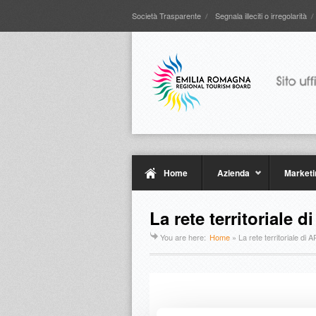
Società Trasparente
Segnala illeciti o irregolarità
Home
Azienda
Marketi
La rete territoriale d
You are here:
Home
»
La rete territoriale di 