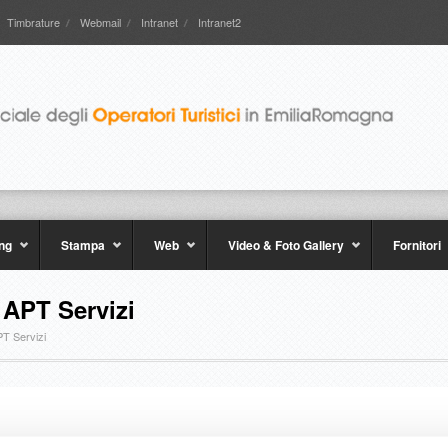
Timbrature
Webmail
Intranet
Intranet2
ng
Stampa
Web
Video & Foto Gallery
Fornitori
i APT Servizi
APT Servizi