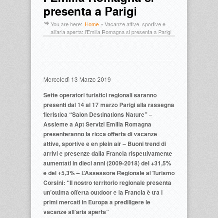
presenta a Parigi
You are here:
Home
»
Vacanze attive, sportive e
all’aria aperta: l’Emilia Romagna si presenta a Parigi
Mercoledì 13 Marzo 2019
Sette operatori turistici regionali saranno
presenti dal 14 al 17 marzo Parigi alla rassegna
fieristica “Salon Destinations Nature” –
Assieme a Apt Servizi Emilia Romagna
presenteranno la ricca offerta di vacanze
attive, sportive e en plein air – Buoni trend di
arrivi e presenze dalla Francia rispettivamente
aumentati in dieci anni (2009-2018) del +31,5%
e del +5,3% – L’Assessore Regionale al Turismo
Corsini: “Il nostro territorio regionale presenta
un’ottima offerta outdoor e la Francia è tra i
primi mercati in Europa a prediligere le
vacanze all’aria aperta”