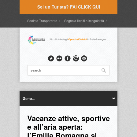
Sei un Turista? FAI CLICK QUI
Società Trasparente
Segnala illeciti o irregolarità
Timbrature
Webmail
Intranet
Intranet2
Go to...
Vacanze attive, sportive
e all’aria aperta:
l’Emilia Romagna si