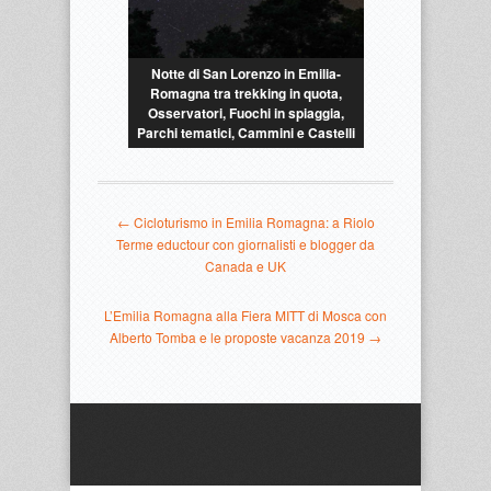
Notte di San Lorenzo in Emilia-
Romagna tra trekking in quota,
Osservatori, Fuochi in spiaggia,
Parchi tematici, Cammini e Castelli
← Cicloturismo in Emilia Romagna: a Riolo
Terme eductour con giornalisti e blogger da
Canada e UK
L’Emilia Romagna alla Fiera MITT di Mosca con
Alberto Tomba e le proposte vacanza 2019 →