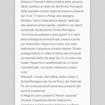
Sbarca in Francia l’offerta turistica della vacanza
attiva, sportiva, en plein air dell’Emilia Romagna.
Sette operatori turistici regionali saranno presenti,
dal 14 al 17 marzo a Parigi, alla rassegna
fieristica “Salon Destinations Nature” dedicata
alle vacanze all’aria aperta, ospitati in uno stand
coordinato da Apt Servizi Emilia Romagna.
“Un’immensa palestra a cielo aperto” è il claim
della campagna promozionale, messa a punto
per valorizzare l’Appennino verde, che vede
testimonial il campione olimpico Alberto Tomba,
protagonista di un video di trenta secondi girato
sul tracciato della Via degli Dei. E’ un video che
esalta l’Appennino caratterizzato da un verde
incontaminato, una storia millenaria e sapori
unici.
Rilevanti i numeri, dell’offerta verde e slow, in
Emilia Romagna che ha nel Parco del Delta del
Po nei numerosi parchi avventura presenti, altri
punti di eccellenza.
In Regione sono presenti 2 Parchi nazionali
(Foreste Casentinesi Monte Falterona e
Campigna sull’Appennino Forlivese e il Parco