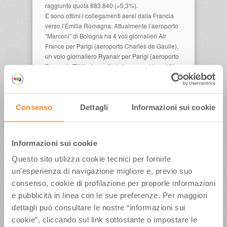
raggiunto quota 883.840 (+5,3%).
E sono ottimi i collegamenti aerei dalla Francia
verso l’Emilia Romagna. Attualmente l’aeroporto
“Marconi” di Bologna ha 4 voli giornalieri Air
France per Parigi (aeroporto Charles de Gaulle),
un volo giornaliero Ryanair per Parigi (aeroporto
Beauvais Tillé), due voli al giorno per Lione (Air
France) e due collegamenti settimanali per
Bordeaux (Ryanair). Inoltre, dal prossimo 2 aprile,
ci saranno tre voli alla settimana Ryanair per
Marsiglia. Nel 2018 nello scalo bolognese hanno
Consenso
Dettagli
Informazioni sui cookie
volato, da e per la Francia, 460.835 passeggeri
(+1,2% rispetto al 2017).
“Il nostro territorio regionale presenta un’ottima
Informazioni sui cookie
offerta outdoor – commenta l’Assessore
Regionale al Turismo Andrea Corsini – e la
Questo sito utilizza cookie tecnici per fornirle
Francia è tra i primi mercati in Europa a
un’esperienza di navigazione migliore e, previo suo
prediligere le vacanze all’aria aperta. Un
consenso, cookie di profilazione per proporle informazioni
segmento destinato a crescere nel 2019,
e pubblicità in linea con le sue preferenze. Per maggiori
secondo le stime di settore, che ha reso
dettagli può consultare le nostre “informazioni sui
l’innovazione del prodotto una delle priorità di
questa legislatura”.
cookie”, cliccando sul link sottostante o impostare le