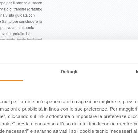
ppa per il pranzo al sacco.
zio di transfer (gratuito)
na visita guidata con
to Santo per concludere la
spettive auto al punto
navetta gratuito. La
un costo, basta iscriversi,
camminiemiliaromagna.it
ni singolo appuntamento è
del Volto Santo passa, in
dei due blogger australiani
Dettagli
del sito britannico
o on line dedicato agli
owers su Instagram, a cui
 Youtube. La coppia, che
o partendo dal Castello di
ecnici per fornirle un’esperienza di navigazione migliore e, previ
lpe, proprio domenica 9
rmazioni e pubblicità in linea con le sue preferenze. Per maggiori
arola a Carpineti, e
ie”, cliccando sul link sottostante o impostare le preferenze cli
 appuntamento con il
cookie” presta il consenso all’uso di tutti i tipi di cookie mentre
to turistico sui mercati
ie necessari” e saranno attivati i soli cookie tecnici necessari a
a Romagna con il