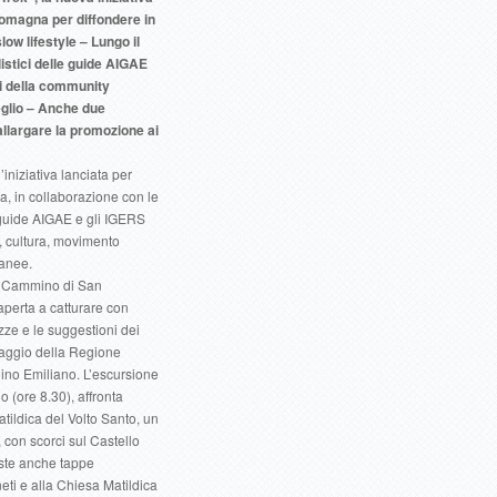
Romagna per diffondere in
slow lifestyle – Lungo il
listici delle guide AIGAE
li della community
meglio – Anche due
 allargare la promozione ai
’iniziativa lanciata per
, in collaborazione con le
 guide AIGAE e gli IGERS
 cultura, movimento
ranee.
il Cammino di San
aperta a catturare con
ze e le suggestioni dei
inaggio della Regione
ino Emiliano. L’escursione
o (ore 8.30), affronta
atildica del Volto Santo, un
con scorci sul Castello
iste anche tappe
eti e alla Chiesa Matildica