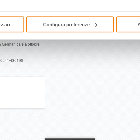
dica (Vezzano, Canossa,
 il coinvolgimento del CAI
i Rossena, dell’ass.
Nazionale Appennino
ssari
Configura preferenze
A
tiva dedicata al mercato
azione con le Associazioni
n altri due appuntamenti: a
a Germanica e a ottobre
a 0541/430190