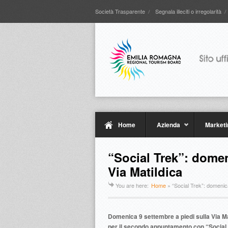
Società Trasparente
Segnala illeciti o irregolarità
Home
Azienda
Marketi
“Social Trek”: dome
Via Matildica
You are here:
Home
»
“Social Trek”: domenic
Domenica 9 settembre a piedi sulla Via Ma
per il secondo appuntamento con “Social T