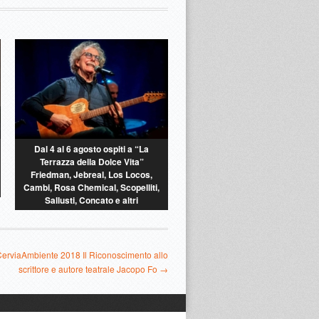
Dal 4 al 6 agosto ospiti a “La
Terrazza della Dolce Vita”
Friedman, Jebreal, Los Locos,
Cambi, Rosa Chemical, Scopelliti,
Sallusti, Concato e altri
 CerviaAmbiente 2018 Il Riconoscimento allo
scrittore e autore teatrale Jacopo Fo →