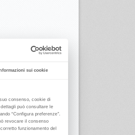
Informazioni sui cookie
o suo consenso, cookie di
 dettagli può consultare le
ccando “Configura preferenze”.
 può revocare il consenso
l corretto funzionamento del