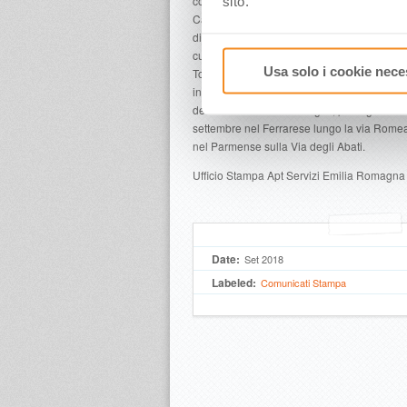
coordinamento dei Comuni della Via Matil
sito.
Casina, Carpineti, Toano e Villa Minozzo) e
di Reggio Emilia, degli amici del Castello d
culturale Matilde di Canossa e del Parco 
Usa solo i cookie nece
Tosco-Emiliano. “Social Trek” invece, inizia
interno, lanciata da APT Servizi in collabor
dei Cammini lo scorso luglio, proseguirà co
settembre nel Ferrarese lungo la via Rome
nel Parmense sulla Via degli Abati.
Ufficio Stampa Apt Servizi Emilia Romagn
Date:
Set 2018
Labeled:
Comunicati Stampa