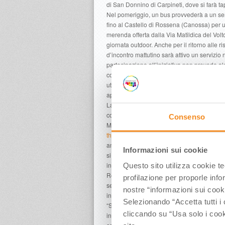
di San Donnino di Carpineti, dove si farà ta
Nel pomeriggio, un bus provvederà a un servi
fino al Castello di Rossena (Canossa) per u
merenda offerta dalla Via Matildica del Vol
giornata outdoor. Anche per il ritorno alle ri
d’incontro mattutino sarà attivo un servizio 
partecipazione all’iniziativa non prevede alc
con almeno 48 ore di anticipo, sul sito
www.
utilizzando il pulsante di prenotazione. Og
aperto a un massimo di 25 persone.
La promozione digitale della Via Matildica 
contemporanea, anche attraverso l’attività 
Consenso
Mark Borton e Miranda Forstmane, fondatori 
thecommonwander.com
, taccuino di viaggi
amanti dell’avventura che conta 50mila foll
Informazioni sui cookie
si aggiungono quelli dei canali Facebook e
in cinque giorni percorrerà l’intero Cammin
Questo sito utilizza cookie t
Rossena per arrivare a San Pellegrino in A
profilazione per proporle info
settembre affronterà la seconda tappa, da M
nostre “informazioni sui cook
incrocerà i partecipanti di questo secondo
Selezionando “Accetta tutti i 
“Social Trek”. La diffusione in rete del prodot
cliccando su “Usa solo i cook
internazionali coinvolge APT Servizi Emili