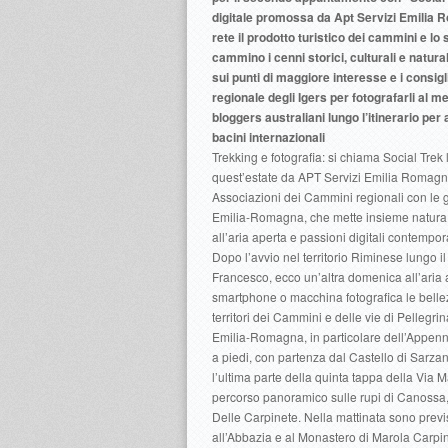
digitale promossa da Apt Servizi Emilia 
rete il prodotto turistico dei cammini e lo 
cammino i cenni storici, culturali e natura
sui punti di maggiore interesse e i consig
regionale degli Igers per fotografarli al 
bloggers australiani lungo l’itinerario per
bacini internazionali
Trekking e fotografia: si chiama Social Trek l
quest’estate da APT Servizi Emilia Romagna
Associazioni dei Cammini regionali con le
Emilia-Romagna, che mette insieme natura,
all’aria aperta e passioni digitali contempo
Dopo l’avvio nel territorio Riminese lungo 
Francesco, ecco un’altra domenica all’aria 
smartphone o macchina fotografica le bellez
territori dei Cammini e delle vie di Pellegr
Emilia-Romagna, in particolare dell’Appenn
a piedi, con partenza dal Castello di Sarzan
l’ultima parte della quinta tappa della Via M
percorso panoramico sulle rupi di Canossa, 
Delle Carpinete. Nella mattinata sono prev
all’Abbazia e al Monastero di Marola Carpin