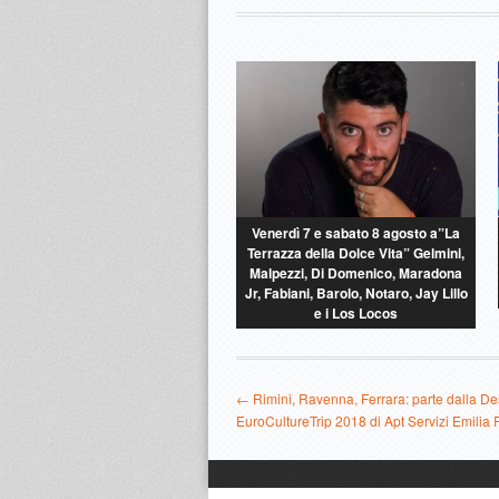
Venerdì 7 e sabato 8 agosto a”La
Terrazza della Dolce Vita” Gelmini,
Malpezzi, Di Domenico, Maradona
Jr, Fabiani, Barolo, Notaro, Jay Lillo
e i Los Locos
← Rimini, Ravenna, Ferrara: parte dalla D
EuroCultureTrip 2018 di Apt Servizi Emili