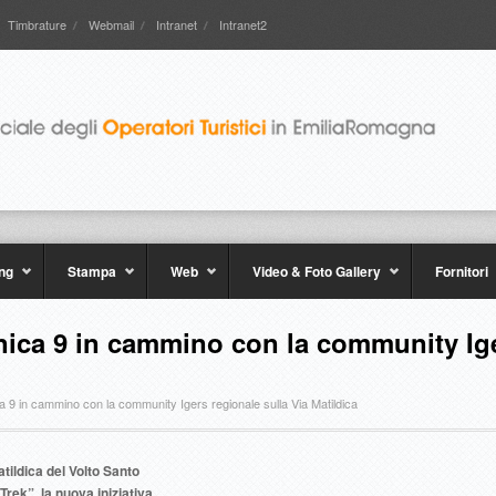
Timbrature
Webmail
Intranet
Intranet2
ng
Stampa
Web
Video & Foto Gallery
Fornitori
nica 9 in cammino con la community Ige
a 9 in cammino con la community Igers regionale sulla Via Matildica
tildica del Volto Santo
rek”, la nuova iniziativa