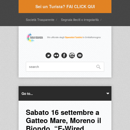
Sei un Turista? FAI CLICK QUI
Società Trasparente
Segnala illeciti o irregolarità
Timbrature
Webmail
Intranet
Intranet2
Go to...
Sabato 16 settembre a
Gatteo Mare, Moreno il
Biondo, “E-Wired