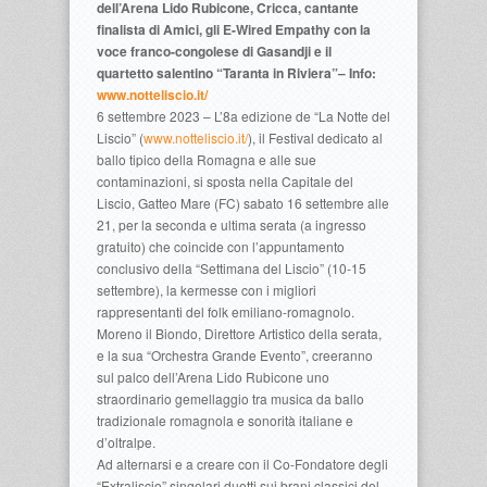
dell’Arena Lido Rubicone, Cricca, cantante
finalista di Amici, gli E-Wired Empathy con la
voce franco-congolese di Gasandji e il
quartetto salentino “Taranta in Riviera”– Info:
www.notteliscio.it/
6 settembre 2023 – L’8a edizione de “La Notte del
Liscio” (
www.notteliscio.it/
), il Festival dedicato al
ballo tipico della Romagna e alle sue
contaminazioni, si sposta nella Capitale del
Liscio, Gatteo Mare (FC) sabato 16 settembre alle
21, per la seconda e ultima serata (a ingresso
gratuito) che coincide con l’appuntamento
conclusivo della “Settimana del Liscio” (10-15
settembre), la kermesse con i migliori
rappresentanti del folk emiliano-romagnolo.
Moreno il Biondo, Direttore Artistico della serata,
e la sua “Orchestra Grande Evento”, creeranno
sul palco dell’Arena Lido Rubicone uno
straordinario gemellaggio tra musica da ballo
tradizionale romagnola e sonorità italiane e
d’oltralpe.
Ad alternarsi e a creare con il Co-Fondatore degli
“Extraliscio” singolari duetti sui brani classici del