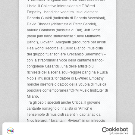
Liscio, il Collettivo internazionale E-Wired
Empathy– band che vede tra i suoi elementi
Roberto Gualdi (batterista di Roberto Vecchioni),
David Rhodes (chitarrista di Peter Gabriel),
Valerio Combass (bassista di Raf), Jeff Coffin
(della jam band statunitense “Dave Matthews
Band”), Giovanni Amighetti (produttore per artisti
Realworld Records) e Giulio Bianco (musicista
del gruppo “Canzoniere Grecanico Salentino”) –
con la straordinaria voce della cantante franco-
congolese Gasandji, una delle artiste più
richieste della scena soul-reggae parigina e Luca
Nobis, musicista fondatore di E-Wired Empathy,
nonché direttore didattico della Scuola di musica
popolare contemporanea “CPM Music Institute” di
Milano.
Tra gli ospiti speciali anche Cricca, il giovane
cantante romagnolo finalista di “Amici” e
l’ensemble di musicisti salentini capitanati da
Nico Berardi, “Taranta in Riviera”, in un intreccio
di pizzica salentina e folk romagnolo.
Insieme all’Orchestra Grande Evento, si