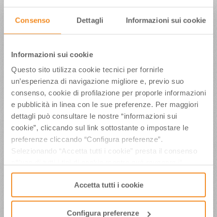
esibiranno anche importanti scuole di ballo
romagnole, per omaggiare il grande Maestro
Consenso
Dettagli
Informazioni sui cookie
Secondo Casadei, autore della celebre
“Romagna Mia”, la canzone inno di questa terra
che nel 2024 festeggerà i suoi splendidi 70 anni.
L’evento “La Notte del Liscio” di Gatteo Mare è
Informazioni sui cookie
realizzato da Materiali Musicali, organizzatore del
Questo sito utilizza cookie tecnici per fornirle
MEI – Meeting delle Etichette Indipendenti, in
un’esperienza di navigazione migliore e, previo suo
collaborazione con Casadei Sonora, con il
sostegno di APT Servizi Emilia-Romagna e Visit
consenso, cookie di profilazione per proporle informazioni
Romagna e Comune di Gatteo.
e pubblicità in linea con le sue preferenze. Per maggiori
Programma e info su:
www.notteliscio.it/
.
dettagli può consultare le nostre “informazioni sui
Ufficio Stampa Apt Servizi – Tel. 0541-430.190
cookie”, cliccando sul link sottostante o impostare le
preferenze cliccando “Configura preferenze”.
Selezionando “Accetta tutti i cookie” presta il consenso
all’uso di tutti i tipi di cookie mentre può revocare il
Date:
Set 2023
consenso cliccando su “Usa solo i cookie necessari” e
Labeled:
Accetta tutti i cookie
Comunicati Stampa
saranno attivati i soli cookie tecnici necessari al corretto
funzionamento del sito.
Configura preferenze