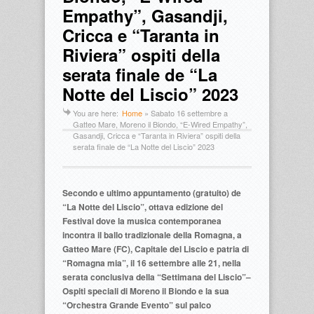
Empathy”, Gasandji,
Cricca e “Taranta in
Riviera” ospiti della
serata finale de “La
Notte del Liscio” 2023
You are here:
Home
»
Sabato 16 settembre a
Gatteo Mare, Moreno il Biondo, “E-Wired Empathy”,
Gasandji, Cricca e “Taranta in Riviera” ospiti della
serata finale de “La Notte del Liscio” 2023
Secondo e ultimo appuntamento (gratuito) de
“La Notte del Liscio”, ottava edizione del
Festival dove la musica contemporanea
incontra il ballo tradizionale della Romagna, a
Gatteo Mare (FC), Capitale del Liscio e patria di
“Romagna mia”, il 16 settembre alle 21, nella
serata conclusiva della “Settimana del Liscio”–
Ospiti speciali di Moreno il Biondo e la sua
“Orchestra Grande Evento” sul palco