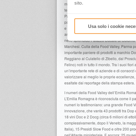
sito.
museale legato al cibo. Ecco le gustose “col
territorio: il Museo del Prosciutto di Parma
Parmigiano Reggiano a Soragna e del Salam
passando per il Museo del Vino a Sala Bag
Usa solo i cookie nece
e del Pomodoro a Collecchio (www.museidel
anche sede dell’Alma, la Scuola Internazio
nello splendido Palazzo Ducale di Colorno e
Marchesi. Culla della Food Valley, Parma p
importante paniere di prodotti a marchio D
Reggiano al Culatello di Zibello, dal Prosc
Felino) noti in tutto il mondo. Tra i suoi fior
un’importante rete di aziende e di consorzi d
valorizzare al meglio le proprie eccellenze
esaltate dai reportage della stampa estera.
I numeri della Food Valley dell’Emilia Rom
L’Emilia Romagna è riconosciuta come il par
numeri lo testimoniano: una grande Food Val
innovazione, che vanta 43 prodotti tra Dop 
18 vini Doc e 2 Docg (circa 6 milioni di ettoli
complessivamente, dopo il Veneto, la maggi
Italia), 15 Presidi Slow Food e oltre 200 prodot
nell’Atlante ministeriale. E ancora: 25 muse