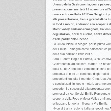
Unesco della Gastronomia, come palcosc
presentazione, martedì 15 novembre al Te
nuova edizione Italia 2017 –– Nei giorni p
alla presentazione, trenta giornalisti da tu
in food e motori, andranno alla scoperta d
Motor Valley emiliano romagnole, tra visit
degustazioni, corsi di cucina, senza diment
d’arte patrimonio Unesco
La Guida Michelin sceglie, per la prima volt
dell’Emilia Romagna come palcoscenico pe
della sua edizione Italia 2017.
Sarà il Teatro Regio di Parma, Città Creati
Gastronomia, ad ospitare, martedì 15 novemb
della 62 edizione delle versione italiana de
presenza di oltre un centinaio di giornalisti.
provenienti da tutto il mondo (Cina, Usa, Aus
e specializzati in food e motori, saranno pro
precedenti e successivi alla presentazione, 
promossi da Apt Servizi Emilia Romagna e
scoperta della Food e Motor Valley emilian
sviluppano lungo la millenaria Via Emilia.
«Non vi è altra regione italiana -sottolinea