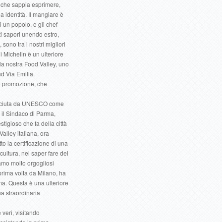
 che sappia esprimere,
ia identità. Il mangiare è
di un popolo, e gli chef
sti sapori unendo estro,
sono tra i nostri migliori
i Michelin è un ulteriore
la nostra Food Valley, uno
nd Via Emilia.
à e promozione, che
osciuta da UNESCO come
 il Sindaco di Parma,
tigioso che fa della città
Valley italiana, ora
tto la certificazione di una
 cultura, nel saper fare dei
iamo molto orgogliosi
prima volta da Milano, ha
ma. Questa è una ulteriore
a straordinaria
 veri, visitando