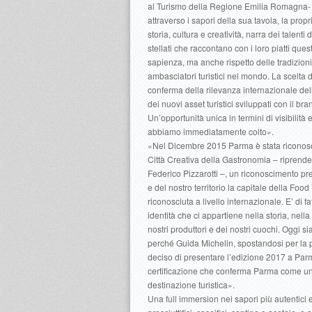
al Turismo della Regione Emilia Romagna-
attraverso i sapori della sua tavola, la propr
storia, cultura e creatività, narra dei talenti 
stellati che raccontano con i loro piatti que
sapienza, ma anche rispetto delle tradizioni, 
ambasciatori turistici nel mondo. La scelta d
conferma della rilevanza internazionale del
dei nuovi asset turistici sviluppati con il bra
Un’opportunità unica in termini di visibilit
abbiamo immediatamente colto».
«Nel Dicembre 2015 Parma è stata ricon
Città Creativa della Gastronomia – riprende
Federico Pizzarotti –, un riconoscimento pres
e del nostro territorio la capitale della Food 
riconosciuta a livello internazionale. E’ di fa
identità che ci appartiene nella storia, nella
nostri produttori e dei nostri cuochi. Oggi s
perché Guida Michelin, spostandosi per la 
deciso di presentare l’edizione 2017 a Par
certificazione che conferma Parma come un
destinazione turistica».
Una full immersion nei sapori più autentici e