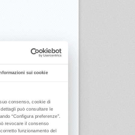
Informazioni sui cookie
o suo consenso, cookie di
 dettagli può consultare le
ccando “Configura preferenze”.
 può revocare il consenso
l corretto funzionamento del