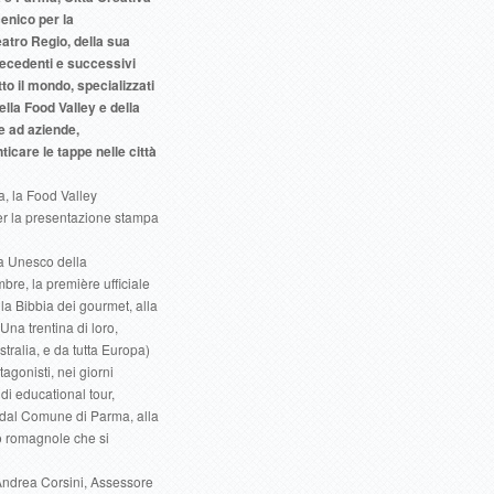
enico per la
atro Regio, della sua
recedenti e successivi
tto il mondo, specializzati
ella Food Valley e della
e ad aziende,
icare le tappe nelle città
a, la Food Valley
r la presentazione stampa
va Unesco della
re, la première ufficiale
lla Bibbia dei gourmet, alla
 Una trentina di loro,
tralia, e da tutta Europa)
tagonisti, nei giorni
di educational tour,
 dal Comune di Parma, alla
o romagnole che si
 Andrea Corsini, Assessore