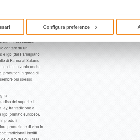
lezioni” presenti sul
 a Langhirano, quello del
e di Felino a Felino,
anza e quello della Pasta
ssari
Configura preferenze
A
cibo.it). Parma è poi
nale di Cucina con sede
 diretta da Gualtiero
uò contare su un
op e Igp (dal Parmigiano
iutto di Parma al Salame
i all’occhiello vanta anche
i produttori in grado di
, sempre più spesso
agna
adiso dei sapori e i
ley, tra tradizione e
e Igp (primato europeo),
tri prodotti
ore produzione di vino in
ti tradizionali iscritti
i del gusto (tra cui Casa