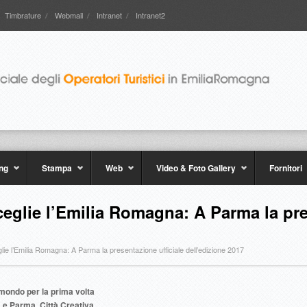
Timbrature
Webmail
Intranet
Intranet2
ng
Stampa
Web
Video & Foto Gallery
Fornitori
eglie l’Emilia Romagna: A Parma la pre
lie l’Emilia Romagna: A Parma la presentazione ufficiale dell’edizione 2017
 mondo per la prima volta
 e Parma, Città Creativa