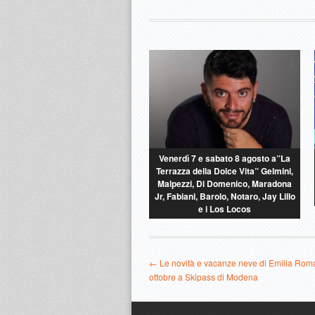
Venerdì 7 e sabato 8 agosto a”La
Terrazza della Dolce Vita” Gelmini,
Malpezzi, Di Domenico, Maradona
Jr, Fabiani, Barolo, Notaro, Jay Lillo
e i Los Locos
← Le novità e vacanze neve di Emilia Rom
ottobre a Skipass di Modena