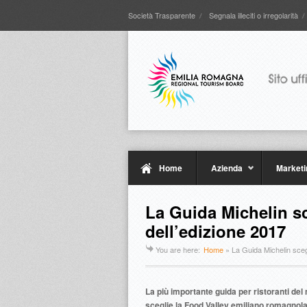
Società Trasparente
Segnala illeciti o irregolarità
Home
Azienda
Marketi
La Guida Michelin sc
dell’edizione 2017
You are here:
Home
»
La Guida Michelin sceg
La più importante guida per ristoranti del
sceglie la Food Valley emiliano romagnola