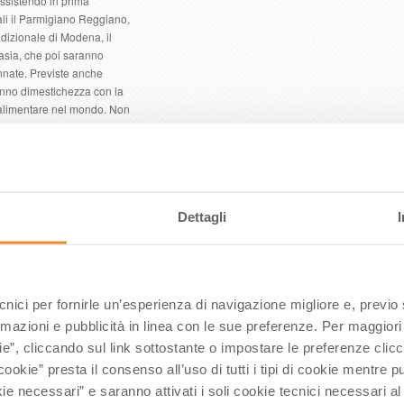
 assistendo in prima
uali il Parmigiano Reggiano,
adizionale di Modena, il
vasia, che poi saranno
annate. Previste anche
ranno dimestichezza con la
y alimentare nel mondo. Non
anche alcuni “templi” della
Ferrari di Modena, dalla
Lamborghini Museum di Funo
 spazio poi alla storia e
 centri storici di Parma,
Dettagli
a cui la Via Emilia ha
. Non poteva esserci
 Guida Michelin Italia
to il titolo Unesco di
di un riconoscimento
ecnici per fornirle un’esperienza di navigazione migliore e, previ
 città italiana a
à emiliana è stata anche
rmazioni e pubblicità in linea con le sue preferenze. Per maggiori
progetti internazionali,
ie”, cliccando sul link sottostante o impostare le preferenze cli
lle 18 Città Creative
cookie” presta il consenso all’uso di tutti i tipi di cookie mentre
ella Food Valley emiliano
ie necessari” e saranno attivati i soli cookie tecnici necessari a
e proprio sistema