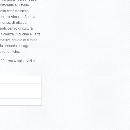
istorante a 3 stelle
dello chef Massimo
 contare Alma, la Scuola
mense, diretta da
oli, centro di cultura
Scienza in cucina e l’arte
market, scuole di cucina,
io annuale di sagre,
astronomiche.
.190 – www.aptservizi.com