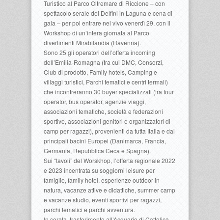
Turistico al Parco Oltremare di Riccione – con
spettacolo serale dei Delfini in Laguna e cena di
gala – per poi entrare nel vivo venerdì 29, con il
Workshop di un’intera giornata al Parco
divertimenti Mirabilandia (Ravenna).
Sono 25 gli operatori dell’offerta incoming
dell’Emilia-Romagna (tra cui DMC, Consorzi,
Club di prodotto, Family hotels, Camping e
villaggi turistici, Parchi tematici e centri termali)
che incontreranno 30 buyer specializzati (tra tour
operator, bus operator, agenzie viaggi,
associazioni tematiche, società e federazioni
sportive, associazioni genitori e organizzatori di
camp per ragazzi), provenienti da tutta Italia e dai
principali bacini Europei (Danimarca, Francia,
Germania, Repubblica Ceca e Spagna).
Sui “tavoli” del Worskhop, l’offerta regionale 2022
e 2023 incentrata su soggiorni leisure per
famiglie, family hotel, esperienze outdoor in
natura, vacanze attive e didattiche, summer camp
e vacanze studio, eventi sportivi per ragazzi,
parchi tematici e parchi avventura.
In serata, trasferimento all’Acquario di Cattolica