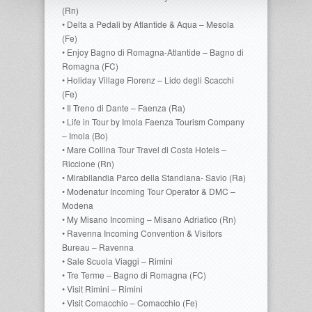
(Rn)
• Delta a Pedali by Atlantide & Aqua – Mesola
(Fe)
• Enjoy Bagno di Romagna-Atlantide – Bagno di
Romagna (FC)
• Holiday Village Florenz – Lido degli Scacchi
(Fe)
• Il Treno di Dante – Faenza (Ra)
• Life in Tour by Imola Faenza Tourism Company
– Imola (Bo)
• Mare Collina Tour Travel di Costa Hotels –
Riccione (Rn)
• Mirabilandia Parco della Standiana- Savio (Ra)
• Modenatur Incoming Tour Operator & DMC –
Modena
• My Misano Incoming – Misano Adriatico (Rn)
• Ravenna Incoming Convention & Visitors
Bureau – Ravenna
• Sale Scuola Viaggi – Rimini
• Tre Terme – Bagno di Romagna (FC)
• Visit Rimini – Rimini
• Visit Comacchio – Comacchio (Fe)