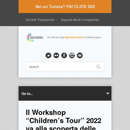
Sei un Turista? FAI CLICK QUI
Società Trasparente
Segnala illeciti o irregolarità
Timbrature
Webmail
Intranet
Intranet2
Go to...
Il Workshop
“Children’s Tour” 2022
va alla scoperta delle