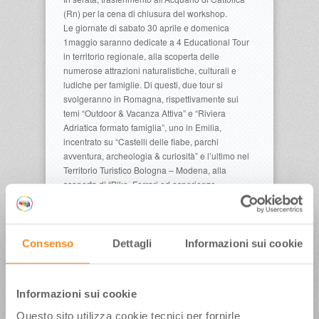
(Rn) per la cena di chiusura del workshop.
Le giornate di sabato 30 aprile e domenica
1maggio saranno dedicate a 4 Educational Tour
in territorio regionale, alla scoperta delle
numerose attrazioni naturalistiche, culturali e
ludiche per famiglie. Di questi, due tour si
svolgeranno in Romagna, rispettivamente sui
temi “Outdoor & Vacanza Attiva” e “Riviera
Adriatica formato famiglia”, uno in Emilia,
incentrato su “Castelli delle fiabe, parchi
avventura, archeologia & curiosità” e l’ultimo nel
Territorio Turistico Bologna – Modena, alla
scoperta di “Bike, Ferrari ed esperienze
enogastronomiche”. Nell’Appennino Reggiano è
prevista la visita al parco avventura Cerwood, in
Emilia al Castello dei Burattini (Pr), al Castello
delle Fiabe (Pc) e al Labirinto della Masone (Pr).
Consenso
Dettagli
Informazioni sui cookie
Nel bolognese in programma una pedalata in e-
bike lungo la Via del Sole, mentre a Modena sarà
protagonista il MEF (Museo Enzo Ferrari), in
Informazioni sui cookie
Romagna si terrà un’esperienza nel Parco del
Delta del Po a Comacchio (Fe), e ancora visita ai
Questo sito utilizza cookie tecnici per fornirle