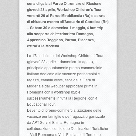
cena di gala al Parco Oltremare di Riccione
giovedì 28 aprile, Workshop Children’s Tour
venerdì 29 al Parco Mirabilandia (Ra) e serata
di chiusura evento all’Acquario di Cattolica (Rn)
– Sabato 30 e domenica 1 maggio, 4 fam trip
alla scoperta dei territori tra Romagna,
Appennino Reggiano, Parma, Piacenza,
extraBO e Modena.
La 17a edizione del Workshop Childrens’ Tour
(giovedì 28 aprile – domenica 1maggio), il
principale appuntamento promo-commerciale
italiano dedicato alle vacanze per bambini e
ragazzi, cambia veste, esce dalla Fiera di
Modena e dal web, per approdare prima in
Romagna con il workshop b2b e
successivamente in tutta la Regione, con 4
Educational Tour.
L’evento di promo-commercializzazione delle
vacanze per famiglie e per ragazzi, organizzato
da APT Servizi Emilia-Romagna in
collaborazione con le due Destinazioni Turistiche
– Visit Romagna e Visit Emilia – e il Territorio