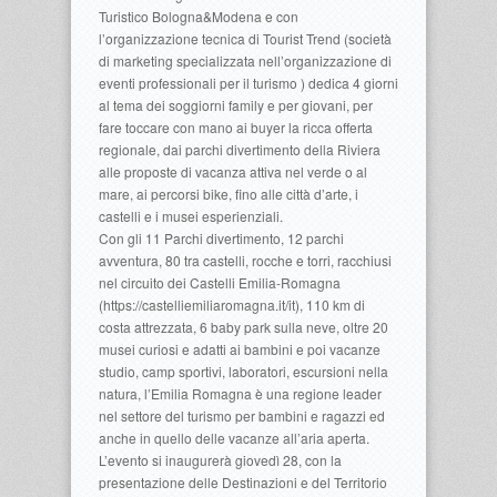
Turistico Bologna&Modena e con
l’organizzazione tecnica di Tourist Trend (società
di marketing specializzata nell’organizzazione di
eventi professionali per il turismo ) dedica 4 giorni
al tema dei soggiorni family e per giovani, per
fare toccare con mano ai buyer la ricca offerta
regionale, dai parchi divertimento della Riviera
alle proposte di vacanza attiva nel verde o al
mare, ai percorsi bike, fino alle città d’arte, i
castelli e i musei esperienziali.
Con gli 11 Parchi divertimento, 12 parchi
avventura, 80 tra castelli, rocche e torri, racchiusi
nel circuito dei Castelli Emilia-Romagna
(https://castelliemiliaromagna.it/it), 110 km di
costa attrezzata, 6 baby park sulla neve, oltre 20
musei curiosi e adatti ai bambini e poi vacanze
studio, camp sportivi, laboratori, escursioni nella
natura, l’Emilia Romagna è una regione leader
nel settore del turismo per bambini e ragazzi ed
anche in quello delle vacanze all’aria aperta.
L’evento si inaugurerà giovedì 28, con la
presentazione delle Destinazioni e del Territorio