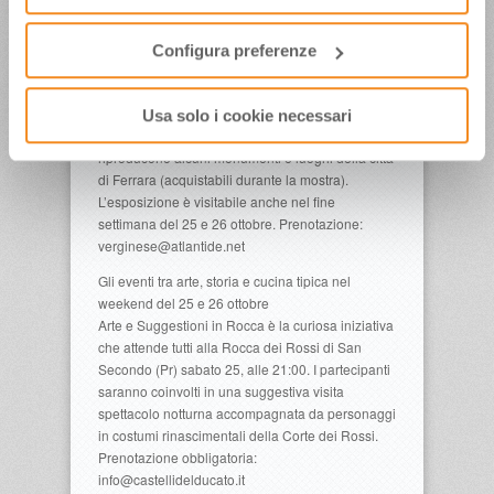
guerresche, Intrighi e leggende. Prenotazione
funzionamento del sito.
obbligatoria: roccaverucchio@atlantide.net
Nel weekend 18-19 ottobre la Delizia Estense del
Configura preferenze
Verginese (Fe) propone Pitture Sospese di
Alberto Cristini, mostra di quadri dell’artista che
ha realizzato anche carte da gioco “Ferraresi”,
Usa solo i cookie necessari
ovvero carte da gioco tipo “napoletane” che
riproducono alcuni monumenti e luoghi della città
di Ferrara (acquistabili durante la mostra).
L’esposizione è visitabile anche nel fine
settimana del 25 e 26 ottobre. Prenotazione:
verginese@atlantide.net
Gli eventi tra arte, storia e cucina tipica nel
weekend del 25 e 26 ottobre
Arte e Suggestioni in Rocca è la curiosa iniziativa
che attende tutti alla Rocca dei Rossi di San
Secondo (Pr) sabato 25, alle 21:00. I partecipanti
saranno coinvolti in una suggestiva visita
spettacolo notturna accompagnata da personaggi
in costumi rinascimentali della Corte dei Rossi.
Prenotazione obbligatoria:
info@castellidelducato.it