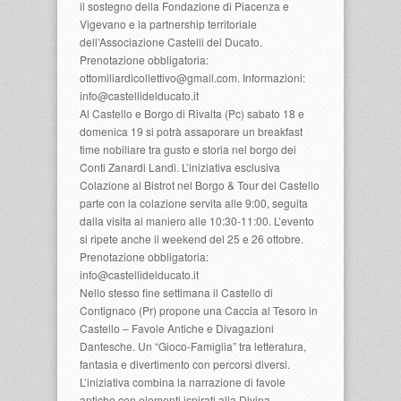
il sostegno della Fondazione di Piacenza e
Vigevano e la partnership territoriale
dell’Associazione Castelli del Ducato.
Prenotazione obbligatoria:
ottomiliardicollettivo@gmail.com. Informazioni:
info@castellidelducato.it
Al Castello e Borgo di Rivalta (Pc) sabato 18 e
domenica 19 si potrà assaporare un breakfast
time nobiliare tra gusto e storia nel borgo dei
Conti Zanardi Landi. L’iniziativa esclusiva
Colazione al Bistrot nel Borgo & Tour del Castello
parte con la colazione servita alle 9:00, seguita
dalla visita al maniero alle 10:30-11:00. L’evento
si ripete anche il weekend del 25 e 26 ottobre.
Prenotazione obbligatoria:
info@castellidelducato.it
Nello stesso fine settimana il Castello di
Contignaco (Pr) propone una Caccia al Tesoro in
Castello – Favole Antiche e Divagazioni
Dantesche. Un “Gioco-Famiglia” tra letteratura,
fantasia e divertimento con percorsi diversi.
L’iniziativa combina la narrazione di favole
antiche con elementi ispirati alla Divina