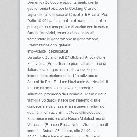
Domenica 26 ottobre appuntamento con la
gastronomia tipica per la Cooking Class di
tagliatelle fatte in casa al Castello di Rivalta (Pc).
Dalle 10:00 i partecipanti metteranno le mani in
pasta per un corso pratico di cucina con la cuoca
Ornella Malvicini, esperta di ricette locali
tramandate di generazione in generazione.
Prenotazione obbligatoria:
info@castellidelducato.it
Da sabato 25 a lunedì 27 ottobre, l’Antica Corte
Pallavicina (Pr) dedica tre giorni all’arte norcina
italiana con degustazioni, show cooking e
incontri, in occasione della 12a edizione di
Salumi da Re – Raduno Nazionale dei Norcini. Il
raduno nazionale di allevatori, norcini e
salumieri, promosso da Gambero Rosso e dalla
famiglia Spigaroli, nasce con l’intento di fare
conoscere e valorizzare la salumeria italiana di
qualità. Informazioni: info@castellidelducato.it
Suspense e mistero alla Rocca Malatestiana di
Verucchio (Rn) con Rocca Noir – Visita a lume di
candela. Sabato 25 ottobre, alle 21:00 e alle
22:00, visita a lume di candela alla Rocca del