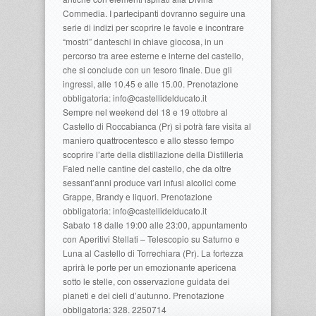
Commedia. I partecipanti dovranno seguire una
serie di indizi per scoprire le favole e incontrare
“mostri” danteschi in chiave giocosa, in un
percorso tra aree esterne e interne del castello,
che si conclude con un tesoro finale. Due gli
ingressi, alle 10.45 e alle 15.00. Prenotazione
obbligatoria: info@castellidelducato.it
Sempre nel weekend del 18 e 19 ottobre al
Castello di Roccabianca (Pr) si potrà fare visita al
maniero quattrocentesco e allo stesso tempo
scoprire l’arte della distillazione della Distilleria
Faled nelle cantine del castello, che da oltre
sessant’anni produce vari infusi alcolici come
Grappe, Brandy e liquori. Prenotazione
obbligatoria: info@castellidelducato.it
Sabato 18 dalle 19:00 alle 23:00, appuntamento
con Aperitivi Stellati – Telescopio su Saturno e
Luna al Castello di Torrechiara (Pr). La fortezza
aprirà le porte per un emozionante apericena
sotto le stelle, con osservazione guidata dei
pianeti e dei cieli d’autunno. Prenotazione
obbligatoria: 328. 2250714