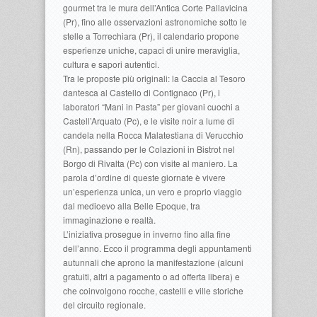
gourmet tra le mura dell’Antica Corte Pallavicina
(Pr), fino alle osservazioni astronomiche sotto le
stelle a Torrechiara (Pr), il calendario propone
esperienze uniche, capaci di unire meraviglia,
cultura e sapori autentici.
Tra le proposte più originali: la Caccia al Tesoro
dantesca al Castello di Contignaco (Pr), i
laboratori “Mani in Pasta” per giovani cuochi a
Castell’Arquato (Pc), e le visite noir a lume di
candela nella Rocca Malatestiana di Verucchio
(Rn), passando per le Colazioni in Bistrot nel
Borgo di Rivalta (Pc) con visite al maniero. La
parola d’ordine di queste giornate è vivere
un’esperienza unica, un vero e proprio viaggio
dal medioevo alla Belle Epoque, tra
immaginazione e realtà.
L’iniziativa prosegue in inverno fino alla fine
dell’anno. Ecco il programma degli appuntamenti
autunnali che aprono la manifestazione (alcuni
gratuiti, altri a pagamento o ad offerta libera) e
che coinvolgono rocche, castelli e ville storiche
del circuito regionale.