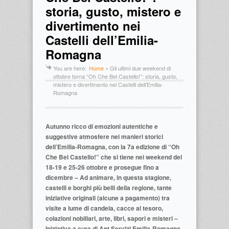
storia, gusto, mistero e
divertimento nei
Castelli dell’Emilia-
Romagna
You are here:
Home
»
Gli ultimi due weekend di
ottobre torna “Oh Che Bel Castello!”: storia, gusto,
mistero e divertimento nei Castelli dell’Emilia-
Romagna
Autunno ricco di emozioni autentiche e
suggestive atmosfere nei manieri storici
dell’Emilia-Romagna, con la 7a edizione di “Oh
Che Bel Castello!” che si tiene nei weekend del
18-19 e 25-26 ottobre e prosegue fino a
dicembre – Ad animare, in questa stagione,
castelli e borghi più belli della regione, tante
iniziative originali (alcune a pagamento) tra
visite a lume di candela, cacce al tesoro,
colazioni nobiliari, arte, libri, sapori e misteri –
Iniziativa a cura di Apt Servizi Emilia-Romagna