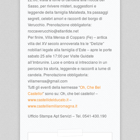
Sasso, per rivivere misteri, suggestioni e
leggende della famiglia Malatesta, tra passaggi
segreti, celebri amori e racconti del borgo di
Verucchio. Prenotazione obbligatoria:
roccaverucchio@atlantide.net
Per finire, Villa Mensa di Copparo (Fe) – antica
villa del XV secolo annoverata tra le “Delizie”
nobiliari legate alla famiglia d’Este – apre le porte
sabato 25 alle 17:00 per Visite Guidate
all’Imbrunire. Luce e ombra si intrecciano in un
percorso tra storia, leggende e racconti a lume di
candela. Prenotazione obbligatoria:
villamensa@gmail.com
Tutti gli eventi della kermesse “
Oh, Che Bel
Castello!
” sono su: Oh, che bel castello! –
www.castellidelducato.it
–
www.castelliemiliaromagna.it
Ufficio Stampa Apt Servizi – Tel. 0541-430.190