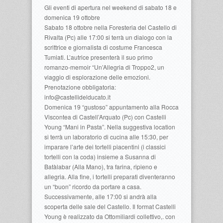
Gli eventi di apertura nel weekend di sabato 18 e
domenica 19 ottobre
Sabato 18 ottobre nella Foresteria del Castello di
Rivalta (Pc) alle 17:00 si terrà un dialogo con la
scrittrice e giornalista di costume Francesca
Tumiati. L’autrice presenterà il suo primo
romanzo-memoir “Un’Allegria di Troppo2, un
viaggio di esplorazione delle emozioni.
Prenotazione obbligatoria:
info@castellidelducato.it
Domenica 19 “gustoso” appuntamento alla Rocca
Viscontea di Castell’Arquato (Pc) con Castelli
Young “Mani in Pasta”. Nella suggestiva location
si terrà un laboratorio di cucina alle 15:30, per
imparare l’arte dei tortelli piacentini (i classici
tortelli con la coda) insieme a Susanna di
Batàlabar (Alla Mano), tra farina, ripieno e
allegria. Alla fine, i tortelli preparati diventeranno
un “buon” ricordo da portare a casa.
Successivamente, alle 17:00 si andrà alla
scoperta delle sale del Castello. Il format Castelli
Young è realizzato da Ottomiliardi collettivo,. con