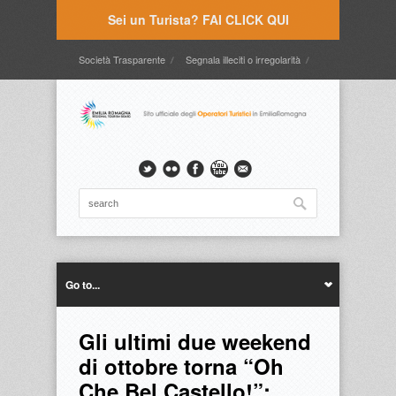
Sei un Turista? FAI CLICK QUI
Società Trasparente
Segnala illeciti o irregolarità
Timbrature
Webmail
Intranet
Intranet2
Go to...
Gli ultimi due weekend
di ottobre torna “Oh
Che Bel Castello!”: