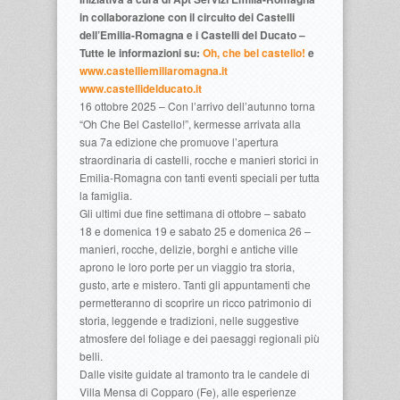
in collaborazione con il circuito dei Castelli
dell’Emilia-Romagna e i Castelli del Ducato –
Tutte le informazioni su:
Oh, che bel castello!
e
www.castelliemiliaromagna.it
www.castellidelducato.it
16 ottobre 2025 – Con l’arrivo dell’autunno torna
“Oh Che Bel Castello!”, kermesse arrivata alla
sua 7a edizione che promuove l’apertura
straordinaria di castelli, rocche e manieri storici in
Emilia-Romagna con tanti eventi speciali per tutta
la famiglia.
Gli ultimi due fine settimana di ottobre – sabato
18 e domenica 19 e sabato 25 e domenica 26 –
manieri, rocche, delizie, borghi e antiche ville
aprono le loro porte per un viaggio tra storia,
gusto, arte e mistero. Tanti gli appuntamenti che
permetteranno di scoprire un ricco patrimonio di
storia, leggende e tradizioni, nelle suggestive
atmosfere del foliage e dei paesaggi regionali più
belli.
Dalle visite guidate al tramonto tra le candele di
Villa Mensa di Copparo (Fe), alle esperienze