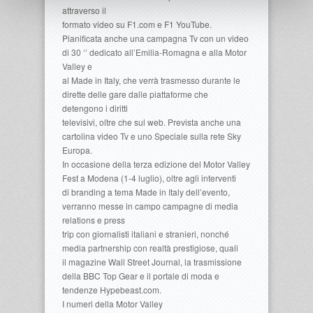
attraverso il
formato video su F1.com e F1 YouTube.
Pianificata anche una campagna Tv con un video
di 30 ‘’ dedicato all’Emilia-Romagna e alla Motor
Valley e
al Made in Italy, che verrà trasmesso durante le
dirette delle gare dalle piattaforme che
detengono i diritti
televisivi, oltre che sul web. Prevista anche una
cartolina video Tv e uno Speciale sulla rete Sky
Europa.
In occasione della terza edizione del Motor Valley
Fest a Modena (1-4 luglio), oltre agli interventi
di branding a tema Made in Italy dell’evento,
verranno messe in campo campagne di media
relations e press
trip con giornalisti italiani e stranieri, nonché
media partnership con realtà prestigiose, quali
il magazine Wall Street Journal, la trasmissione
della BBC Top Gear e il portale di moda e
tendenze Hypebeast.com.
I numeri della Motor Valley