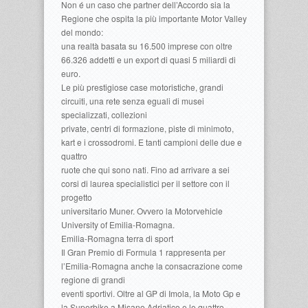
Non é un caso che partner dell’Accordo sia la
Regione che ospita la più importante Motor Valley
del mondo:
una realtà basata su 16.500 imprese con oltre
66.326 addetti e un export di quasi 5 miliardi di
euro.
Le più prestigiose case motoristiche, grandi
circuiti, una rete senza eguali di musei
specializzati, collezioni
private, centri di formazione, piste di minimoto,
kart e i crossodromi. E tanti campioni delle due e
quattro
ruote che qui sono nati. Fino ad arrivare a sei
corsi di laurea specialistici per il settore con il
progetto
universitario Muner. Ovvero la Motorvehicle
University of Emilia-Romagna.
Emilia-Romagna terra di sport
Il Gran Premio di Formula 1 rappresenta per
l’Emilia-Romagna anche la consacrazione come
regione di grandi
eventi sportivi. Oltre al GP di Imola, la Moto Gp e
la Superbike a Misano Adriatico e le quattro