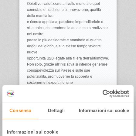
Obiettivo: valorizzare a livello mondiale quel
connubio di tradizione e innovazione, qualità
della manifattura
e ricerca applicata, passione imprenditoriale e
stile unico, che rendono le auto e moto realizzate
nel nostro
paese le più desiderate e ammirate ai quattro
angoli del globo, e allo stesso tempo favorire
nuove
opportunità B2B legate alla filiera dell’automotive.
Non solo, grazie all’iniziativa si intende generare
consapevolezza sul Paese e sulle sue
potenzialità, promuoverne la scoperta e
sostenerne l’export, nonché
aggregare risorse, progettualità e start up
dedicate alla mobilità del futuro.
Un sito, la campagna digital, social e tv. La
partecipazione a importanti appuntamenti
Consenso
Dettagli
Informazioni sui cookie
internazionali
Brandizzazione dei circuiti che saranno sotto gli
occhi di milioni di telespettatori nelle dirette
televisive. Tra
Informazioni sui cookie