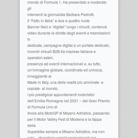
mondo di Formula 1. Ha presentato e moderato
gli
interventi la giornalista Barbara Pedrotti.
Il “Fatto in Italia” a due e quattro ruote
Banner fisici e “digitali” lungo i circuiti, contenuti
video durante le dirette degli eventi e trasmissioni
tv
dedicate, campagne digital e un portale dedicato,
incontri virtuali B2B fra imprese italiane e
operatori esteri,
presenza ad eventi internazionali e, su tutto,
un’immagine globale, coordinata ed univoca,
inneggiante al
Made in Italy, una delle realtà più ammirate -e
copiate- al mondo.
I più prestigiosi appuntamenti motoristici
dell’Emilia-Romagna nel 2021 – dal Gran Premio
di Formula Uno di
Imola alla MotoGP di Misano Adriatico, passando
per il Motor Valley Fest di Modena e la tappa
della
Superbike sempre a Misano Adriatico, ma non
solo – diventano veicoli promozionali per