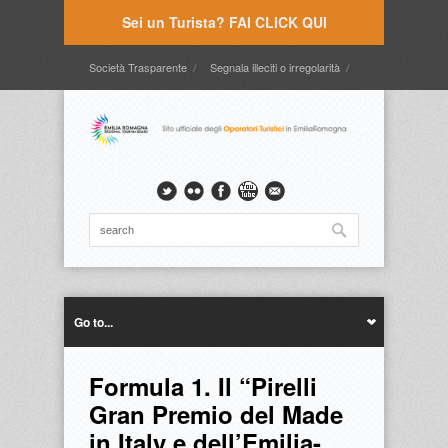
Sei un Turista? FAI CLICK QUI
Società Trasparente
Segnala illeciti o irregolarità
Timbrature
Webmail
Intranet
Intranet2
Go to...
Formula 1. Il “Pirelli
Gran Premio del Made
in Italy e dell’Emilia-