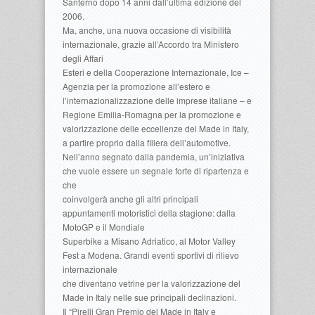
Santerno dopo 14 anni dall’ultima edizione del
2006.
Ma, anche, una nuova occasione di visibilità
internazionale, grazie all’Accordo tra Ministero
degli Affari
Esteri e della Cooperazione Internazionale, Ice –
Agenzia per la promozione all’estero e
l’internazionalizzazione delle imprese italiane – e
Regione Emilia-Romagna per la promozione e
valorizzazione delle eccellenze del Made in Italy,
a partire proprio dalla filiera dell’automotive.
Nell’anno segnato dalla pandemia, un’iniziativa
che vuole essere un segnale forte di ripartenza e
che
coinvolgerà anche gli altri principali
appuntamenti motoristici della stagione: dalla
MotoGP e il Mondiale
Superbike a Misano Adriatico, al Motor Valley
Fest a Modena. Grandi eventi sportivi di rilievo
internazionale
che diventano vetrine per la valorizzazione del
Made in Italy nelle sue principali declinazioni.
Il “Pirelli Gran Premio del Made in Italy e