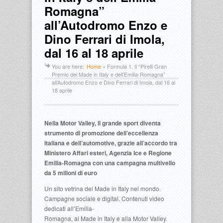
Romagna”
all’Autodromo Enzo e
Dino Ferrari di Imola,
dal 16 al 18 aprile
You are here:
Home
»
Formula 1. Il “Pirelli Gran
Premio del Made in Italy e dell’Emilia-Romagna”
all’Autodromo Enzo e Dino Ferrari di Imola, dal 16 al
18 aprile
Nella Motor Valley, il grande sport diventa
strumento di promozione dell’eccellenza
italiana e dell’automotive, grazie all’accordo tra
Ministero Affari esteri, Agenzia Ice e Regione
Emilia-Romagna con una campagna multivello
da 5 milioni di euro
Un sito vetrina del Made in Italy nel mondo.
Campagne sociale e digital. Contenuti video
dedicati all’Emilia-
Romagna, al Made in Italy e alla Motor Valley.