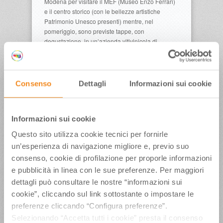
Modena per visitare il MEF (Museo Enzo Ferrari)
e il centro storico (con le bellezze artistiche
Patrimonio Unesco presenti) mentre, nel
pomeriggio, sono previste tappe, con
degustazione, in un’azienda vitivinicola di
Sorbara dove si produce Lambrusco DOC e
Aceto Balsamico Tradizionale di Modena.
Lunedì mattina 21 sosta a Polesine Parmense, in
un caseificio di Parmigiano Reggiano, prima di
Consenso
Dettagli
Informazioni sui cookie
raggiungere la vicina “Antica Corte Pallavicina”
per visitare le cantine di stagionatura del
“Culatello di Zibello” DOP. E’ poi prevista una
Informazioni sui cookie
lezione di cucina, sulla pasta tirata al matterello,
per poi raggiungere Parma dove, martedì 22
Questo sito utilizza cookie tecnici per fornirle
maggio, si svolgerà un tour guidato alla scoperta
un’esperienza di navigazione migliore e, previo suo
delle bellezze del centro storico.
consenso, cookie di profilazione per proporle informazioni
A fine mattina, al “Palace Hotel Sina Maria
e pubblicità in linea con le sue preferenze. Per maggiori
Luigia”, sono previsti brevi incontri commerciali
tra i 7 tour operator americani ed il gruppo di 15
dettagli può consultare le nostre “informazioni sui
operatori turistici emiliano romagnoli presenti in
cookie”, cliccando sul link sottostante o impostare le
febbraio a New York. Nel pomeriggio, dopo il
preferenze cliccando “Configura preferenze”.
trasferimento a Bologna, gli ospiti americani
Selezionando “Accetta tutti i cookie” presta il consenso
andranno alla scoperta del Parco Agroalimentare