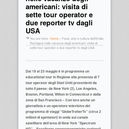
americani: visita di
sette tour operator e
due reporter tv dagli
USA
You are here:
Home
»
Food, arte e cultura dell’Emilia
Romagna nelle vacanze degli americani: visita di
sette tour operator e due reporter tv dagli USA
Dal 19 al 23 maggio è in programma un
educational tour in Regione alla presenza di 7
tour operator degli Stati Uniti provenienti da
tutto il paese: da New York (2), Los Angeles,
Boston, Portland, Wilton in Connecticut e dalla
zona di San Francisco – Con loro anche un
giornalista e un operatore televisivo del
programma di viaggi “GlobeTrotterTv” (circa 2
milioni di spettatori) in onda sul canale
satellitare dell’area di New York “Spectrum
HD” – Eccellenze enogastronomiche regionali