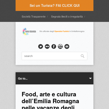
Sei un Turista? FAI CLICK QUI
Società Trasparente
Segnala illeciti o irregolarità
Timbrature
Webmail
Intranet
Intranet2
Go to...
Food, arte e cultura
dell’Emilia Romagna
nelle vacanze degli