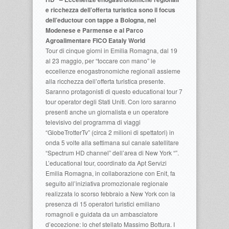
e ricchezza dell’offerta turistica sono il focus
dell’eductour con tappe a Bologna, nel
Modenese e Parmense e al Parco
Agroalimentare FICO Eataly World
Tour di cinque giorni in Emilia Romagna, dal 19
al 23 maggio, per “toccare con mano” le
eccellenze enogastronomiche regionali assieme
alla ricchezza dell’offerta turistica presente.
Saranno protagonisti di questo educational tour 7
tour operator degli Stati Uniti. Con loro saranno
presenti anche un giornalista e un operatore
televisivo del programma di viaggi
“GlobeTrotterTv” (circa 2 milioni di spettatori) in
onda 5 volte alla settimana sul canale satellitare
“Spectrum HD channel” dell’area di New York “”.
L’educational tour, coordinato da Apt Servizi
Emilia Romagna, in collaborazione con Enit, fa
seguito all’iniziativa promozionale regionale
realizzata lo scorso febbraio a New York con la
presenza di 15 operatori turistici emiliano
romagnoli e guidata da un ambasciatore
d’eccezione: lo chef stellato Massimo Bottura. I