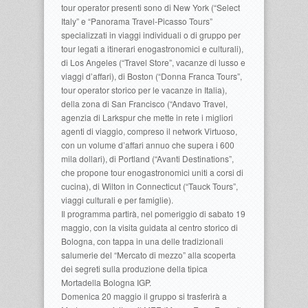
tour operator presenti sono di New York (“Select
Italy” e “Panorama Travel-Picasso Tours”
specializzati in viaggi individuali o di gruppo per
tour legati a itinerari enogastronomici e culturali),
di Los Angeles (“Travel Store”, vacanze di lusso e
viaggi d’affari), di Boston (“Donna Franca Tours”,
tour operator storico per le vacanze in Italia),
della zona di San Francisco (“Andavo Travel,
agenzia di Larkspur che mette in rete i migliori
agenti di viaggio, compreso il network Virtuoso,
con un volume d’affari annuo che supera i 600
mila dollari), di Portland (“Avanti Destinations”,
che propone tour enogastronomici uniti a corsi di
cucina), di Wilton in Connecticut (“Tauck Tours”,
viaggi culturali e per famiglie).
Il programma partirà, nel pomeriggio di sabato 19
maggio, con la visita guidata al centro storico di
Bologna, con tappa in una delle tradizionali
salumerie del “Mercato di mezzo” alla scoperta
dei segreti sulla produzione della tipica
Mortadella Bologna IGP.
Domenica 20 maggio il gruppo si trasferirà a