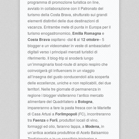
programma di promozione turistica on line,
avviato in collaborazione con il Patronato del
turismo della Costa Brava, strutturato sui grandi
elementi distintivi delle due destinazioni di
vacanza. Entrambe mete di punta in Europa per il
turismo enogastronomico,
Emilia Romagna
e
Costa Brava
ospitano -dal
6
al
12 ottobre
– 5
blogger e un videomaker in veste di ambasciatori
digitali verso i principali mercati turistici di
riferimento. Il blog-trip si snoderà lungo
un’immaginaria food-route di ampio respiro che
coinvolgerà gli influencers in un viaggio
all’insegna del gusto conducendoli alla scoperta
delle eccellenze, uniche e non replicabili, dei due
territori. Nelle tre giornate di permanenza in
regione i blogger visiteranno l’antico mercato
alimentare del Quadrilatero a
Bologna
,
impareranno a fare la pasta fresca con le Mariette
di Casa Artusi a
Forlimpopoli
(FC), incontreranno
tra
Faenza
e
Forlì
, produttori locali di vino,
formaggi ed olio, faranno tappa, a
Modena,
in
un’antica acetaia produttrice di Aceto Balsamico
Tradizionale e in un caseificio biologico a