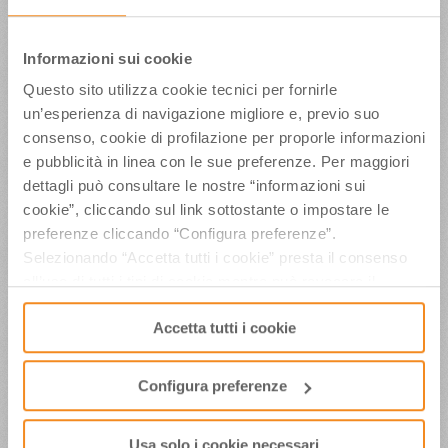
bloggers internazionali la cui permanenza sul
territorio ha prodotto sul web un alto e
significativo impatto in termini di visibilità.
Informazioni sui cookie
Per seguire il blogtrip attraverso gli
hastag
sulle
Questo sito utilizza cookie tecnici per fornirle
principali piattaforme social: #eurofoodtrip
un’esperienza di navigazione migliore e, previo suo
#inEmiliaRomagna
consenso, cookie di profilazione per proporle informazioni
Ufficio Stampa Apt Servizi – Tel. 0541-430190 –
e pubblicità in linea con le sue preferenze. Per maggiori
www.aptservizi.com
dettagli può consultare le nostre “informazioni sui
cookie”, cliccando sul link sottostante o impostare le
preferenze cliccando “Configura preferenze”.
Selezionando “Accetta tutti i cookie” presta il consenso
Date:
Ott 2016
all’uso di tutti i tipi di cookie mentre può revocare il
Labeled:
Comunicati Stampa
consenso cliccando su “Usa solo i cookie necessari” e
Accetta tutti i cookie
saranno attivati i soli cookie tecnici necessari al corretto
funzionamento del sito.
Configura preferenze
RELATED ITEMS
Usa solo i cookie necessari