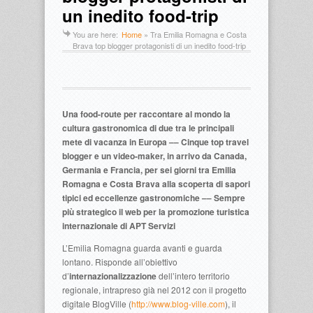
un inedito food-trip
You are here:
Home
»
Tra Emilia Romagna e Costa
Brava top blogger protagonisti di un inedito food-trip
Una food-route per raccontare al mondo la
cultura gastronomica di due tra le principali
mete di vacanza in Europa
––
Cinque top travel
blogger e un video-maker, in arrivo da Canada,
Germania e Francia, per sei giorni tra Emilia
Romagna e Costa Brava alla scoperta di sapori
tipici ed eccellenze gastronomiche
––
Sempre
più strategico il web per la promozione turistica
internazionale di APT Servizi
L’Emilia Romagna guarda avanti e guarda
lontano. Risponde all’obiettivo
d’
internazionalizzazione
dell’intero territorio
regionale, intrapreso già nel 2012 con il progetto
digitale BlogVille (
http://www.blog-ville.com
), il