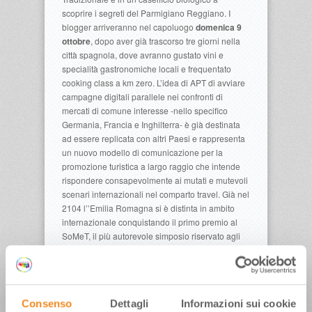
scoprire i segreti del Parmigiano Reggiano. I
blogger arriveranno nel capoluogo
domenica 9
ottobre
, dopo aver già trascorso tre giorni nella
città spagnola, dove avranno gustato vini e
specialità gastronomiche locali e frequentato
cooking class a km zero. L’idea di APT di avviare
campagne digitali parallele nei confronti di
mercati di comune interesse -nello specifico
Germania, Francia e Inghilterra- è già destinata
ad essere replicata con altri Paesi e rappresenta
un nuovo modello di comunicazione per la
promozione turistica a largo raggio che intende
rispondere consapevolmente ai mutati e mutevoli
scenari internazionali nel comparto travel. Già nel
2104 l’’Emilia Romagna si è distinta in ambito
internazionale conquistando il primo premio al
SoMeT, il più autorevole simposio riservato agli
Enti Turistici attivi in ambito digital e nuovi media,
con Blogville: il progetto, avviato da APT Servizi
in collaborazione con il network internazionale
www.iambassador.net
, in cinque anni ha accolto
Consenso
Dettagli
Informazioni sui cookie
ed ospitato in Emilia Romagna 200 top travel