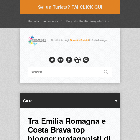
Sei un Turista? FAI CLICK QUI
Società Trasparente
Segnala illeciti o irregolarità
Timbrature
Webmail
Intranet
Intranet2
Go to...
Tra Emilia Romagna e
Costa Brava top
blogger protagonisti di