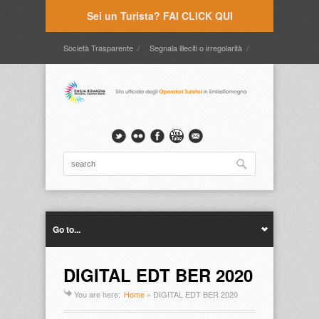
Sei un Turista? FAI CLICK QUI
Società Trasparente
Segnala illeciti o irregolarità
Timbrature
Webmail
Intranet
Intranet2
Go to...
DIGITAL EDT BER 2020
You are here:
Home
»
DIGITAL EDT BER 2020