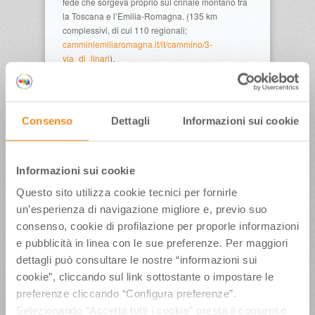
fede che sorgeva proprio sul crinale montano tra
la Toscana e l’Emilia-Romagna. (135 km
complessivi, di cui 110 regionali;
camminiemiliaromagna.it/it/cammino/3-
via_di_linari
).
Concluderanno il Convegno la presentazione
della Via degli Abati, antico percorso di circa 190
Km (127 in territorio regionale) che collega Pavia,
in Lombardia, a Pontremoli, in Toscana, lungo la
Consenso
Dettagli
Informazioni sui cookie
Val Trebbia
(
camminiemiliaromagna.it/it/cammino/1-
via_degli_abati
) e quella del Cammino di San
Informazioni sui cookie
Colombano, lungo itinerario a passo slow, l’ultimo
a essere entrato nel circuito dei 21 Cammini
Questo sito utilizza cookie tecnici per fornirle
regionali, che nei suoi 65 km in Emilia ripercorre i
un’esperienza di navigazione migliore e, previo suo
luoghi toccati dal monaco irlandese durante la
consenso, cookie di profilazione per proporle informazioni
sua “peregrinatio pro Christo”
(
camminiemiliaromagna.it/it/video/41-ilcammino-
e pubblicità in linea con le sue preferenze. Per maggiori
di-san-colombano
).
dettagli può consultare le nostre “informazioni sui
“La Meta Sognata” il claim scelto quest’anno per
cookie”, cliccando sul link sottostante o impostare le
il Festival, 4 giorni dedicati alla valorizzazione del
preferenze cliccando “Configura preferenze”.
turismo lento attraverso oltre 50 eventi per tutte le
Selezionando “Accetta tutti i cookie” presta il consenso
età, tra incontri con personalità legate al mondo