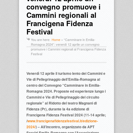
convegno promuove i
Cammini regionali al
Francigena Fidenza
Festival
You are here:
Home
»
“Camminare in Emilia-
Romagna 2024”: venerdì 12 aprile un convegno
promuove i Cammini regionali al Francigena Fidenza
Festival
Venerdì 12 aprile il turismo lento dei Cammini e
Vie di Pellegrinaggio dell’Emilia-Romagna al
centro del Convegno “Camminare in Emilia-
Romagna 2024. Proposte ed esperienze lungo i
Cammini e Vie di Pellegrinaggio del circuito
regionale” al Ridotto del teatro Magnani di
Fidenza (Pr), durante la 4a edizione di
Francigena Fidenza Festival 2024 (11-14 aprile;
/
www.francigenafidenzafestival.it/edizione-
2024/
) – All’incontro, organizzato da APT
Servizi Emilia-Romagna con l’Associazione