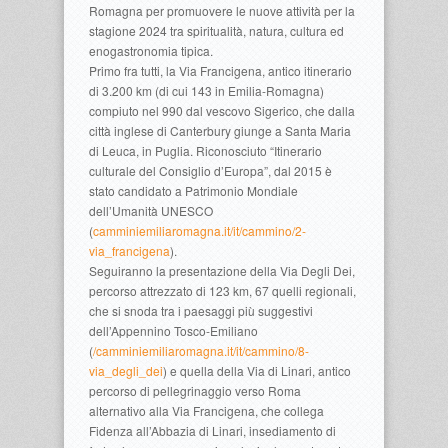
Romagna per promuovere le nuove attività per la
stagione 2024 tra spiritualità, natura, cultura ed
enogastronomia tipica.
Primo fra tutti, la Via Francigena, antico itinerario
di 3.200 km (di cui 143 in Emilia-Romagna)
compiuto nel 990 dal vescovo Sigerico, che dalla
città inglese di Canterbury giunge a Santa Maria
di Leuca, in Puglia. Riconosciuto “Itinerario
culturale del Consiglio d’Europa”, dal 2015 è
stato candidato a Patrimonio Mondiale
dell’Umanità UNESCO
(
camminiemiliaromagna.it/it/cammino/2-
via_francigena
).
Seguiranno la presentazione della Via Degli Dei,
percorso attrezzato di 123 km, 67 quelli regionali,
che si snoda tra i paesaggi più suggestivi
dell’Appennino Tosco-Emiliano
(
/camminiemiliaromagna.it/it/cammino/8-
via_degli_dei
) e quella della Via di Linari, antico
percorso di pellegrinaggio verso Roma
alternativo alla Via Francigena, che collega
Fidenza all’Abbazia di Linari, insediamento di