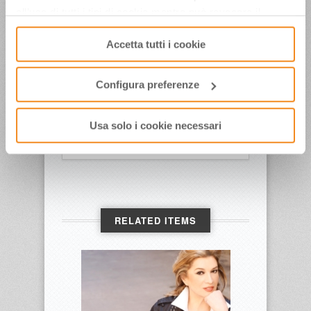
dei Cammini, spettacoli, mostre, degustazioni e
all’uso di tutti i tipi di cookie mentre può revocare il
passeggiate slow alla scoperta del territorio e
consenso cliccando su “Usa solo i cookie necessari” e
delle sue ricchezze.
Accetta tutti i cookie
saranno attivati i soli cookie tecnici necessari al corretto
Ufficio Stampa Apt Servizi – Tel. 0541-430.190
funzionamento del sito.
Configura preferenze
Date:
Apr 2024
Usa solo i cookie necessari
Labeled:
Comunicati Stampa
RELATED ITEMS