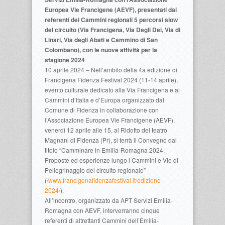
Europea Vie Francigene (AEVF), presentati dai
referenti dei Cammini regionali 5 percorsi slow
del circuito (Via Francigena, Via Degli Dei, Via di
Linari, Via degli Abati e Cammino di San
Colombano), con le nuove attività per la
stagione 2024
10 aprile 2024 – Nell’ambito della 4a edizione di
Francigena Fidenza Festival 2024 (11-14 aprile),
evento culturale dedicato alla Via Francigena e ai
Cammini d’Italia e d’Europa organizzato dal
Comune di Fidenza in collaborazione con
l’Associazione Europea Vie Francigene (AEVF),
venerdì 12 aprile alle 15, al Ridotto del teatro
Magnani di Fidenza (Pr), si terrà il Convegno dal
titolo “Camminare in Emilia-Romagna 2024.
Proposte ed esperienze lungo i Cammini e Vie di
Pellegrinaggio del circuito regionale”
(
/www.francigenafidenzafestival.it/edizione-
2024/
).
All’incontro, organizzato da APT Servizi Emilia-
Romagna con AEVF, interverranno cinque
referenti di altrettanti Cammini dell’Emilia-