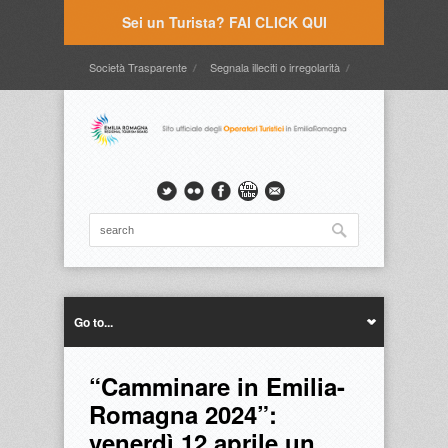
Sei un Turista? FAI CLICK QUI
Società Trasparente
Segnala illeciti o irregolarità
Timbrature
Webmail
Intranet
Intranet2
Go to...
“Camminare in Emilia-
Romagna 2024”:
venerdì 12 aprile un